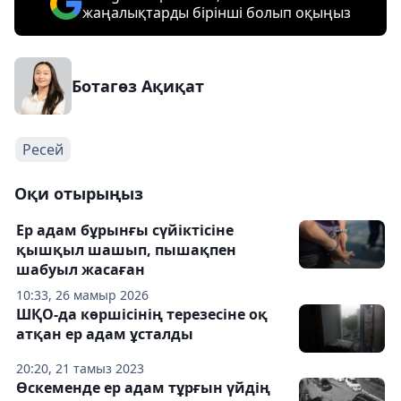
жаңалықтарды бірінші болып оқыңыз
Ботагөз Ақиқат
Ресей
Оқи отырыңыз
Ер адам бұрынғы сүйіктісіне
қышқыл шашып, пышақпен
шабуыл жасаған
10:33, 26 мамыр 2026
ШҚО-да көршісінің терезесіне оқ
атқан ер адам ұсталды
20:20, 21 тамыз 2023
Өскеменде ер адам тұрғын үйдің