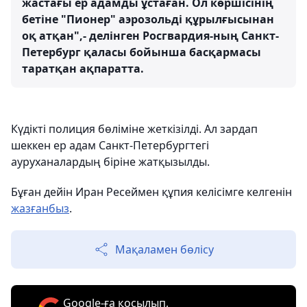
жастағы ер адамды ұстаған. Ол көршісінің
бетіне "Пионер" аэрозольді құрылғысынан
оқ атқан",- делінген Росгвардия-ның Санкт-
Петербург қаласы бойынша басқармасы
таратқан ақпаратта.
Күдікті полиция бөліміне жеткізілді. Ал зардап
шеккен ер адам Санкт-Петербургтегі
ауруханалардың біріне жатқызылды.
Бұған дейін Иран Ресеймен құпия келісімге келгенін
жазғанбыз
.
Мақаламен бөлісу
Google-ға қосылып,