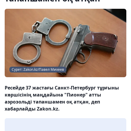
Сурет: Zakon.kz/Павел Михеев
Ресейде 37 жастағы Санкт-Петербург тұрғыны
көршісінің маңдайына "Пионер" атты
аэрозольді тапаншамен оқ атқан, деп
хабарлайды Zakon.kz.