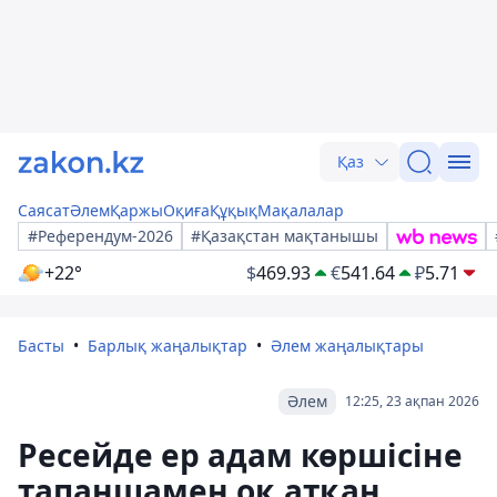
Қаз
Саясат
Әлем
Қаржы
Оқиға
Құқық
Мақалалар
#Референдум-2026
#Қазақстан мақтанышы
+22°
$
469.93
€
541.64
₽
5.71
Басты
Барлық жаңалықтар
Әлем жаңалықтары
Әлем
12:25, 23 ақпан 2026
Ресейде ер адам көршісіне
тапаншамен оқ атқан