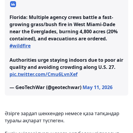
Florida: Multiple agency crews battle a fast-
growing grass/bush fire in West Miami-Dade
near the Everglades, burning 4,800 acres (20%
contained), and evacuations are ordered.
#wildfire
Authorities urge staying indoors due to poor air
quality and avoiding crowding along U.S. 27.
pic.twitter.com/Cmu6LvnXef
— GeoTechWar (@geotechwar)
May 11, 2026
Әзірге зардап шеккендер немесе қаза тапқандар
туралы ақпарат түспеген.