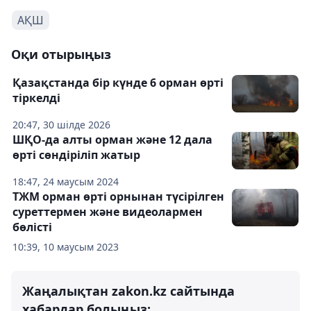
АҚШ
Оқи отырыңыз
Қазақстанда бір күнде 6 орман өрті
тіркелді
20:47, 30 шілде 2026
ШҚО-да алты орман және 12 дала
өрті сөндіріліп жатыр
18:47, 24 маусым 2024
ТЖМ орман өрті орнынан түсірілген
суреттермен және видеолармен
бөлісті
10:39, 10 маусым 2023
Жаңалықтан zakon.kz сайтында
хабардар болыңыз: