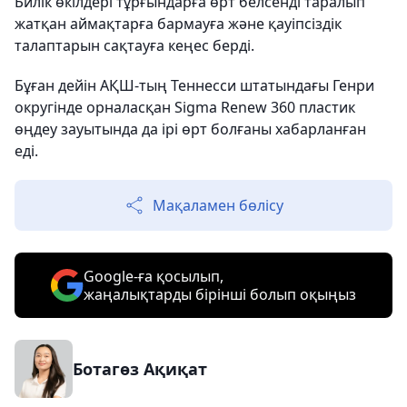
Билік өкілдері тұрғындарға өрт белсенді таралып
жатқан аймақтарға бармауға және қауіпсіздік
талаптарын сақтауға кеңес берді.
Бұған дейін АҚШ-тың Теннесси штатындағы Генри
округінде орналасқан Sigma Renew 360 пластик
өңдеу зауытында да ірі өрт болғаны хабарланған
еді.
Мақаламен бөлісу
Google-ға қосылып,
жаңалықтарды бірінші болып оқыңыз
Ботагөз Ақиқат