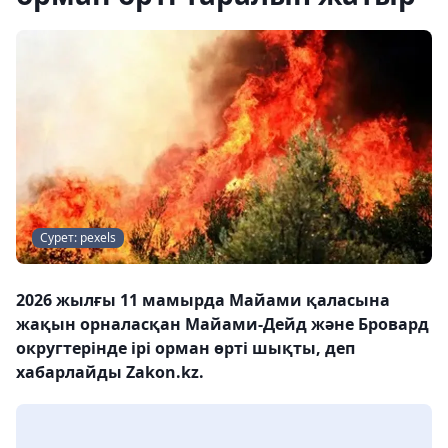
Сурет: pexels
2026 жылғы 11 мамырда Майами қаласына
жақын орналасқан Майами-Дейд және Бровард
округтерінде ірі орман өрті шықты, деп
хабарлайды Zakon.kz.