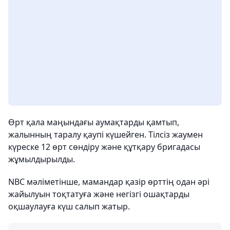
Өрт қала маңындағы аумақтарды қамтып,
жалынның таралу қаупі күшейген. Тілсіз жаумен
күреске 12 өрт сөндіру және құтқару бригадасы
жұмылдырылды.
NBC мәліметінше, мамандар қазір өрттің одан әрі
жайылуын тоқтатуға және негізгі ошақтарды
оқшаулауға күш салып жатыр.