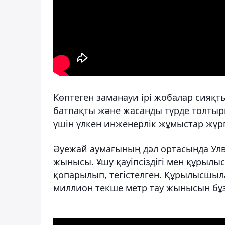
Көптеген заманауи ірі жобалар сияқты
батпақты және жасанды түрде толтыр
үшін үлкен инженерлік жұмыстар жүрг
Әуежай аумағының дәл ортасында Улве 
жынысы. Ұшу қауіпсіздігі мен құрылы
қопарылып, тегістелген. Құрылысшы
миллион текше метр тау жынысын бұз