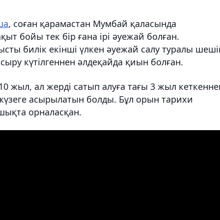
ша
, соған қарамастан Мумбай қаласында
қыт бойы тек бір ғана ірі әуежай болған.
сты билік екінші үлкен әуежай салу туралы шеш
асыру күтілгеннен әлдеқайда қиын болған.
0 жыл, ал жерді сатып алуға тағы 3 жыл кеткенне
жүзеге асырылатын болды. Бұл орын тарихи
шықта орналасқан.