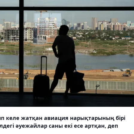
ып келе жатқан авиация нарықтарының бірі
дегі әуежайлар саны екі есе артқан, деп