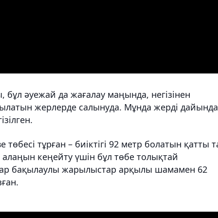
, бұл әуежай да жағалау маңында, негізінен
ылатын жерлерде салынуда. Мұнда жерді дайында
ізілген.
төбесі тұрған – биіктігі 92 метр болатын қатты т
с алаңын кеңейту үшін бұл төбе толықтай
лар бақылаулы жарылыстар арқылы шамамен 62
ған.