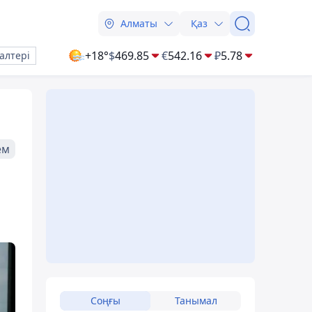
Алматы
Қаз
+18°
$
469.85
€
542.16
₽
5.78
алтері
ем
і
Соңғы
Танымал