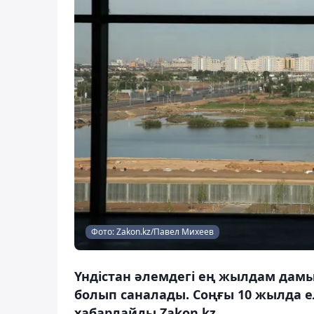
Фото: Zakon.kz/Павел Михеев
Үндістан әлемдегі ең жылдам дам
болып саналады. Соңғы 10 жылда ел
хабарлайды Zakon.kz.