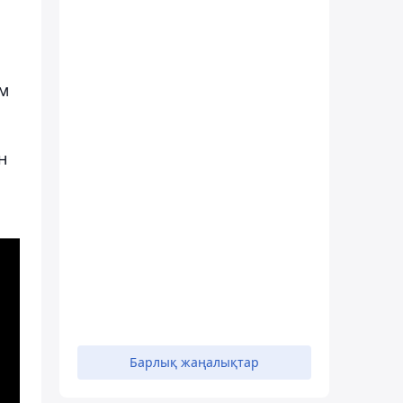
ім
н
Барлық жаңалықтар