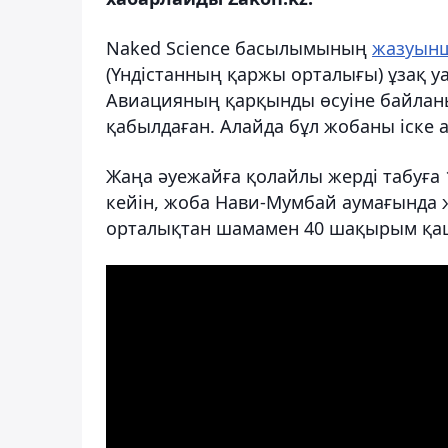
Naked Science басылымының
жазуын
(Үндістанның қаржы орталығы) ұзақ уа
Авиацияның қарқынды өсуіне байланы
қабылдаған. Алайда бұл жобаны іске 
Жаңа әуежайға қолайлы жерді табуға 1
кейін, жоба Нави-Мумбай аумағында 
орталықтан шамамен 40 шақырым қа