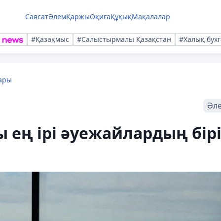
Саясат
Әлем
Қаржы
Оқиға
Құқық
Мақалалар
#Қазақмыс
#Салыстырмалы Қазақстан
#Халық бухг
ары
Әл
 ең ірі әуежайлардың бір