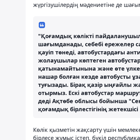
жүргізушілердің мәдениетіне де шағы
"Қоғамдық көлікті пайдаланушыл
шағымданады, себебі ережелер 
қауіп төнеді, автобустардағы ан
жолаушылар көптеген автобуста
қатынамайтынына және өте үлкен
нашар болған кезде автобусты ұ
туғызады. Бірақ қазір ыңғайлы 
отырмыз. Ескі автобустар маршру
деді Ақтөбе облысы бойынша "Се
қоғамдық бірлестігінің жетекшісі
Көлік қызметін жақсарту үшін мемлек
бірлесе жұмыс істеп, бүкіл республи