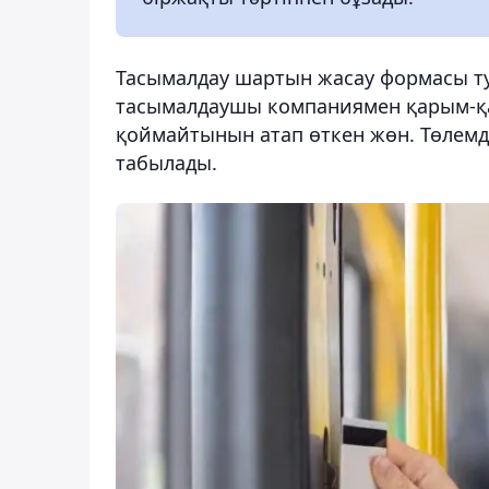
Тасымалдау шартын жасау формасы т
тасымалдаушы компаниямен қарым-қа
қоймайтынын атап өткен жөн. Төлемді
табылады.