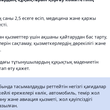
 саны 2,5 есеге өсіп, медицина және қаржы
сті.
н қызметтер үшін ақшаны қайтарудан бас тарту,
ерін сақтамау, қызметкерлердің дөрекілігі және
.
адағы тұтынушылардың құқықтық мәдениетін
тап өту қажет.
бында тасымалдауды реттейтін негізгі қағидалар
жейлі ережелері көлік, автомобиль, темір жол
лану және авиация қызметі, жол қауіпсіздігі
жазылған.