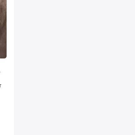
ң
ы
т