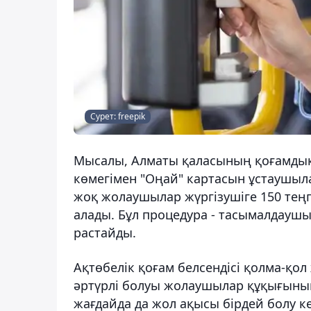
Сурет: freepik
Мысалы, Алматы қаласының қоғамдық 
көмегімен "Оңай" картасын ұстаушыла
жоқ жолаушылар жүргізушіге 150 теңг
алады. Бұл процедура - тасымалдауш
растайды.
Ақтөбелік қоғам белсендісі қолма-қо
әртүрлі болуы жолаушылар құқығының 
жағдайда да жол ақысы бірдей болу к