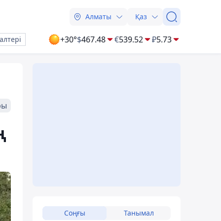
Алматы
Қаз
+30°
$
467.48
€
539.52
₽
5.73
алтері
ры
ң
Соңғы
Танымал