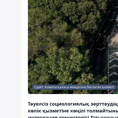
Сурет: Алматы қаласы әкімдігінің баспасөз қызметі
Тәуелсіз социологиялық зерттеуді
көлік қызметіне көңілі толмайтыны
интеграция министрлігі Тұтынушы