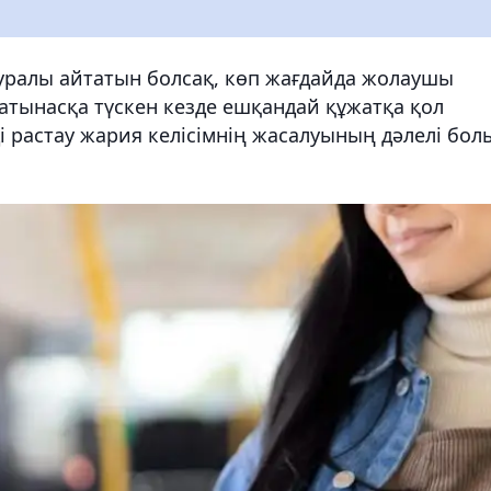
уралы айтатын болсақ, көп жағдайда жолаушы
тынасқа түскен кезде ешқандай құжатқа қол
 растау жария келісімнің жасалуының дәлелі бол