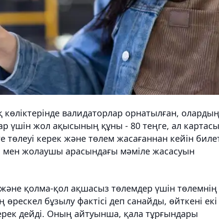
көліктерінде валидаторлар орнатылған, оларды
р үшін жол ақысының құны - 80 теңге, ал картас
е төлеуі керек және төлем жасағаннан кейін биле
ы мен жолаушы арасындағы мәміле жасасуын
л және қолма-қол ақшасыз төлемдер үшін төлемнің
өрескел бұзылу фактісі деп санайды, өйткені екі
ерек дейді. Оның айтуынша, қала тұрғындары