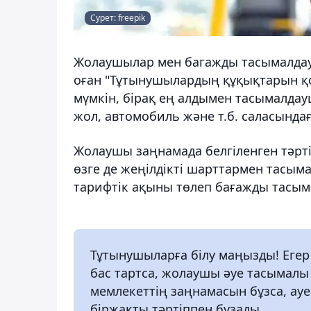
Сурет: freepik
Жолаушылар мен багажды тасымалдау
оған "Тұтынушылардың құқықтарын қ
мүмкін, бірақ ең алдымен тасымалда
жол, автомобиль және т.б. саласында
Жолаушы заңнамада белгіленген тәрті
өзге де жеңілдікті шарттармен тасым
тарифтік ақыны төлеп бағажды тасым
Тұтынушыларға білу маңызды! Егер
бас тартса, жолаушы әуе тасымалы
мемлекеттің заңнамасын бұзса, а
біржақты тәртіппен бұзады.