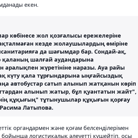
мданады екен.
ар көбінесе жол қозғалысы ережелеріне
сақталмаған кезде жолаушылардың өміріне
тисанитарияға да шағымдар бар. Сондай-ақ,
р қаланың шалғай аудандарына
 аралықпен жүретініне наразы. Ауа райы
зақ күту қала тұрғындарына ыңғайсыздық
жаңа автобустар сатып алынып жатқанын көріп
ттардан алынып жатыр, бұл қуантатын жайт", 
нің құқығың" тұтынушылар құқығын қорғау
 Расима Латыпова.
еттік органдармен және қоғам белсенділерімен
ка бойынша логистикалық әлеуетті күшейтіп, осы