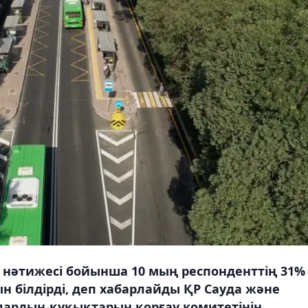
ң нәтижесі бойынша 10 мың респонденттің 31%
н білдірді, деп хабарлайды ҚР Сауда және
лардың құқықтарын қорғау комитетінің