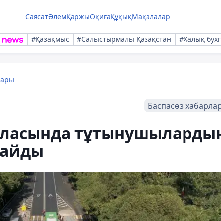
Саясат
Әлем
Қаржы
Оқиға
Құқық
Мақалалар
#Қазақмыс
#Салыстырмалы Қазақстан
#Халық бухг
лары
Баспасөз хабарла
саласында тұтынушыларды
майды