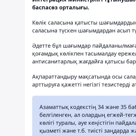
баспасөз орталығы.
Көлік саласына қатысты шағымдардың
саласына түскен шағымдардан асып тү
Әдетте бұл шағымдар пайдаланылмаға
қоғамдық көлікпен тасымалдау ережел
антисанитарлық жағдайға қатысы бар
Ақпараттандыру мақсатында осы сал
арттыруға қажетті негізгі тезистерді а
Азаматтық кодекстің 34 және 35 ба
белгіленген, ал олардың егжей-тег
көлігі туралы, әуе кеңістігін пайда
қызметі және т.б. тиісті заңдарда 