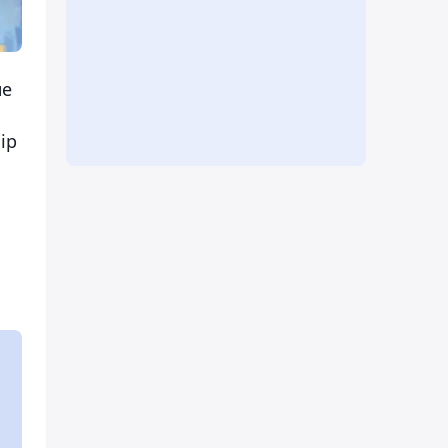
не
ір