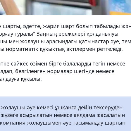
 шарты, әдетте, жария шарт болып табылады жә
орғау туралы" Заңның ережелері қолданылуы
ушы мен жолаушы арасындағы қатынастар әуе, тем
ғы нормативтік құқықтық актілермен реттеледі.
пке сәйкес өзімен бірге балаларды тегін немесе
алдап, белгіленген нормалар шегінде немесе
алдауға құқылы.
 жолаушы әуе кемесі ұшқанға дейін тексеруден
 жүзеге асырылатын немесе аялдама жасалатын
уекомпания жолаушымен әуе тасымалдау шартын