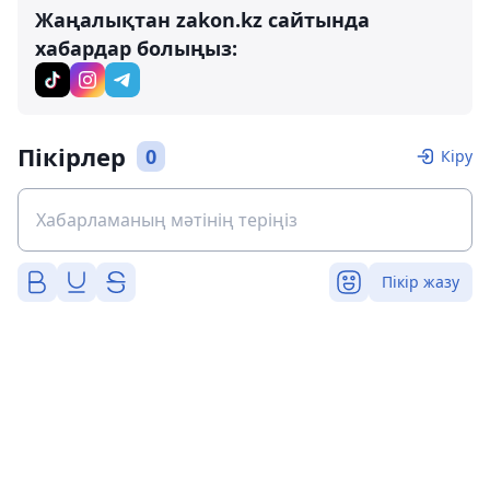
Жаңалықтан zakon.kz сайтында
хабардар болыңыз:
Пікірлер
0
Кіру
Пікір жазу