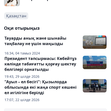
Қазақстан
Оқи отырыңыз
Тауарды анық және шынайы
таңбалау не үшін маңызды
16:34, 04 тамыз 2024
Президент тапсырмасы: Көбейтұз
көлінде табиғатты қорғау шектеу
белгілері орнатылды
19:43, 29 шілде 2026
"Ауыл – ел бесігі": Қызылорда
облысында екі жаңа спорт кешені
ел игілігіне берілді
17:07, 22 шілде 2026