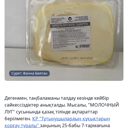
Сурет: Жанна Биятан
Дегенмен, таңбаламаны талдау кезінде кейбір
сәйкессіздіктер анықталды. Мысалы, "МОЛОЧНЫЙ
ЛУГ" сусынында қазақ тілінде ақпараттар
берілмеген.
ҚР "Тұтынушылардың құқықтарын
қорғау туралы"
заңының 25-бабы 7-тармағына