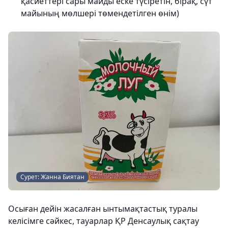
қасиеттері сары майды еске түсіретін, бірақ, сүт
майының мөлшері төмендетілген өнім)
Сурет: Жанна Биятан
Осыған дейін жасалған ынтымақтастық туралы
келісімге сәйкес, тауарлар ҚР Денсаулық сақтау