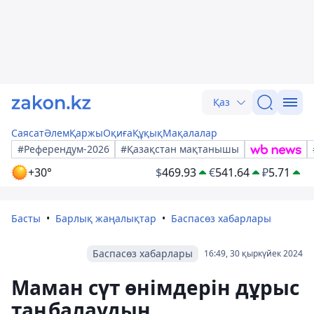
Қаз
Саясат
Әлем
Қаржы
Оқиға
Құқық
Мақалалар
#Референдум-2026
#Қазақстан мақтанышы
+30°
$
469.93
€
541.64
₽
5.71
Басты
Барлық жаңалықтар
Баспасөз хабарлары
Баспасөз хабарлары
16:49, 30 қыркүйек 2024
Маман сүт өнімдерін дұрыс
таңбалаудың