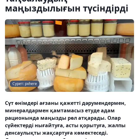
маңыздылығын түсіндірді
Сурет: pxhere
Сүт өнімдері ағзаны қажетті дәрумендермен,
минералдармен қамтамасыз етуде адам
рационында маңызды рөл атқарады. Олар
сүйектерді нығайтуға, асты қорытуға, жалпы
денсаулықты жақсартуға көмектеседі.