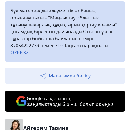
Бұл материалды әлеуметтік жобаның
орындаушысы – "Маңғыстау облыстық
тұтынушылардың құқықтарын қорғау қоғамы"
қоғамдық бірлестігі дайындады.Осыған ұқсас
сұрақтар бойынша байланыс нөмірі
87054222739 немесе Instagram парақшасы:
OZPP.KZ
Мақаламен бөлісу
Google-ға қосылып,
жаңалықтарды бірінші болып оқыңыз
Айгерим Тарина