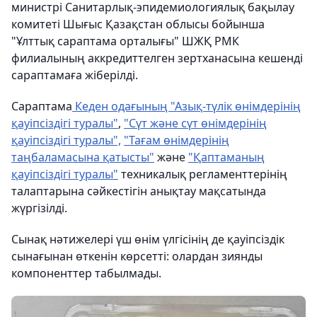
министрі Санитарлық-эпидемиологиялық бақылау
комитеті Шығыс Қазақстан облысы бойынша
"Ұлттық сараптама орталығы" ШЖҚ РМК
филиалының аккредиттелген зертханасына кешенді
сараптамаға жіберілді.
Сараптама
Кеден одағының "Азық-түлік өнімдерінің
қауіпсіздігі туралы"
,
"Сүт және сүт өнімдерінің
қауіпсіздігі туралы",
"Тағам өнімдерінің
таңбаламасына қатысты"
және
"Қаптаманың
қауіпсіздігі туралы"
техникалық регламенттерінің
талаптарына сәйкестігін анықтау мақсатында
жүргізілді.
Сынақ нәтижелері үш өнім үлгісінің де қауіпсіздік
сынағынан өткенін көрсетті: олардан зиянды
компоненттер табылмады.