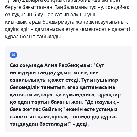
беруге бағытталған. Таңбаламаны түсіну, сондай-ақ,
өз құқығын білу – әр сатып алушы үшін
қиындықтарды болдырмауға және денсаулығының
қауіпсіздігін қамтамасыз етуге көмектесетін қажетті
құрал болып табылады.
Сөз соңында Алия Расбекқызы: "Сүт
өнімдерін таңдау ұқыптылық пен
саналылықты қажет етеді. Тұтынушылар
белсенділік танытып, егер қаптамасына
қатысты ақпаратқа күмәнданса, сұрақтар
қоюдан тартынбағаны жөн. "Денсаулық –
баға жетпес байлық" екенін есте ұстаңыз
және оған қамқорлық – өнімдерді дұрыс
таңдаудан басталады!" – деді.