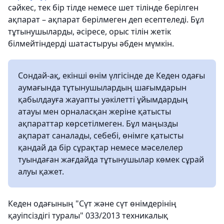
сәйкес, тек бір тілде немесе шет тілінде берілген
ақпарат – ақпарат берілмеген деп есептеледі. Бұл
тұтынушыларды, әсіресе, орыс тілін жетік
білмейтіндерді шатастыруы әбден мүмкін.
Сондай-ақ, екінші өнім үлгісінде де Кеден одағы
аумағында тұтынушылардың шағымдарын
қабылдауға жауапты уәкілетті ұйымдардың
атауы мен орналасқан жеріне қатысты
ақпараттар көрсетілмеген. Бұл маңызды
ақпарат саналады, себебі, өнімге қатысты
қандай да бір сұрақтар немесе мәселелер
туындаған жағдайда тұтынушылар көмек сұрай
алуы қажет.
Кеден одағының "Сүт және сүт өнімдерінің
қауіпсіздігі туралы" 033/2013 техникалық