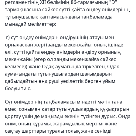
регламентінің XII бөлімінің 86-тармағының "D"
тармақшасына сәйкес сүтті қайта өңдеу өнімдерінің
тұтынушылық қаптамасындағы таңбаламада
мынадай мәліметтер:
г) сүт өңдеу өнімдерін өндірушінің атауы мен
орналасқан жері (заңды мекенжайы, оның ішінде
елі, сүтті қайта өңдеу өнімдерін өндіру орнының
мекенжайы (егер ол заңды мекенжайға сәйкес
келмесе)) және Одақ аумағында тіркелген, Одақ
аумағындағы тұтынушылардан шағымдарын
қабылдайтын өндіруші уәкілеттік берген ұйым
болуы тиіс.
Сүт өнімдерінің таңбаламасы міндетті мәтін ғана
емес, сонымен қатар тұтынушылардың құқықтарын
қорғау үшін де маңызды екенін түсінген дұрыс. Онда
өнім, оның құрамы, жарамдылық мерзімі және
сақтау шарттары туралы толық және сенімді