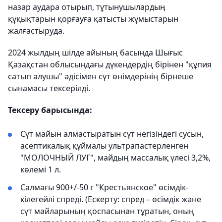
назар аудара отырып, тұтынушылардың
құқықтарын қорғауға қатысты жұмыстарын
жалғастыруда.
2024 жылдың шілде айының басында Шығыс
Қазақстан облысындағы дүкендердің бірінен "құпия
сатып алушы" әдісімен сүт өнімдерінің бірнеше
сынамасы тексерілді.
Тексеру барысында:
Сүт майын алмастыратын сүт негізіндегі сусын,
асептикалық құймалы ультрапастерленген
"МОЛОЧНЫЙ ЛУГ", майдың массалық үлесі 3,2%,
көлемі 1 л.
Салмағы 900+/-50 г "Крестьянское" өсімдік-
кілегейлі спреді. (Ескерту: спред – өсімдік және
сүт майларының қоспасынан тұратын, оның