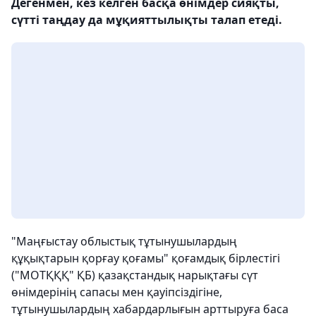
Дегенмен, кез келген басқа өнімдер сияқты,
сүтті таңдау да мұқияттылықты талап етеді.
"Маңғыстау облыстық тұтынушылардың
құқықтарын қорғау қоғамы" қоғамдық бірлестігі
("MOТҚҚҚ" ҚБ) қазақстандық нарықтағы сүт
өнімдерінің сапасы мен қауіпсіздігіне,
тұтынушылардың хабардарлығын арттыруға баса