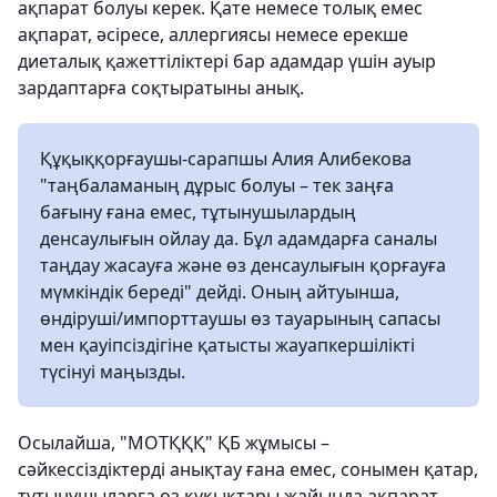
ақпарат болуы керек. Қате немесе толық емес
ақпарат, әсіресе, аллергиясы немесе ерекше
диеталық қажеттіліктері бар адамдар үшін ауыр
зардаптарға соқтыратыны анық.
Құқыққорғаушы-сарапшы Алия Алибекова
"таңбаламаның дұрыс болуы – тек заңға
бағыну ғана емес, тұтынушылардың
денсаулығын ойлау да. Бұл адамдарға саналы
таңдау жасауға және өз денсаулығын қорғауға
мүмкіндік береді" дейді. Оның айтуынша,
өндіруші/импорттаушы өз тауарының сапасы
мен қауіпсіздігіне қатысты жауапкершілікті
түсінуі маңызды.
Осылайша, "МОТҚҚҚ" ҚБ жұмысы –
сәйкессіздіктерді анықтау ғана емес, сонымен қатар,
тұтынушыларға өз құқықтары жайында ақпарат