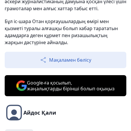
әскери журналистиканың дамуына қосқан үлесі үшін
грамоталар мен алғыс хаттар табыс етті.
Бұл іс-шара Отан қорғаушылардың өмірі мен
қызметі туралы алғашқы болып хабар тарататын
адамдарға деген құрмет пен ризашылықтың
жарқын дәстүріне айналды.
Мақаламен бөлісу
Google-ға қосылып,
жаңалықтарды бірінші болып оқыңыз
Айдос Қали