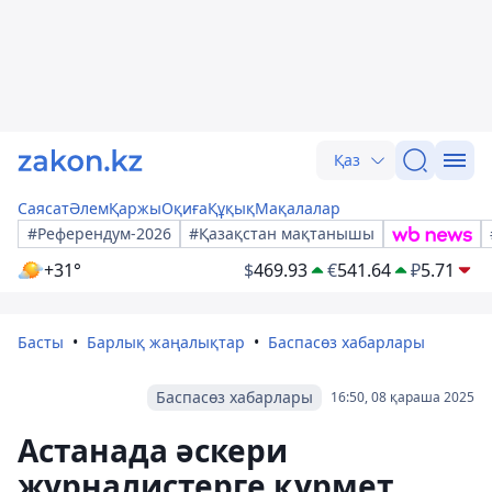
Қаз
Саясат
Әлем
Қаржы
Оқиға
Құқық
Мақалалар
#Референдум-2026
#Қазақстан мақтанышы
+31°
$
469.93
€
541.64
₽
5.71
Басты
Барлық жаңалықтар
Баспасөз хабарлары
Баспасөз хабарлары
16:50, 08 қараша 2025
Астанада әскери
журналистерге құрмет