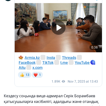
Кездесу соңында вице-адмирал Серік Борамбаев
қатысушыларға кәсібилігі, адалдығы және отандық