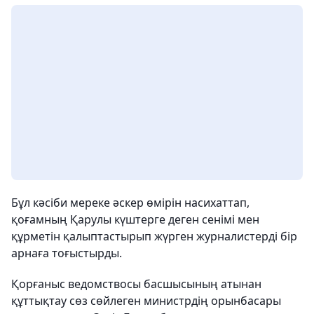
Бұл кәсіби мереке әскер өмірін насихаттап,
қоғамның Қарулы күштерге деген сенімі мен
құрметін қалыптастырып жүрген журналистерді бір
арнаға тоғыстырды.
Қорғаныс ведомствосы басшысының атынан
құттықтау сөз сөйлеген министрдің орынбасары