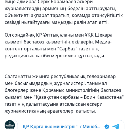
вице-адмирал Серік Борамбаев әскери
журналистердің армияның беделін арттырудағы,
объективті ақпарат таратып, қоғамда отансүйгіштік
сезімді нығайтудағы маңызды рөлін атап өтті.
Ол сондай-ақ ҚР Ұлттық ұланы мен ҰҚК Шекара
қызметі баспасөз қызметінің өкілдерін, Медиа-
контент орталығы мен "Сарбаз" газетінің
редакциясын кәсіби мерекемен құттықтады.
Салтанатты жиынға республикалық телеарналар
мен басылымдардың журналистері, танымал
блогерлер және Қорғаныс министрлігінің баспасөз
қызметі мен "Қазақстан сарбазы – Воин Казахстана"
газетінің қалыптасуына атсалысқан әскери
журналистиканың ардагерлері қатысты.