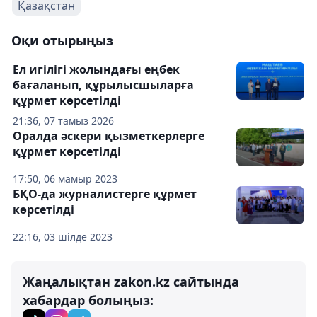
Қазақстан
Оқи отырыңыз
Ел игілігі жолындағы еңбек
бағаланып, құрылысшыларға
құрмет көрсетілді
21:36, 07 тамыз 2026
Оралда әскери қызметкерлерге
құрмет көрсетілді
17:50, 06 мамыр 2023
БҚО-да журналистерге құрмет
көрсетілді
22:16, 03 шілде 2023
Жаңалықтан zakon.kz сайтында
хабардар болыңыз: