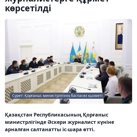
көрсетілді
Сурет: Қорғаныс министрлігінің баспасөз қызметі
Қазақстан Республикасының Қорғаныс
министрлігінде Әскери журналист күніне
арналған салтанатты іс-шара өтті.