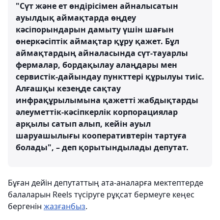
"Сүт және ет өндірісімен айналысатын
ауылдық аймақтарда өңдеу
кәсіпорындарын дамыту үшін шағын
өнеркәсіптік аймақтар құру қажет. Бұл
аймақтардың айналасында сүт-тауарлы
фермалар, бордақылау алаңдары мен
сервистік-дайындау пункттері құрылуы тиіс.
Алғашқы кезеңде сақтау
инфрақұрылымына қажетті жабдықтарды
әлеуметтік-кәсіпкерлік корпорациялар
арқылы сатып алып, кейін ауыл
шаруашылығы кооперативтерін тартуға
болады", – деп қорытындылады депутат.
Бұған дейін депутаттың ата-аналарға мектептерде
балаларын Reels түсіруге рұқсат бермеуге кеңес
бергенін
жазғанбыз
.