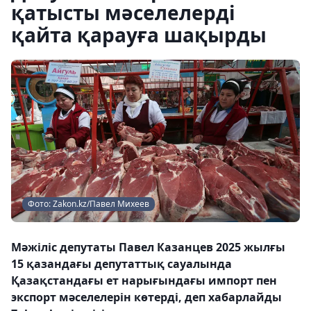
қатысты мәселелерді
қайта қарауға шақырды
Фото: Zakon.kz/Павел Михеев
Мәжіліс депутаты Павел Казанцев 2025 жылғы
15 қазандағы депутаттық сауалында
Қазақстандағы ет нарығындағы импорт пен
экспорт мәселелерін көтерді, деп хабарлайды