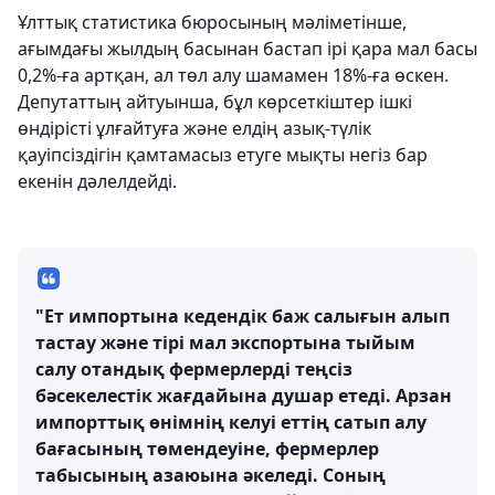
Ұлттық статистика бюросының мәліметінше,
ағымдағы жылдың басынан бастап ірі қара мал басы
0,2%-ға артқан, ал төл алу шамамен 18%-ға өскен.
Депутаттың айтуынша, бұл көрсеткіштер ішкі
өндірісті ұлғайтуға және елдің азық-түлік
қауіпсіздігін қамтамасыз етуге мықты негіз бар
екенін дәлелдейді.
"Ет импортына кедендік баж салығын алып
тастау және тірі мал экспортына тыйым
салу отандық фермерлерді теңсіз
бәсекелестік жағдайына душар етеді. Арзан
импорттық өнімнің келуі еттің сатып алу
бағасының төмендеуіне, фермерлер
табысының азаюына әкеледі. Соның