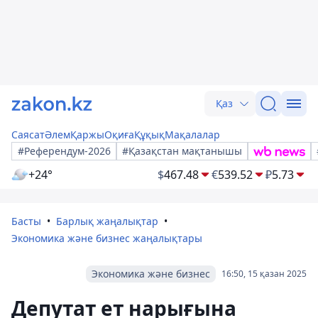
Қаз
Саясат
Әлем
Қаржы
Оқиға
Құқық
Мақалалар
#Референдум-2026
#Қазақстан мақтанышы
+24°
$
467.48
€
539.52
₽
5.73
Басты
Барлық жаңалықтар
Экономика және бизнес жаңалықтары
Экономика және бизнес
16:50, 15 қазан 2025
Депутат ет нарығына