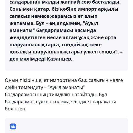
салдарынан малды жаппай сою басталады.
Сонымен қатар, біз көбіне импорт арқылы
сапасыз немесе жарамсыз ет алып
жатамыз. Бұл – ең алдымен, "Ауыл
аманаты" бағдарламасы аясында
жеңілдетілген несие алған ұсақ және орта
шаруашылықтарға, сондай-ақ жеке
қосалқы шаруашылықтарға үлкен соққы", –
деп мәлімдеді Казанцев.
Оның пікірінше, ет импортына баж салығын нөлге
дейін төмендету – "Ауыл аманаты"
бағдарламасының тиімділігін азайтады. Бұл
бағдарламаға үлкен көлемде бюджет қаражаты
бөлінген.