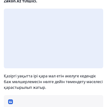
Zakon.kz тілшісі.
Қазіргі уақытта ірі қара мал етін әкелуге кедендік
баж мөлшерлемесін нөлге дейін төмендету мәселесі
қарастырылып жатыр.