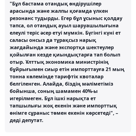
"Бұл бастама отандық өндірушілер
арасында және жалпы қоғамда үлкен
резонанс тудырды. Егер бұл ұсыныс қолдау
тапса, ол отандық ауыл шаруашылығына
елеулі теріс әсер етуі мүмкін. Бүгінгі күні ет
саласы онсыз да тұрақсыз нарық
жағдайында және экспортқа шектеулер
қойылған кезде қиындықтарға тап болып
отыр. Ұлттық экономика министрінің
бұйрығымен сиыр етін импорттауға 21 мың
тонна көлемінде тарифтік квоталар
белгіленген. Алайда, біздің мәліметіміз
бойынша, соның шамамен 40%-ы
игерілмеген. Бұл ішкі нарықта ет
тапшылығы жоқ екенін және импорттық
өнімге сұраныс төмен екенін көрсетеді", –
деді депутат.