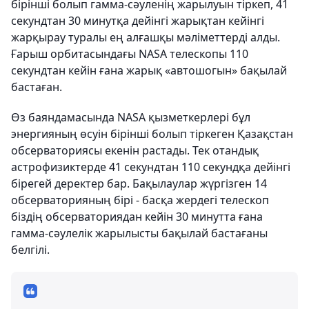
бірінші болып гамма-сәуленің жарылуын тіркеп, 41
секундтан 30 минутқа дейінгі жарықтан кейінгі
жарқырау туралы ең алғашқы мәліметтерді алды.
Ғарыш орбитасындағы NASA телескопы 110
секундтан кейін ғана жарық «автошогын» бақылай
бастаған.
Өз баяндамасында NASA қызметкерлері бұл
энергияның өсуін бірінші болып тіркеген Қазақстан
обсерваториясы екенін растады. Тек отандық
астрофизиктерде 41 секундтан 110 секундқа дейінгі
бірегей деректер бар. Бақылаулар жүргізген 14
обсерваторияның бірі - басқа жердегі телескоп
біздің обсерваториядан кейін 30 минутта ғана
гамма-сәулелік жарылысты бақылай бастағаны
белгілі.