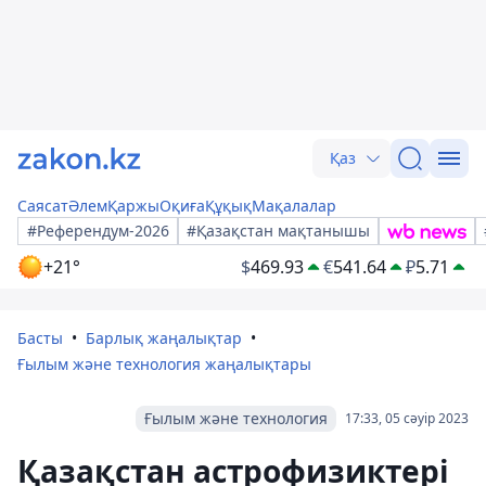
Қаз
Саясат
Әлем
Қаржы
Оқиға
Құқық
Мақалалар
#Референдум-2026
#Қазақстан мақтанышы
+21°
$
469.93
€
541.64
₽
5.71
Басты
Барлық жаңалықтар
Ғылым және технология жаңалықтары
Ғылым және технология
17:33, 05 сәуір 2023
Қазақстан астрофизиктері