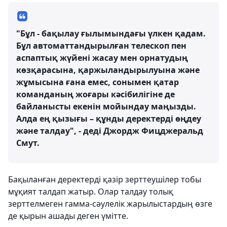
"Бұл - бақылау ғылымындағы үлкен қадам.
Бұл автоматтандырылған телескоп пен
аспаптық жүйені жасау мен орнатудың
көзқарасына, қаржыландырылуына және
жұмысына ғана емес, сонымен қатар
команданың жоғары кәсібилігіне де
байланысты екенін мойындау маңызды.
Алда ең қызығы – құнды деректерді өңдеу
және талдау", - деді Джордж Фицджеральд
Смут.
Бақыланған деректерді қазір зерттеушілер тобы
мұқият талдап жатыр. Олар талдау толық
зерттелмеген гамма-сәулелік жарылыстардың өзге
де қырын ашады деген үмітте.