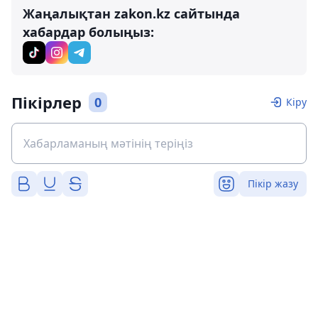
Жаңалықтан zakon.kz сайтында
хабардар болыңыз:
Пікірлер
0
Кіру
Пікір жазу