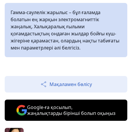
Гамма-сәулелік жарылыс – бұл ғаламда
болатын ең жарқын электромагниттік
жаңалық. Халықаралық ғылыми
қоғамдастықтың ондаған жылдар бойғы күш-
жігеріне қарамастан, олардың нақты табиғаты
мен параметрлері әлі белгісіз.
Мақаламен бөлісу
Google-ға қосылып,
жаңалықтарды бірінші болып оқыңыз