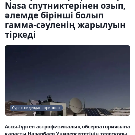
Nasa спутниктерінен озып,
әлемде бірінші болып
гамма-сәуленің жарылуын
тіркеді
Сурет: видеодан скриншот
Ассы-Түрген астрофизикалық обсерваториясына
қарасты Назарбаев Университетінің телескопы