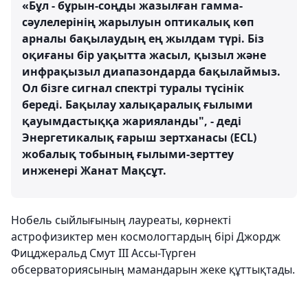
«Бұл - бұрын-соңды жазылған гамма-
сәулелерінің жарылуын оптикалық көп
арналы бақылаудың ең жылдам түрі. Біз
оқиғаны бір уақытта жасыл, қызыл және
инфрақызыл диапазондарда бақылаймыз.
Ол бізге сигнал спектрі туралы түсінік
береді. Бақылау халықаралық ғылыми
қауымдастыққа жарияланды", - деді
Энергетикалық ғарыш зертханасы (ECL)
жобалық тобының ғылыми-зерттеу
инженері Жанат Мақсұт.
Нобель сыйлығының лауреаты, көрнекті
астрофизиктер мен космологтардың бірі Джордж
Фицджеральд Смут III Ассы-Түрген
обсерваториясының мамандарын жеке құттықтады.