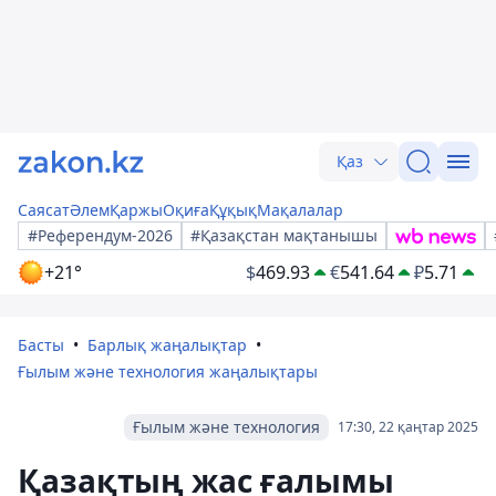
Қаз
Саясат
Әлем
Қаржы
Оқиға
Құқық
Мақалалар
#Референдум-2026
#Қазақстан мақтанышы
+21°
$
469.93
€
541.64
₽
5.71
Басты
Барлық жаңалықтар
Ғылым және технология жаңалықтары
Ғылым және технология
17:30, 22 қаңтар 2025
Қазақтың жас ғалымы