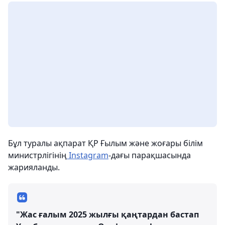
Бұл туралы ақпарат ҚР Ғылым және жоғары білім
министрлігінің
Instagram
-дағы парақшасында
жарияланды.
"Жас ғалым 2025 жылғы қаңтардан бастап