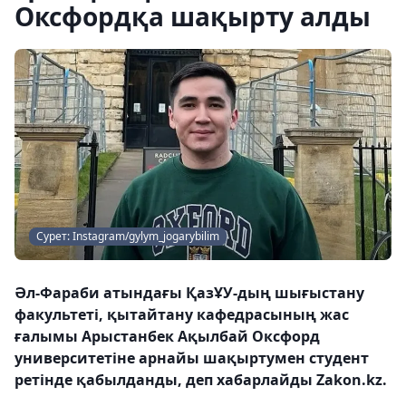
Оксфордқа шақырту алды
Сурет: Instagram/gylym_jogarybilim
Әл-Фараби атындағы ҚазҰУ-дың шығыстану
факультеті, қытайтану кафедрасының жас
ғалымы Арыстанбек Ақылбай Оксфорд
университетіне арнайы шақыртумен студент
ретінде қабылданды, деп хабарлайды Zakon.kz.