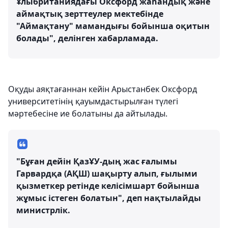
Ұлыбританиядағы Оксфорд жаһандық және
аймақтық зерттеулер мектебінде
"Аймақтану" мамандығы бойынша оқитын
болады", делінген хабарламада.
Оқуды аяқтағаннан кейін Арыстанбек Оксфорд
университетінің қауымдастырылған түлегі
мәртебесіне ие болатыны да айтылады.
"Бұған дейін ҚазҰУ-дың жас ғалымы
Гарвардқа (АҚШ) шақырту алып, ғылыми
қызметкер ретінде келісімшарт бойынша
жұмыс істеген болатын", деп нақтылайды
министрлік.