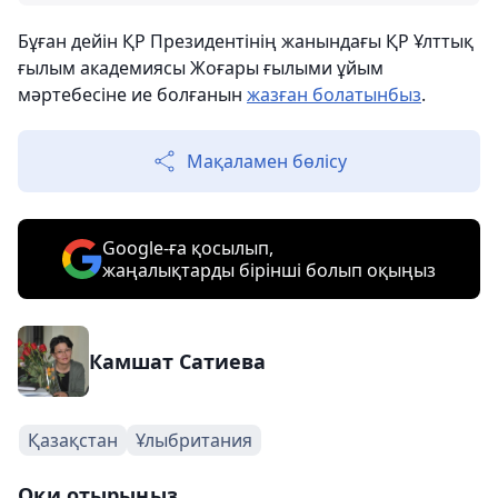
Бұған дейін ҚР Президентінің жанындағы ҚР Ұлттық
ғылым академиясы Жоғары ғылыми ұйым
мәртебесіне ие болғанын
жазған болатынбыз
.
Мақаламен бөлісу
Google-ға қосылып,
жаңалықтарды бірінші болып оқыңыз
Камшат Сатиева
Қазақстан
Ұлыбритания
Оқи отырыңыз