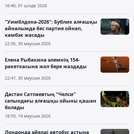
16:40, 01 шілде 2026
"Уимблдона-2026": Бублик алғашқы
айналымда бес партия ойнап,
камбэк жасады
22:56, 30 маусым 2026
Елена Рыбакина әлемнің 154-
ракеткасына жол бере жаздады
22:47, 30 маусым 2026
Дастан Сатпаевтың "Челси"
сапындағы алғашқы ойыны қашан
болады
18:59, 19 маусым 2026
Лондонда әйелді автобус астына