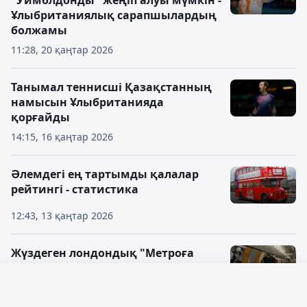
"Уимблдонды" жеңіп алуы мүмкін -
Ұлыбританиялық сарапшылардың
болжамы
11:28, 20 қаңтар 2026
Танымал теннисші Қазақстанның
намысын Ұлыбританияда
қорғайды
14:15, 16 қаңтар 2026
Әлемдегі ең тартымды қалалар
рейтингі - статистика
12:43, 13 қаңтар 2026
Жүздеген лондондық "Метроға
шалбарсыз міну" акциясына
қатысты
Русский язык
12:16, 13 қаңтар 2026