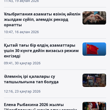
11:43, 19 ақпан 2026
Ұлыбритания азаматы өзінің әйелін
жылдам сүйіп, әлемдік рекорд
орнатты
10:47, 16 ақпан 2026
Қытай тағы бір елдің азаматтары
үшін 30 күнге дейін визасыз режим
енгізеді
09:41, 30 қаңтар 2026
Әлемнің ірі қалалары су
тапшылығына тап болуда
12:16, 23 қаңтар 2026
Елена Рыбакина 2026 жылғы