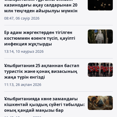
казинодағы ақау салдарынан 20
млн теңгеден айырылуы мүмкін
08:47, 06 сәуір 2026
Ер адам жөргектерден тігілген
костюммен өзенге түсіп, қауіпті
инфекция жұқтырды
13:14, 10 наурыз 2026
Ұлыбритания 25 ақпаннан бастап
туристік және қонақ визасының
жаңа түрін енгізді
11:13, 26 ақпан 2026
Ұлыбританияда көне замандағы
кішкентай қыздың сүйегі табылды:
оның қандай маңызы бар