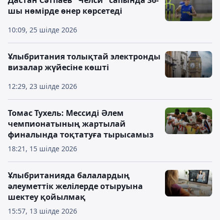
Дастан Сәтпаев "Челси" сапында 36-
шы нөмірде өнер көрсетеді
10:09, 25 шілде 2026
Ұлыбритания толықтай электронды
визалар жүйесіне көшті
12:29, 23 шілде 2026
Томас Тухель: Мессиді Әлем
чемпионатының жартылай
финалында тоқтатуға тырысамыз
18:21, 15 шілде 2026
Ұлыбританияда балалардың
әлеуметтік желілерде отыруына
шектеу қойылмақ
15:57, 13 шілде 2026