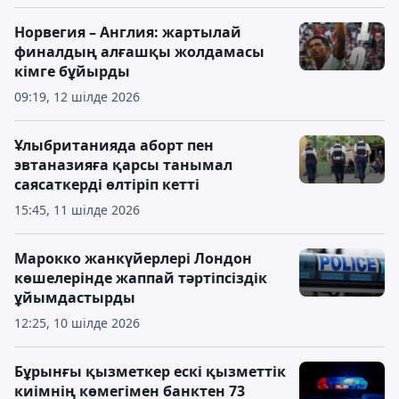
Норвегия – Англия: жартылай
финалдың алғашқы жолдамасы
кімге бұйырды
09:19, 12 шілде 2026
Ұлыбританияда аборт пен
эвтаназияға қарсы танымал
саясаткерді өлтіріп кетті
15:45, 11 шілде 2026
Марокко жанкүйерлері Лондон
көшелерінде жаппай тәртіпсіздік
ұйымдастырды
12:25, 10 шілде 2026
Бұрынғы қызметкер ескі қызметтік
киімнің көмегімен банктен 73