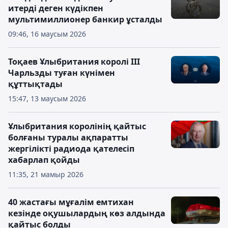
итерді деген күдікпен
мультимиллионер банкир ұсталды
09:46, 16 маусым 2026
Тоқаев Ұлыбритания королі ІІІ
Чарльзды туған күнімен
құттықтады
15:47, 13 маусым 2026
Ұлыбритания королінің қайтыс
болғаны туралы ақпаратты
жергілікті радиода қателесіп
хабарлап қойды
11:35, 21 мамыр 2026
40 жастағы мұғалім емтихан
кезінде оқушылардың көз алдында
қайтыс болды