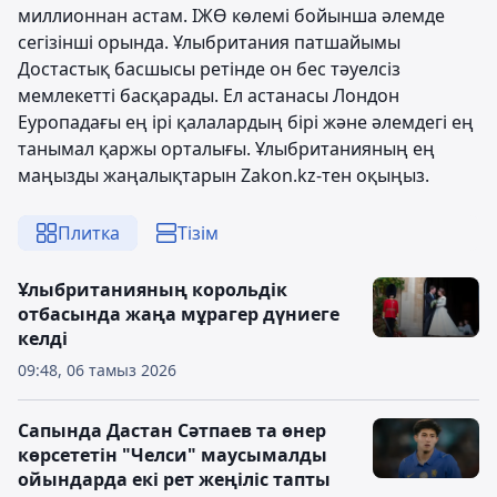
миллионнан астам. ІЖӨ көлемі бойынша әлемде
сегізінші орында. Ұлыбритания патшайымы
Достастық басшысы ретінде он бес тәуелсіз
мемлекетті басқарады. Ел астанасы Лондон
Еуропадағы ең ірі қалалардың бірі және әлемдегі ең
танымал қаржы орталығы. Ұлыбританияның ең
маңызды жаңалықтарын Zakon.kz-тен оқыңыз.
Плитка
Тізім
Ұлыбританияның корольдік
отбасында жаңа мұрагер дүниеге
келді
09:48, 06 тамыз 2026
Сапында Дастан Сәтпаев та өнер
көрсететін "Челси" маусымалды
ойындарда екі рет жеңіліс тапты