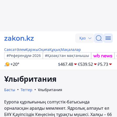
Қаз
Саясат
Әлем
Қаржы
Оқиға
Құқық
Мақалалар
#Референдум-2026
#Қазақстан мақтанышы
+20°
$
467.48
€
539.52
₽
5.73
Ұлыбритания
Басты
Тегтер
Ұлыбритания
Еуропа құрлығының солтүстік-батысында
орналасқан аралды мемлекет. Ядролық алпауыт ел
БҰҰ Қауіпсіздік Кеңесінің тұрақты мүшесі. Халқы – 66