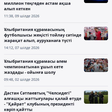
миллион теңгеден астам ақша
алып кеткен
11:38, 09 шілде 2026
Ұлыбритания құрамасының
футболшысы жеңісті тойлау сәтінде
жарақат алып, ауруханаға түсті
14:12, 07 шілде 2026
Ұлыбритания құрамасы әлем
чемпионатынан ұшып кете
жаздады - ойынға шолу
09:48, 02 шілде 2026
Дастан Сәтпаевтың "Челсидегі"
алғашқы жаттығулары қалай өтуде
- "Қайрат" клубының президенті
көріп қайтты