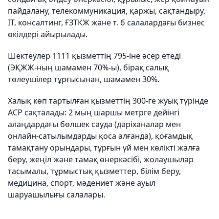
пайдалану, телекоммуникация, қаржы, сақтандыру,
IT, консалтинг, ҒЗТКЖ және т. б салалардағы бизнес
өкілдері айырылады.
Шектеулер 1111 қызметтің 795-іне әсер етеді
(ЭҚЖЖ-ның шамамен 70%-ы), бірақ салық
төлеушілер тұрғысынан, шамамен 30%.
Халық көп тартылған қызметтің 300-ге жуық түрінде
АСР сақталады: 2 мың шаршы метрге дейінгі
алаңдардағы бөлшек сауда (дәріханалар мен
онлайн-сатылымдарды қоса алғанда), қоғамдық
тамақтану орындары, тұрғын үй мен көлікті жалға
беру, жеңіл және тамақ өнеркәсібі, жолаушылар
тасымалы, тұрмыстық қызметтер, білім беру,
медицина, спорт, мәдениет және ауыл
шаруашылығы салалары.