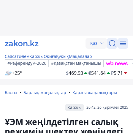
Қаз
Саясат
Әлем
Қаржы
Оқиға
Құқық
Мақалалар
#Референдум-2026
#Қазақстан мақтанышы
+25°
$
469.93
€
541.64
₽
5.71
Басты
Барлық жаңалықтар
Қаржы жаңалықтары
Қаржы
20:42, 26 қыркүйек 2025
ҰЭМ жеңілдетілген салық
режимін шектеу жөніндегі