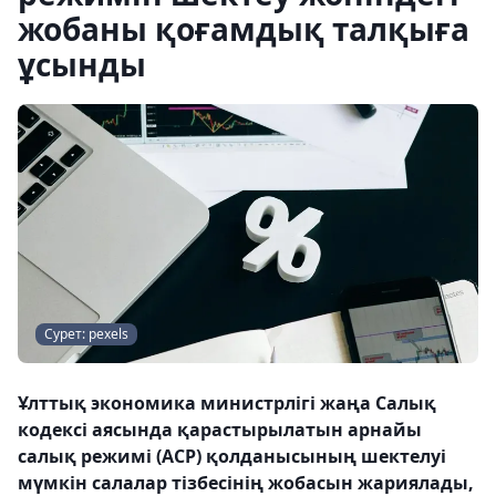
жобаны қоғамдық талқыға
ұсынды
Сурет: pexels
Ұлттық экономика министрлігі жаңа Салық
кодексі аясында қарастырылатын арнайы
салық режимі (АСР) қолданысының шектелуі
мүмкін салалар тізбесінің жобасын жариялады,