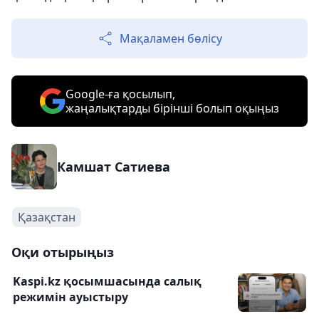
Мақаламен бөлісу
Google-ға қосылып,
жаңалықтарды бірінші болып оқыңыз
Камшат Сатиева
Қазақстан
Оқи отырыңыз
Kaspi.kz қосымшасында салық
режимін ауыстыру