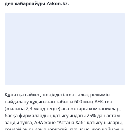
деп хабарлайды Zakon.kz.
Құжатқа сәйкес, жеңілдетілген салық режимін
пайдалану құқығынан табысы 600 мың АЕК-тен
(жылына 2,3 млрд теңге) аса жоғары компаниялар,
басқа фирмалардың қатысуындағы 25%-дан астам
заңды тұлға, АЭА және "Астана Хаб" қатысушылары,
сондай-ақ өңдеу өнеркәсібі, құрылыс, жер қойнауын