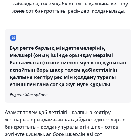
қабылдаса, төлем қабілеттілігін қалпына келтіру
және сот банкроттығы рәсімдері қолданылады.
Бұл ретте барлық міндеттемелерінің
мөлшері (оның ішінде орындау мерзімі
басталмаған) өзіне тиесілі мүліктің құнынан
аспайтын борышкер төлем қабілеттілігін
қалпына келтіру рәсімін қолдану туралы
өтінішпен ғана сотқа жүгінуге құқылы.
Ерұлан Жамаубаев
Азамат төлем қабілеттілігін қалпына келтіру
жоспарын орындамаған жағдайда кредиторлар сот
банкроттығын қолдану туралы өтінішпен сотқа
жүгінуге құқылы, ал борышкердің өзі сот