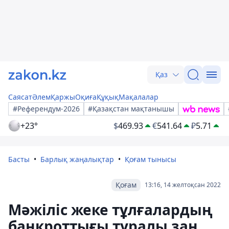
Қаз
Саясат
Әлем
Қаржы
Оқиға
Құқық
Мақалалар
#Референдум-2026
#Қазақстан мақтанышы
+23°
$
469.93
€
541.64
₽
5.71
Басты
Барлық жаңалықтар
Қоғам тынысы
Қоғам
13:16, 14 желтоқсан 2022
Мәжіліс жеке тұлғалардың
банкроттығы туралы заң