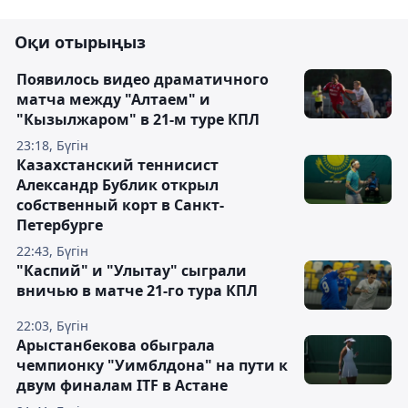
Оқи отырыңыз
Появилось видео драматичного
матча между "Алтаем" и
"Кызылжаром" в 21-м туре КПЛ
23:18, Бүгін
Казахстанский теннисист
Александр Бублик открыл
собственный корт в Санкт-
Петербурге
22:43, Бүгін
"Каспий" и "Улытау" сыграли
вничью в матче 21-го тура КПЛ
22:03, Бүгін
Арыстанбекова обыграла
чемпионку "Уимблдона" на пути к
двум финалам ITF в Астане