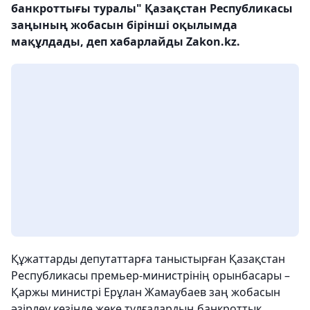
банкроттығы туралы" Қазақстан Республикасы
заңының жобасын бірінші оқылымда
мақұлдады, деп хабарлайды Zakon.kz.
Құжаттарды депутаттарға таныстырған Қазақстан
Республикасы премьер-министрінің орынбасары –
Қаржы министрі Ерұлан Жамаубаев заң жобасын
әзірлеу кезінде жеке тұлғалардың банкроттық