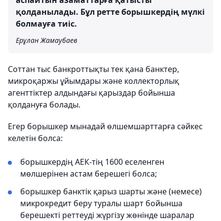
аспайтын азаматтарға қатысты
қолданылады. Бұл ретте борышкердің мүлкі
болмауға тиіс.
Ерұлан Жамаубаев
Соттан тыс банкроттықты тек қана банктер,
микроқаржы ұйымдары және коллекторлық
агенттіктер алдындағы қарыздар бойынша
қолдануға болады.
Егер борышкер мынадай өлшемшарттарға сәйкес
келетін болса:
борышкердің АЕК-тің 1600 еселенген
мөлшерінен астам берешегі болса;
борышкер банктік қарыз шарты және (немесе)
микрокредит беру туралы шарт бойынша
берешекті реттеуді жүргізу жөнінде шаралар