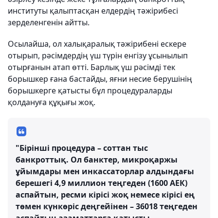
институты қалыптасқан елдердің тәжірибесі
зерделенгенін айтты.
Осылайша, ол халықаралық тәжірибені ескере
отырып, рәсімдердің үш түрін енгізу ұсынылып
отырғанын атап өтті. Барлық үш рәсімді тек
борышкер ғана бастайды, яғни несие берушінің
борышкерге қатысты бұл процедураларды
қолдануға құқығы жоқ.
"Бірінші процедура – соттан тыс
банкроттық. Ол банктер, микроқаржы
ұйымдары мен инкассаторлар алдындағы
берешегі 4,9 миллион теңгеден (1600 АЕК)
аспайтын, ресми кірісі жоқ немесе кірісі ең
төмен күнкөріс деңгейінен – 36018 теңгеден