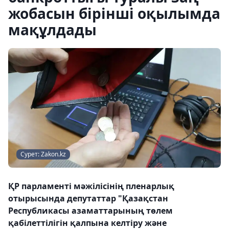
жобасын бірінші оқылымда
мақұлдады
Сурет: Zakon.kz
ҚР парламенті мәжілісінің пленарлық
отырысында депутаттар "Қазақстан
Республикасы азаматтарының төлем
қабілеттілігін қалпына келтіру және