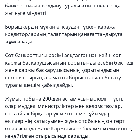
банкроттығын қолдану туралы өтінішпен сотқа
жүгінуге міндетті.
Борышкердің мүлкін өткізуден түскен қаражат
кредиторлардың талаптарын қанағаттандыруға
жұмсалады.
Сот банкроттығы рәсімі аяқталғаннан кейін сот
қаржы басқарушысының қорытынды есебін бекітеді
және қаржы басқарушысының қорытындысын
ескере отырып, азаматты борыштардан босату
туралы шешім қабылдайды.
Жұмыс тобына 200-ден астам ұсыныс келіп түсті,
олар мүдделі министрліктер мен ведомстволар,
сондай-ақ бірқатар үкіметтік емес ұйымдар
өкілдерінің қатысуымен жұмыс тобының он төрт
отырысында және Қаржы және бюджет комитетінің
кеңейтілген отырысында қаралды.