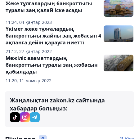
Жеке тұлғалардың банкроттығы
туралы заң қалай іске асады
11:24, 04 қаңтар 2023
Үкімет жеке тұлғалардың
банкроттығы жайлы заң жобасын 4
ақпанға дейін қарауға ниетті
21:12, 27 қаңтар 2022
Мәжіліс азаматтардың
банкроттығы туралы заң жобасын
қабылдады
11:20, 11 мамыр 2022
Жаңалықтан zakon.kz сайтында
хабардар болыңыз:
Кіру