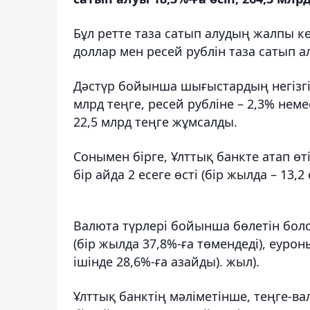
Бұл ретте таза сатып алудың жалпы кө
доллар мен ресей рублін таза сатып 
Дәстүр бойынша шығыстардың негізгі 
млрд теңге, ресей рубліне – 2,3% неме
22,5 млрд теңге жұмсалды.
Сонымен бірге, Ұлттық банкте атап өт
бір айда 2 есеге өсті (бір жылда – 13,2
Валюта түрлері бойынша бөлетін болса
(бір жылда 37,8%-ға төмендеді), еуроны
ішінде 28,6%-ға азайды). жыл).
Ұлттық банктің мәліметінше, теңге-