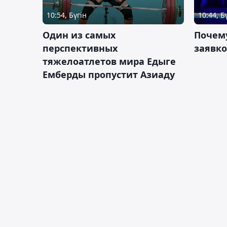
10:54, Бүгін
10:44, Б
Один из самых
Почему
перспективных
заявко
тяжелоатлетов мира Едыге
Емберды пропустит Азиаду