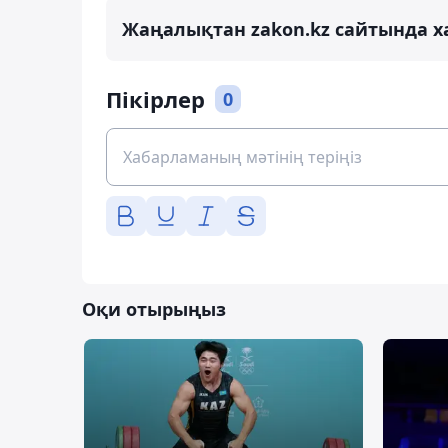
Жаңалықтан zakon.kz сайтында х
Пікірлер
0
Оқи отырыңыз