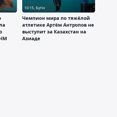
10:15, Бүгін
о
Чемпион мира по тяжёлой
ла
атлетике Артём Антропов не
о
выступит за Казахстан на
 ЧМ
Азиаде