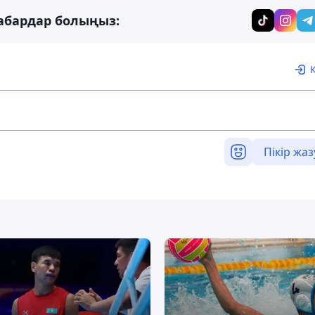
абардар болыңыз:
Пікір жаз