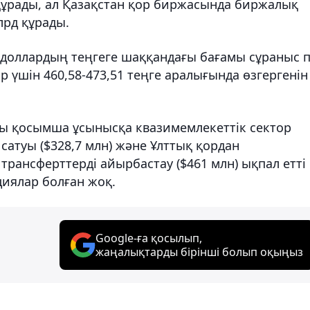
д құрады, ал Қазақстан қор биржасында биржалық
млрд құрады.
 доллардың теңгеге шаққандағы бағамы сұраныс 
ар үшін 460,58-473,51 теңге аралығында өзгергенін
ы қосымша ұсынысқа квазимемлекеттік сектор
 сатуы ($328,7 млн) және Ұлттық қордан
рансферттерді айырбастау ($461 млн) ықпал етті
нциялар болған жоқ.
Google-ға қосылып,
жаңалықтарды бірінші болып оқыңыз