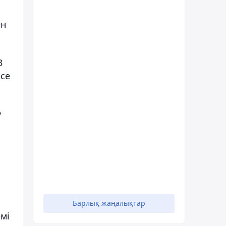
ен
3
есе
у
Барлық жаңалықтар
мі