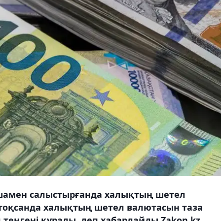
ашамен салыстырғанда халықтың шетел
тоқсанда халықтың шетел валютасын таза
рд теңгені құрады, деп хабарлайды Zakon.kz.