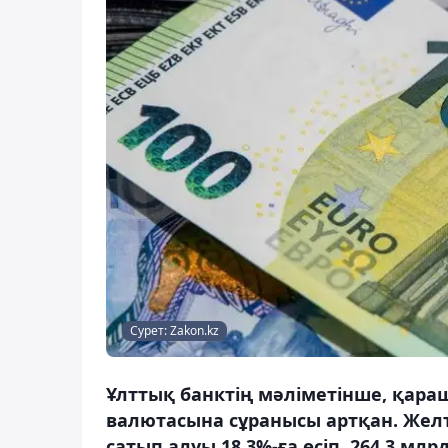
Сурет: Zakon.kz
Ұлттық банктің мәліметінше, қар
валютасына сұранысы артқан. Жел
сатып алуы 18,3%-ға өсіп, 264,3 мл