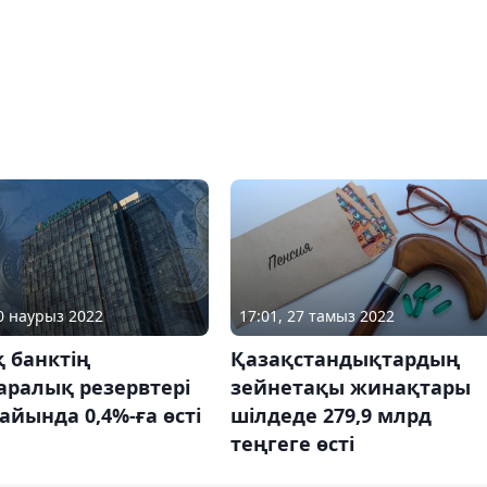
30 наурыз 2022
17:01, 27 тамыз 2022
 банктің
Қазақстандықтардың
аралық резервтері
зейнетақы жинақтары
айында 0,4%-ға өсті
шілдеде 279,9 млрд
теңгеге өсті