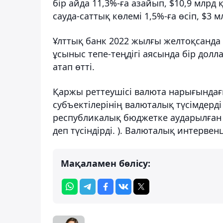
бір айда 11,3%-ға азайып, $10,9 млр
сауда-саттық көлемі 1,5%-ға өсіп, $3 
Ұлттық банк 2022 жылғы желтоқсанда
ұсыныс тепе-теңдігі аясында бір долл
атап өтті.
Қаржы реттеушісі валюта нарығындағ
субъектілерінің валюталық түсімдерді
республикалық бюджетке аударылған т
деп түсіндірді. ). Валюталық интерве
Мақаламен бөлісу: