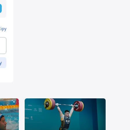
Кіру
у