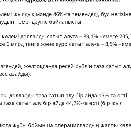
лемі жылдық мәнде 46%-ға төмендеді, бұл негізін
алудың төмендеуіне байланысты.
көлемі долларды сатып алуға – 89,1% немесе 235,
се 6 млрд теңге және еуро сатып алуға – 8,5% нем
ілгендей, желтоқсанда ресей рублін таза сатып ал
 есе азайды).
қ, долларды таза сатып алу бір айда 15%-ға өсті
 таза сатып алу бір айда 44,2%-ға өсті (бір жыл
валюта жұбы бойынша операциялардың жалпы көле