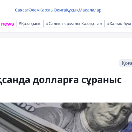
Саясат
Әлем
Қаржы
Оқиға
Құқық
Мақалалар
#Қазақмыс
#Салыстырмалы Қазақстан
#Халық бухг
Қоғ
санда долларға сұраныс