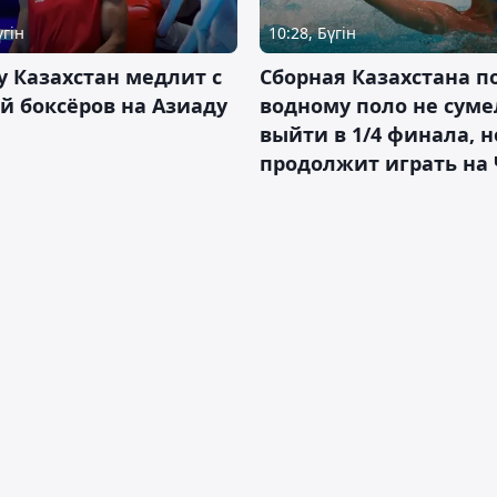
үгін
10:28, Бүгін
 Казахстан медлит с
Сборная Казахстана п
й боксёров на Азиаду
водному поло не суме
выйти в 1/4 финала, н
продолжит играть на