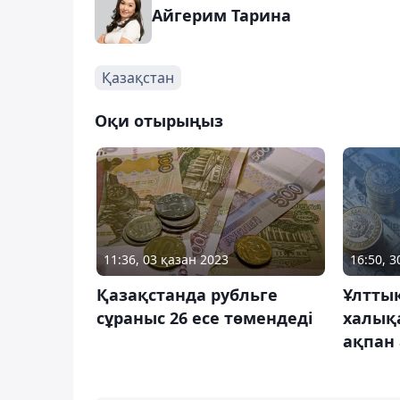
Айгерим Тарина
Қазақстан
Оқи отырыңыз
11:36, 03 қазан 2023
16:50, 
Қазақстанда рубльге
Ұлттық
сұраныс 26 есе төмендеді
халық
ақпан 