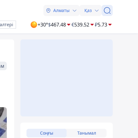
Алматы
Қаз
+30°
$
467.48
€
539.52
₽
5.73
алтері
ам
Соңғы
Танымал