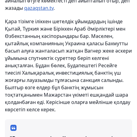
айналып өтуге көмектесті деп айыпталып отыр, деп
жазады
qazaqstan.tv
.
Қара тізімге іліккен шетелдік ұйымдардың ішінде
Қытай, Түркия және Біріккен Араб Әмірліктері мен
Өзбекстанның кәсіпорындары бар. Мәселен,
қытайлық компанияның Украина қаласы Бахмутты
басып алуға жанталасып жатқан Вагнер жеке әскери
ұйымына спутниктік суреттер беріп келгені
анықталған. Бұдан бөлек, Будапештегі Ресейге
тиесілі Халықаралық инвестициялық банктің үш
жоғарғы лауазымды тұлғасына санкция салынды.
Былтыр өзге елдер бұл банктің жұмысын
тоқтатқанымен Мажарстан үкіметі ешқандай шара
қолданбаған еді. Керісінше оларға мейлінше қолдау
көрсетіп келсе керек.