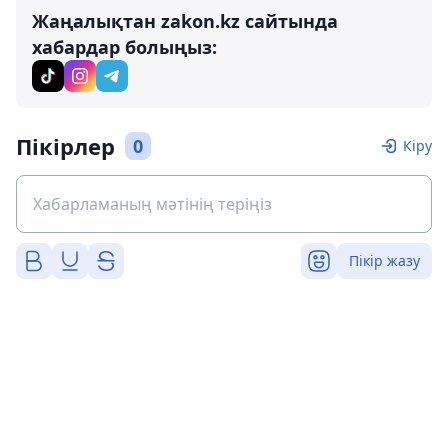
Жаңалықтан zakon.kz сайтында
хабардар болыңыз:
Пікірлер
0
Кіру
Пікір жазу