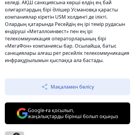
келеді. АҚШ санкциясына көрші елдің ең бай
олигархтардың бірі Әлішер Усмановқа қарасты
компаниялар кіретін USM холдингі де ілікті.
Олардың қатарында Ресейдің ең ірі темір рудасын
өндіруші «Металлоинвест» пен ең ірі
телекоммуникация операторларының бірі
«МегаФон» компаниясы бар. Осылайша, батыс
санкциялары алғаш рет ресейлік телекоммуникация
инфрақұрылымын қыспаққа ала бастады.
Мақаламен бөлісу
Google-ға қосылып,
жаңалықтарды бірінші болып оқыңыз