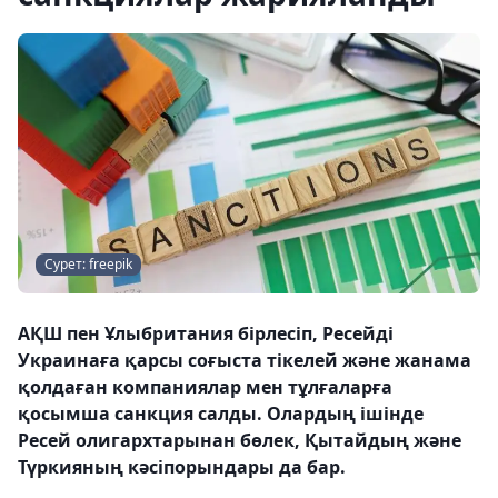
Сурет: freepik
АҚШ пен Ұлыбритания бірлесіп, Ресейді
Украинаға қарсы соғыста тікелей және жанама
қолдаған компаниялар мен тұлғаларға
қосымша санкция салды. Олардың ішінде
Ресей олигархтарынан бөлек, Қытайдың және
Түркияның кәсіпорындары да бар.