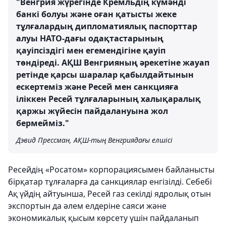
"Венгрия жүрегінде Кремльдің күмәнді
банкі болуы және оған қатысты жеке
тұлғалардың дипломатиялық паспорттар
алуы НАТО-дағы одақтастарының
қауіпсіздігі мен егемендігіне қауіп
төндіреді. АҚШ Венгрияның әрекетіне жауап
ретінде қарсы шаралар қабылдайтынын
ескертеміз және Ресей мен санкцияға
іліккен Ресей тұлғаларының халықаралық
қаржы жүйесін пайдалануына жол
бермейміз."
Дэвид Прессман, АҚШ-тың Венгриядағы елшісі
Ресейдің «Росатом» корпорациясымен байланысты
бірқатар тұлғаларға да санкциялар енгізілді. Себебі
Ақ үйдің айтуынша, Ресей газ секілді ядролық отын
экспортын да әлем елдеріне саяси және
экономикалық қысым көрсету үшін пайдаланып