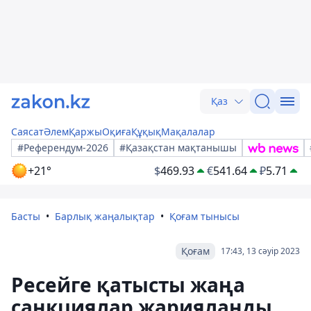
Қаз
Саясат
Әлем
Қаржы
Оқиға
Құқық
Мақалалар
#Референдум-2026
#Қазақстан мақтанышы
+21°
$
469.93
€
541.64
₽
5.71
Басты
Барлық жаңалықтар
Қоғам тынысы
Қоғам
17:43, 13 сәуір 2023
Ресейге қатысты жаңа
санкциялар жарияланды