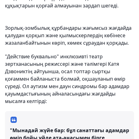
құқықтарын қорғай алмауынан зардап шегеді.
Зорлық-зомбылық құрбандары жағымсыз жағдайда
қалудан қорқып және қылмыскерлердің көбінесе
жазаланбайтынын көріп, көмек сұраудан қорқады.
"Действие буквально" инклюзивті театр
зертханасының режиссері және тәлімгері Катя
Дзвониктің айтуынша, осал топтар сыртқы
қоғаммен байланыста болмай, оқшауланып өмір
сүреді. Ол аутизм мен даун синдромы бар адамдар
қауымдастығының айналасындағы жағдайды
мысалға келтірді:
"Мынадай жүйе бар: бұл санаттағы адамдар
өмір бойы үйде ата-анасымен бірге