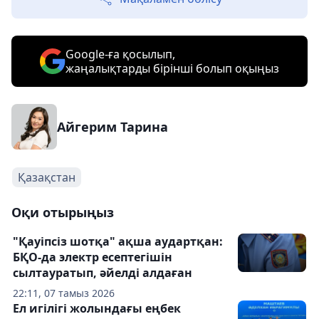
Google-ға қосылып,
жаңалықтарды бірінші болып оқыңыз
Айгерим Тарина
Қазақстан
Оқи отырыңыз
"Қауіпсіз шотқа" ақша аудартқан:
БҚО-да электр есептегішін
сылтауратып, әйелді алдаған
22:11, 07 тамыз 2026
Ел игілігі жолындағы еңбек