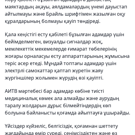
маяктардың ақауы, аялдамалардың үнемі дауыстап
айтылмауы және Брайль шрифтімен жазылған оқу
құралдарының болмауы қауіп төндіреді.
Қала кеңістігі есту қабілеті бұзылған адамдар үшін
бейімделмеген, визуалды сигналдар жоқ,
мемлекеттік мекемелерде ғимарат төбелерінің
жоғары орналасуы есту аппараттарының жұмысына
теріс әсер етеді. Мұндай топтағы адамдар үшін
электрлі самокаттар қаптап жүретін жаяу
жүргіншілер жолымен жүрудің өзі қауіпті.
АИТВ мәртебесі бар адамдар көбіне тиісті
медициналық көмек ала алмайды және аурудың
таралу жолдарын дұрыс білмейтіндердің көп
болуына байланысты қоғамда айыптауға ұшырайды.
Үйсіздер күйзеліс, белгісіздік, қоғамнан шеттету
жағдайында өмір сүреді, сенімсіздіктен және өз