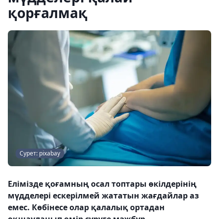
қорғалмақ
Сурет: pixabay
Елімізде қоғамның осал топтары өкілдерінің
мүдделері ескерілмей жататын жағдайлар аз
емес. Көбінесе олар қалалық ортадан
оқшауланып өмір сүруге мәжбүр.