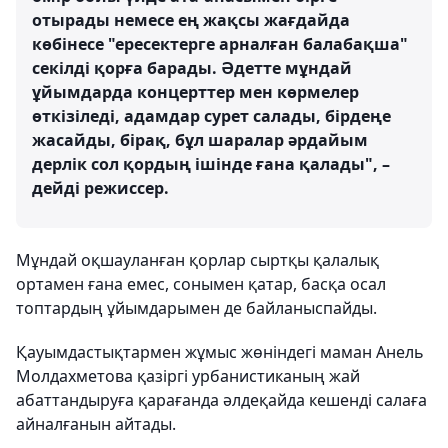
отырады немесе ең жақсы жағдайда
көбінесе "ересектерге арналған балабақша"
секілді қорға барады. Әдетте мұндай
ұйымдарда концерттер мен көрмелер
өткізіледі, адамдар сурет салады, бірдеңе
жасайды, бірақ, бұл шаралар әрдайым
дерлік сол қордың ішінде ғана қалады", –
дейді режиссер.
Мұндай оқшауланған қорлар сыртқы қалалық
ортамен ғана емес, сонымен қатар, басқа осал
топтардың ұйымдарымен де байланыспайды.
Қауымдастықтармен жұмыс жөніндегі маман Анель
Молдахметова қазіргі урбанистиканың жай
абаттандыруға қарағанда әлдеқайда кешенді салаға
айналғанын айтады.