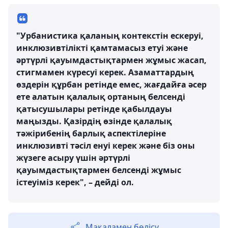
"Урбанистика қаланың контекстін ескеруі,
инклюзивтілікті қамтамасыз етуі және
әртүрлі қауымдастықтармен жұмыс жасап,
стигмамен күресуі керек. Азаматтардың
өздерін құрбан ретінде емес, жағдайға әсер
ете алатын қалалық ортаның белсенді
қатысушылары ретінде қабылдауы
маңызды. Қазірдің өзінде қалалық
тәжірибенің барлық аспектілеріне
инклюзивті тәсіл енуі керек және біз оны
жүзеге асыру үшін әртүрлі
қауымдастықтармен белсенді жұмыс
істеуіміз керек", – дейді ол.
Мақаламен бөлісу