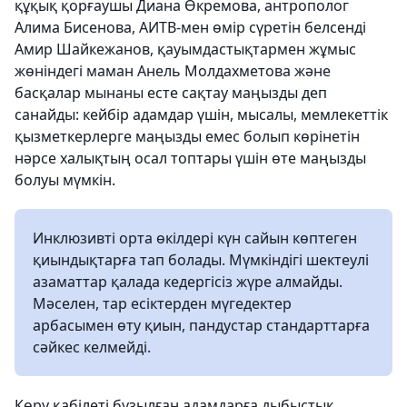
құқық қорғаушы Диана Өкремова, антрополог
Алима Бисенова, АИТВ-мен өмір сүретін белсенді
Амир Шайкежанов, қауымдастықтармен жұмыс
жөніндегі маман Анель Молдахметова және
басқалар мынаны есте сақтау маңызды деп
санайды: кейбір адамдар үшін, мысалы, мемлекеттік
қызметкерлерге маңызды емес болып көрінетін
нәрсе халықтың осал топтары үшін өте маңызды
болуы мүмкін.
Инклюзивті орта өкілдері күн сайын көптеген
қиындықтарға тап болады. Мүмкіндігі шектеулі
азаматтар қалада кедергісіз жүре алмайды.
Мәселен, тар есіктерден мүгедектер
арбасымен өту қиын, пандустар стандарттарға
сәйкес келмейді.
Көру қабілеті бұзылған адамдарға дыбыстық