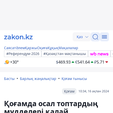
Қаз
Саясат
Әлем
Қаржы
Оқиға
Құқық
Мақалалар
#Референдум-2026
#Қазақстан мақтанышы
+30°
$
469.93
€
541.64
₽
5.71
Басты
Барлық жаңалықтар
Қоғам тынысы
Қоғам
10:34, 16 ақпан 2024
Қоғамда осал топтардың
мүдделері қалай