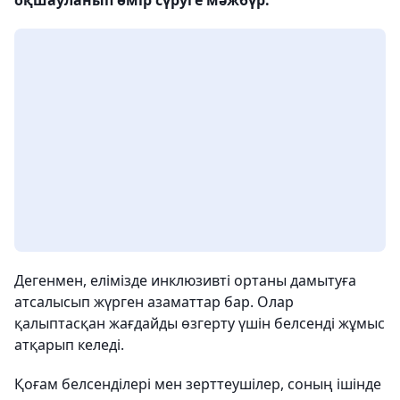
Дегенмен, елімізде инклюзивті ортаны дамытуға
атсалысып жүрген азаматтар бар. Олар
қалыптасқан жағдайды өзгерту үшін белсенді жұмыс
атқарып келеді.
Қоғам белсенділері мен зерттеушілер, соның ішінде