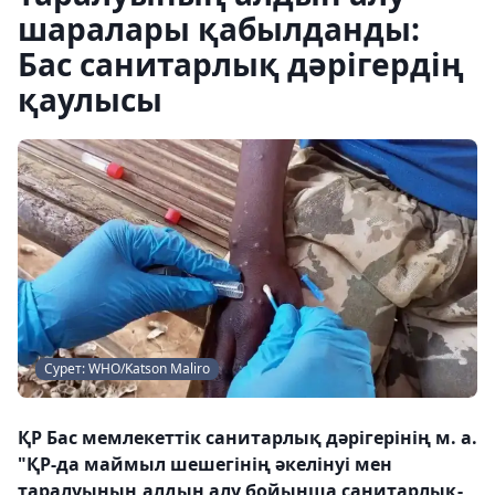
шаралары қабылданды:
Бас санитарлық дәрігердің
қаулысы
Сурет: WHO/Katson Maliro
ҚР Бас мемлекеттік санитарлық дәрігерінің м. а.
"ҚР-да маймыл шешегінің әкелінуі мен
таралуының алдын алу бойынша санитарлық-