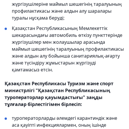
жүргізушілеріне маймыл шешегінің таралуының
профилактикасы және алдын алу шаралары
туралы нұсқама беруді;
Қазақстан Республикасының Мемлекеттік
шекарасындағы автомобиль өткізу пункттерінде
жүргізушілер мен жолаушылар арасында
маймыл шешегінің таралуының профилактикасы
және алдын алу бойынша санитариялық-ағарту
және түсіндіру жұмыстарын жүргізуді
қамтамасыз етсін.
Қазақстан Республикасы Туризм және спорт
министрлігі "Қазақстан Республикасының
туроператорлар қауымдастығы" заңды
тұлғалар бірлестігімен бірлесіп:
туроператорларды әлемдегі карантиндік және
аса қауіпті инфекциялармен, оның ішінде