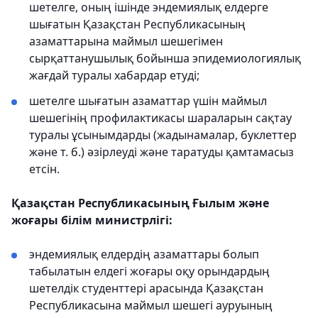
шетелге, оның ішінде эндемиялық елдерге
шығатын Қазақстан Республикасының
азаматтарына маймыл шешегімен
сырқаттанушылық бойынша эпидемиологиялық
жағдай туралы хабардар етуді;
шетелге шығатын азаматтар үшін маймыл
шешегінің профилактикасы шараларын сақтау
туралы ұсынымдарды (жадынамалар, буклеттер
және т. б.) әзірлеуді және таратуды қамтамасыз
етсін.
Қазақстан Республикасының Ғылым және
жоғары білім министрлігі:
эндемиялық елдердің азаматтары болып
табылатын елдегі жоғары оқу орындардың
шетелдік студенттері арасында Қазақстан
Республикасына маймыл шешегі ауруының