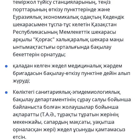
теміржол түйісу станцияларының, теңіз
порттарының өткізу пункттерінде және
Еуразиялық экономикалық одақтың Кедендік
шекарасымен тұспа-тұс келетін Қазақстан
Республикасының Мемлекеттік шекарасы
арқылы "Қорғас" халықаралық шекара маңы
ынтымақтастығы орталығында бақылау
бекеттерін орнатуды;
қаладан келген жедел медициналық жәрдем
бригадасын бақылау-өткізу пунктіне дейін алып
жүруді;
Көліктегі санитариялық-эпидемиологиялық
бақылау департаментінің сұрау салуы бойынша
байланыста болған жолаушылар бойынша
ақпаратты (Т.А.Ә., тұрақты тұратын жерінің
мекенжайы, сапардың мақсаты, уақытша
орналасқан жері) жедел ұсынуды қамтамасыз
етсін.