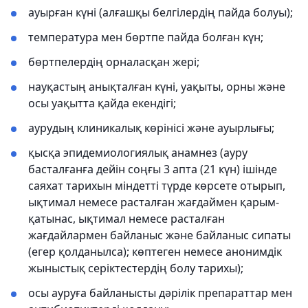
ауырған күні (алғашқы белгілердің пайда болуы);
температура мен бөртпе пайда болған күн;
бөртпелердің орналасқан жері;
науқастың анықталған күні, уақыты, орны және
осы уақытта қайда екендігі;
аурудың клиникалық көрінісі және ауырлығы;
қысқа эпидемиологиялық анамнез (ауру
басталғанға дейін соңғы 3 апта (21 күн) ішінде
саяхат тарихын міндетті түрде көрсете отырып,
ықтимал немесе расталған жағдаймен қарым-
қатынас, ықтимал немесе расталған
жағдайлармен байланыс және байланыс сипаты
(егер қолданылса); көптеген немесе анонимдік
жыныстық серіктестердің болу тарихы);
осы ауруға байланысты дәрілік препараттар мен