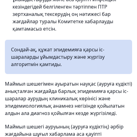
кезіндегідей белгіленген тәртіппен ПТР
зертханалық тексерудің оң нәтижесі бар
жағдайлар туралы Комитетке хабарлауды
қамтамасыз етсін.
Сондай-ақ, құжат эпидемияға қарсы іс-
шараларды ұйымдастыру және жүргізу
алгоритмін қамтиды.
Маймыл шешегімен ауыратын науқас (ауруға күдікті)
анықталған жағдайда барлық эпидемияға қарсы іс-
шаралар аурудың клиникалық көрінісі және
эпидемиологиялық анамнез негізінде қойылатын
алдын ала диагноз қойылған кезде жүргізіледі.
Маймыл шешегі ауруының (ауруға күдіктің) әрбір
жағдайына шұғыл хабарлама аса қауіпті