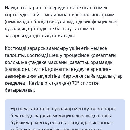
Науқасты қарап-тексеруден және оған көмек
көрсетуден кейін медицина персоналының киімі
(пижамадан басқа) вирулицидті дезинфекциялық
құралдың ерітіндісіне батыру тәсілімен
зарарсыздандырылуға жатады.
Костюмді зарарсыздандыру үшін етік немесе
галошты, костюмді шешу процесінде қолғаптағы
қолды, мақта-дәке масканы, халатты, орамалды
(капюшон), сүлгіні, қолғапты өңдеуге арналған
дезинфекциялық ерітінді бар жеке сыйымдылықтар
көзделеді. Көзілдірік (қалқан) 70° спиртке
батырылады.
Әр палатаға жеке құралдар мен күтім заттары
бекітіледі. Барлық медициналық мақсаттағы
бұйымдар мен күту заттары қолданылғаннан
кейін дереу дезинфекциялануға жатады.