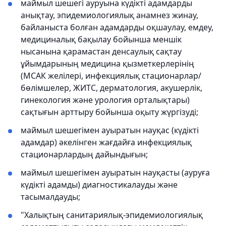
маймыл шешегі ауруына күдікті адамдарды
анықтау, эпидемиологиялық анамнез жинау,
байланыста болған адамдарды оқшаулау, емдеу,
медициналық бақылау бойынша меншік
нысанына қарамастан денсаулық сақтау
ұйымдарының медицина қызметкерлерінің
(МСАК желілері, инфекциялық стационарлар/
бөлімшелер, ЖИТС, дерматология, акушерлік,
гинекология және урология орталықтары)
сақтығын арттыру бойынша оқыту жүргізуді;
маймыл шешегімен ауыратын науқас (күдікті
адамдар) әкелінген жағдайға инфекциялық
стационарлардың дайындығын;
маймыл шешегімен ауыратын науқасты (ауруға
күдікті адамды) диагностикалауды және
тасымалдауды;
"Халықтың санитариялық-эпидемиологиялық