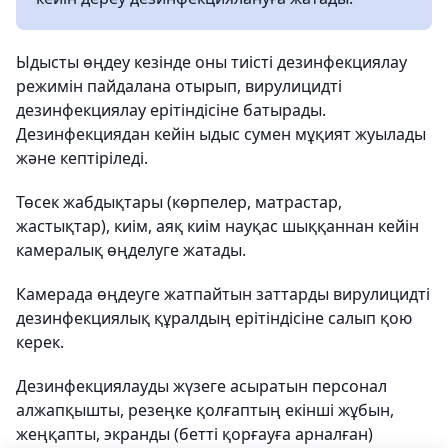
Ыдысты өңдеу кезінде оны тиісті дезинфекциялау
режимін пайдалана отырып, вирулицидті
дезинфекциялау ерітіндісіне батырады.
Дезинфекциядан кейін ыдыс сумен мұқият жуылады
және кептіріледі.
Төсек жабдықтары (көрпелер, матрастар,
жастықтар), киім, аяқ киім науқас шыққаннан кейін
камералық өңделуге жатады.
Камерада өңдеуге жатпайтын заттарды вирулицидті
дезинфекциялық құралдың ерітіндісіне салып қою
керек.
Дезинфекциялауды жүзеге асыратын персонал
алжапқышты, резеңке қолғаптың екінші жұбын,
жеңқапты, экранды (бетті қорғауға арналған)