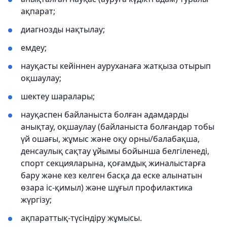
ақпарат;
диагнозды нақтылау;
емдеу;
науқасты кейіннен ауруханаға жатқыза отырып
оқшаулау;
шектеу шаралары;
науқаспен байланыста болған адамдарды
анықтау, оқшаулау (байланыста болғандар тобы
үй ошағы, жұмыс және оқу орны/балабақша,
денсаулық сақтау ұйымы бойынша белгіленеді,
спорт секцияларына, қоғамдық жиналыстарға
бару және кез келген басқа да еске алынатын
өзара іс-қимыл) және шұғыл профилактика
жүргізу;
ақпараттық-түсіндіру жұмысы.