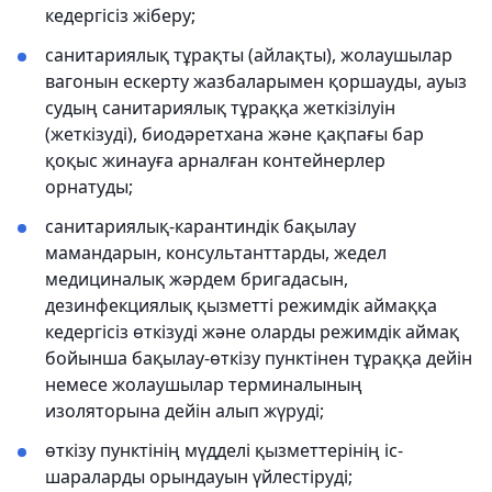
кедергісіз жіберу;
санитариялық тұрақты (айлақты), жолаушылар
вагонын ескерту жазбаларымен қоршауды, ауыз
судың санитариялық тұраққа жеткізілуін
(жеткізуді), биодәретхана және қақпағы бар
қоқыс жинауға арналған контейнерлер
орнатуды;
санитариялық-карантиндік бақылау
мамандарын, консультанттарды, жедел
медициналық жәрдем бригадасын,
дезинфекциялық қызметті режимдік аймаққа
кедергісіз өткізуді және оларды режимдік аймақ
бойынша бақылау-өткізу пунктінен тұраққа дейін
немесе жолаушылар терминалының
изоляторына дейін алып жүруді;
өткізу пунктінің мүдделі қызметтерінің іс-
шараларды орындауын үйлестіруді;