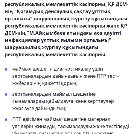
республикалық мемлекеттік кәсіпорны, ҚР ДСМ-
нің "Қоғамдық денсаулық сақтау ұлттық
орталығы" шаруашылық жүргізу құқығындағы
республикалық мемлекеттік кәсіпорны және ҚР
ДСМ-нің "М.Айқымбаев атындағы аса қауіпті
инфекциялар ұлттық ғылыми орталығы"
шаруашылық жүргізу құқығындағы
республикалық мемлекеттік кәсіпорны:
маймыл шешегін диагностикалау үшін
зертханалардың дайындығын және ПТР тест-
жүйелерінің қажетті қорын;
зертханалардың маймыл шешегіне
сынамаларды қабылдауға және зерттеулер
жүргізуге дайындығын;
ПТР әдісімен маймыл шешегіне материал
үлгілерін жинауды, тасымалдауды және тестілеуді
ұйымдастыруды және аса қауіпті инфекция