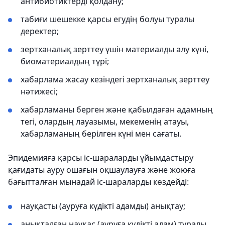
антибиотиктерді қолдану;
табиғи шешекке қарсы егудің болуы туралы
деректер;
зертханалық зерттеу үшін материалды алу күні,
биоматериалдың түрі;
хабарлама жасау кезіндегі зертханалық зерттеу
нәтижесі;
хабарламаны берген және қабылдаған адамның
тегі, олардың лауазымы, мекеменің атауы,
хабарламаның берілген күні мен сағаты.
Эпидемияға қарсы іс-шараларды ұйымдастыру
қағидаты ауру ошағын оқшаулауға және жоюға
бағытталған мынадай іс-шараларды көздейді:
науқасты (ауруға күдікті адамды) анықтау;
анықталған науқас (ауруға күдікті адам) туралы