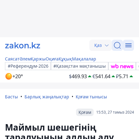
Қаз
Саясат
Әлем
Қаржы
Оқиға
Құқық
Мақалалар
#Референдум-2026
#Қазақстан мақтанышы
+20°
$
469.93
€
541.64
₽
5.71
Басты
Барлық жаңалықтар
Қоғам тынысы
Қоғам
15:53, 27 тамыз 2024
Маймыл шешегінің
таралуының алдын алу