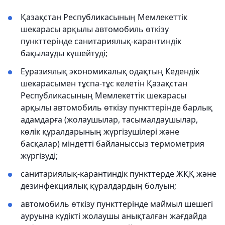
Қазақстан Республикасының Мемлекеттік
шекарасы арқылы автомобиль өткізу
пункттерінде санитариялық-карантиндік
бақылауды күшейтуді;
Еуразиялық экономикалық одақтың Кедендік
шекарасымен тұспа-тұс келетін Қазақстан
Республикасының Мемлекеттік шекарасы
арқылы автомобиль өткізу пункттерінде барлық
адамдарға (жолаушылар, тасымалдаушылар,
көлік құралдарының жүргізушілері және
басқалар) міндетті байланыссыз термометрия
жүргізуді;
санитариялық-карантиндік пункттерде ЖҚҚ және
дезинфекциялық құралдардың болуын;
автомобиль өткізу пункттерінде маймыл шешегі
ауруына күдікті жолаушы анықталған жағдайда