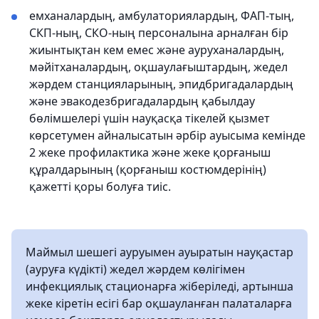
емханалардың, амбулаториялардың, ФАП-тың,
СКП-ның, СКО-ның персоналына арналған бір
жиынтықтан кем емес және ауруханалардың,
мәйітханалардың, оқшаулағыштардың, жедел
жәрдем станцияларының, эпидбригадалардың
және эвакодезбригадалардың қабылдау
бөлімшелері үшін науқасқа тікелей қызмет
көрсетумен айналысатын әрбір ауысыма кемінде
2 жеке профилактика және жеке қорғаныш
құралдарының (қорғаныш костюмдерінің)
қажетті қоры болуға тиіс.
Маймыл шешегі ауруымен ауыратын науқастар
(ауруға күдікті) жедел жәрдем көлігімен
инфекциялық стационарға жіберіледі, артынша
жеке кіретін есігі бар оқшауланған палаталарға