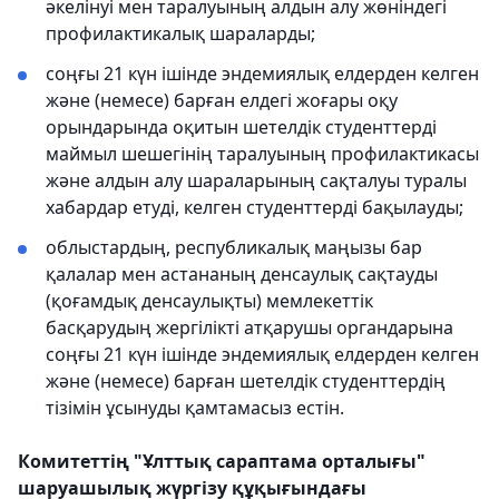
әкелінуі мен таралуының алдын алу жөніндегі
профилактикалық шараларды;
соңғы 21 күн ішінде эндемиялық елдерден келген
және (немесе) барған елдегі жоғары оқу
орындарында оқитын шетелдік студенттерді
маймыл шешегінің таралуының профилактикасы
және алдын алу шараларының сақталуы туралы
хабардар етуді, келген студенттерді бақылауды;
облыстардың, республикалық маңызы бар
қалалар мен астананың денсаулық сақтауды
(қоғамдық денсаулықты) мемлекеттік
басқарудың жергілікті атқарушы органдарына
соңғы 21 күн ішінде эндемиялық елдерден келген
және (немесе) барған шетелдік студенттердің
тізімін ұсынуды қамтамасыз естін.
Комитеттің "Ұлттық сараптама орталығы"
шаруашылық жүргізу құқығындағы