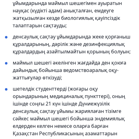
ұйымдарында маймыл шешегімен ауыратын
науқас (күдікті адам) анықталған, емдеуге
жатқызылған кезде биологиялық қауіпсіздік
талаптарын сақтауды;
денсаулық сақтау ұйымдарында жеке қорғаныш
құралдарының, дәрілік және дезинфекциялық
құралдардың азайтылмайтын қорының болуын;
маймыл шешегі әкелінген жағдайда ден қоюға
дайындық бойынша ведомствоаралық оқу-
жаттығулар өткізуді;
шетелдік студенттерді (жоғары оқу
орындарының медициналық пункттері), оның
ішінде соңғы 21 күн ішінде Дүниежүзілік
денсаулық сақтау ұйымы жариялаған тізімге
сәйкес маймыл шешегі бойынша эндемиялық
елдерден келген немесе оларға барған
Қазақстан Республикасының азаматтарын