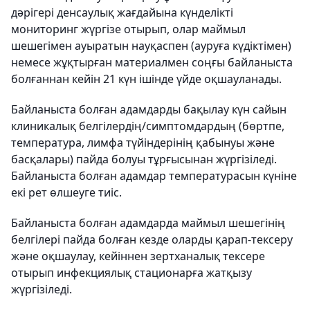
дәрігері денсаулық жағдайына күнделікті
мониторинг жүргізе отырып, олар маймыл
шешегімен ауыратын науқаспен (ауруға күдіктімен)
немесе жұқтырған материалмен соңғы байланыста
болғаннан кейін 21 күн ішінде үйде оқшауланады.
Байланыста болған адамдарды бақылау күн сайын
клиникалық белгілердің/симптомдардың (бөртпе,
температура, лимфа түйіндерінің қабынуы және
басқалары) пайда болуы тұрғысынан жүргізіледі.
Байланыста болған адамдар температурасын күніне
екі рет өлшеуге тиіс.
Байланыста болған адамдарда маймыл шешегінің
белгілері пайда болған кезде оларды қарап-тексеру
және оқшаулау, кейіннен зертханалық тексере
отырып инфекциялық стационарға жатқызу
жүргізіледі.