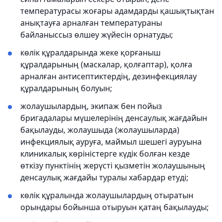
температурасы жоғары адамдарды қашықтықтан
анықтауға арналған температураны
байланыссыз өлшеу жүйесін орнатуды;
көлік құралдарында жеке қорғаныш
құралдарының (маскалар, қолғаптар), қолға
арналған антисептиктердің, дезинфекциялау
құралдарының болуын;
жолаушылардың, экипаж бен пойыз
бригадалары мүшелерінің денсаулық жағдайын
бақылауды, жолаушыда (жолаушыларда)
инфекциялық ауруға, маймыл шешегі ауруына
клиникалық көріністерге күдік болған кезде
өткізу пунктінің жерүсті қызметін жолаушының
денсаулық жағдайы туралы хабардар етуді;
көлік құралында жолаушылардың отыратын
орындары бойынша отыруын қатаң бақылауды;