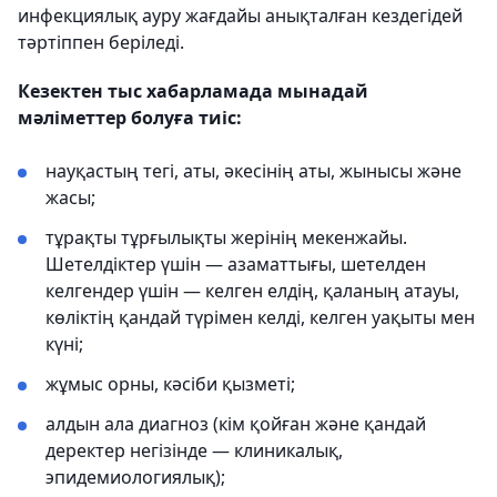
инфекциялық ауру жағдайы анықталған кездегідей
тәртіппен беріледі.
Кезектен тыс хабарламада мынадай
мәліметтер болуға тиіс:
науқастың тегі, аты, әкесінің аты, жынысы және
жасы;
тұрақты тұрғылықты жерінің мекенжайы.
Шетелдіктер үшін — азаматтығы, шетелден
келгендер үшін — келген елдің, қаланың атауы,
көліктің қандай түрімен келді, келген уақыты мен
күні;
жұмыс орны, кәсіби қызметі;
алдын ала диагноз (кім қойған және қандай
деректер негізінде — клиникалық,
эпидемиологиялық);