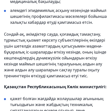
медициналық бақылауды;
әлемдегі эпидемиялық асқыну кезеңінде маймыл
шешегінің профилактикасы мәселелері бойынша
халықты хабардар етуді қамтамасыз етсін.
Сондай-ақ, әкімдіктер сауда, қоғамдық тамақтану,
тұрмыстық қызмет көрсету субъектілерінің өкілдері
үшін шетелдік азаматтардың қатысуымен мәдени-
бұқаралық іс-шараларды өткізу кезінде, оның ішінде
көшпенділердің дүниежүзілік ойындарын өткізу
кезінде маймыл шешегінің таралуының алдын алу
және алдын алу шараларын сақтау туралы оқыту
тренингтерін өткізуді қамтамасыз етуі тиіс.
Қазақстан Республикасының Көлік министрлігі:
қажет болған жағдайда жолаушылар ағынының
тығыздығын және жабдықтың техникалық
сипаттамаларын ескере отырып, дене