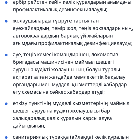
әрбір рейстен кейін көлік құралдарын ағымдағы
профилактикалық дезинфекциялауды;
жолаушыларды түсіруге тартылған
әуежайлардың, темір жол, теңіз вокзалдарының,
автовокзалдардың барлық үй-жайларын
ағымдағы профилактикалық дезинфекциялауды;
әуе, теңіз кемесі командирінен, локомотив
бригадасы машинисінен маймыл шешегі
ауруына күдікті жолаушының болуы туралы
ақпарат алған жағдайда мемлекеттік бақылау
органдары мен мүдделі қызметтерді хабардар
ету схемасына сәйкес хабардар етуді;
өткізу пунктінің мүдделі қызметтерінің маймыл
шешегі ауруына күдікті жолаушысы бар
халықаралық көлік құралын қарсы алуға
дайындығын;
санитариялық тұраққа (айлаққа) көлік құралын