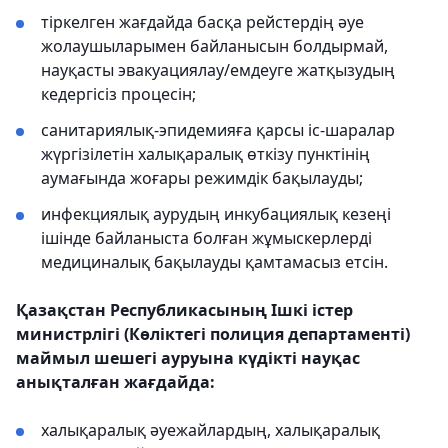
тіркелген жағдайда басқа рейстердің әуе
жолаушыларымен байланысын болдырмай,
науқасты эвакуациялау/емдеуге жатқызудың
кедергісіз процесін;
санитариялық-эпидемияға қарсы іс-шаралар
жүргізілетін халықаралық өткізу пунктінің
аумағында жоғары режимдік бақылауды;
инфекциялық аурудың инкубациялық кезеңі
ішінде байланыста болған жұмыскерлерді
медициналық бақылауды қамтамасыз етсін.
Қазақстан Республикасының Ішкі істер
министрлігі (Көліктегі полиция департаменті)
маймыл шешегі ауруына күдікті науқас
анықталған жағдайда:
халықаралық әуежайлардың, халықаралық