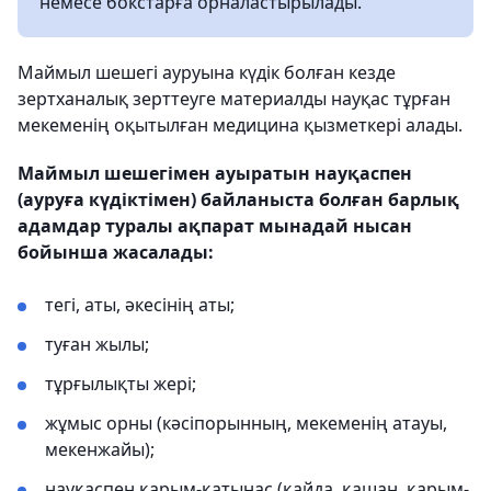
немесе бокстарға орналастырылады.
Маймыл шешегі ауруына күдік болған кезде
зертханалық зерттеуге материалды науқас тұрған
мекеменің оқытылған медицина қызметкері алады.
Маймыл шешегімен ауыратын науқаспен
(ауруға күдіктімен) байланыста болған барлық
адамдар туралы ақпарат мынадай нысан
бойынша жасалады:
тегі, аты, әкесінің аты;
туған жылы;
тұрғылықты жері;
жұмыс орны (кәсіпорынның, мекеменің атауы,
мекенжайы);
науқаспен қарым-қатынас (қайда, қашан, қарым-