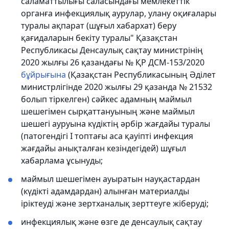
саламаттылығы саласындағы мемлекеттік
органға инфекциялық аурулар, улану оқиғалары
туралы ақпарат (шұғыл хабархат) беру
қағидаларын бекіту туралы" Қазақстан
Республикасы Денсаулық сақтау министрінің
2020 жылғы 26 қазандағы № ҚР ДСМ-153/2020
бұйрығына
(Қазақстан Республикасының Әділет
министрлігінде 2020 жылғы 29 қазанда № 21532
болып тіркелген) сәйкес адамның маймыл
шешегімен сырқаттануының және маймыл
шешегі ауруына күдіктің әрбір жағдайы туралы
(патогендігі I топтағы аса қауіпті инфекция
жағдайы анықталған кезіндегідей) шұғыл
хабарлама ұсынуды;
маймыл шешегімен ауыратын науқастардан
(күдікті адамдардан) алынған материалды
іріктеуді және зертханалық зерттеуге жіберуді;
инфекциялық және өзге де денсаулық сақтау