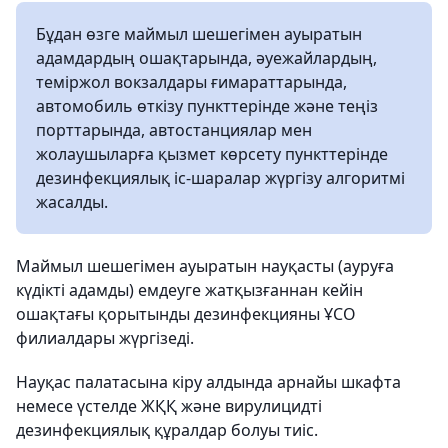
Бұдан өзге маймыл шешегімен ауыратын
адамдардың ошақтарында, әуежайлардың,
теміржол вокзалдары ғимараттарында,
автомобиль өткізу пункттерінде және теңіз
порттарында, автостанциялар мен
жолаушыларға қызмет көрсету пункттерінде
дезинфекциялық іс-шаралар жүргізу алгоритмі
жасалды.
Маймыл шешегімен ауыратын науқасты (ауруға
күдікті адамды) емдеуге жатқызғаннан кейін
ошақтағы қорытынды дезинфекцияны ҰСО
филиалдары жүргізеді.
Науқас палатасына кіру алдында арнайы шкафта
немесе үстелде ЖҚҚ және вирулицидті
дезинфекциялық құралдар болуы тиіс.