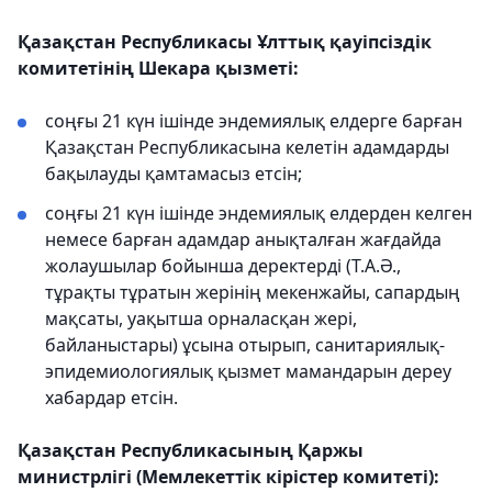
Қазақстан Республикасы Ұлттық қауіпсіздік
комитетінің Шекара қызметі:
соңғы 21 күн ішінде эндемиялық елдерге барған
Қазақстан Республикасына келетін адамдарды
бақылауды қамтамасыз етсін;
соңғы 21 күн ішінде эндемиялық елдерден келген
немесе барған адамдар анықталған жағдайда
жолаушылар бойынша деректерді (Т.А.Ә.,
тұрақты тұратын жерінің мекенжайы, сапардың
мақсаты, уақытша орналасқан жері,
байланыстары) ұсына отырып, санитариялық-
эпидемиологиялық қызмет мамандарын дереу
хабардар етсін.
Қазақстан Республикасының Қаржы
министрлігі (Мемлекеттік кірістер комитеті):