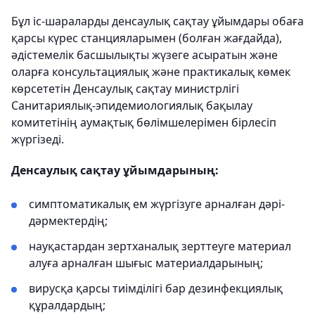
Бұл іс-шараларды денсаулық сақтау ұйымдары обаға
қарсы күрес станцияларымен (болған жағдайда),
әдістемелік басшылықты жүзеге асыратын және
оларға консультациялық және практикалық көмек
көрсететін Денсаулық сақтау министрлігі
Санитариялық-эпидемиологиялық бақылау
комитетінің аумақтық бөлімшелерімен бірлесіп
жүргізеді.
Денсаулық сақтау ұйымдарының:
симптоматикалық ем жүргізуге арналған дәрі-
дәрмектердің;
науқастардан зертханалық зерттеуге материал
алуға арналған шығыс материалдарының;
вирусқа қарсы тиімділігі бар дезинфекциялық
құралдардың;