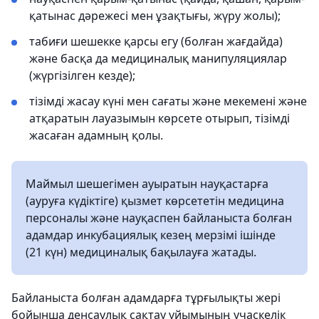
қатынас дәрежесі мен ұзақтығы, жүру жолы);
табиғи шешекке қарсы егу (болған жағдайда)
және басқа да медициналық манипуляциялар
(жүргізілген кезде);
тізімді жасау күні мен сағаты және мекемені және
атқаратын лауазымын көрсете отырып, тізімді
жасаған адамның қолы.
Маймыл шешегімен ауыратын науқастарға
(ауруға күдіктіге) қызмет көрсететін медицина
персоналы және науқаспен байланыста болған
адамдар инкубациялық кезең мерзімі ішінде
(21 күн) медициналық бақылауға жатады.
Байланыста болған адамдарға тұрғылықты жері
бойынша денсаулық сақтау ұйымының учаскелік