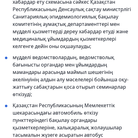
хабардар ету схемасына сәйкес Қазақстан
Республикасының Денсаулық сақтау министрлігі
Санитариялық-эпидемиологиялық бақылау
комитетінің аумақтық департаменттері мен
мүдделі қызметтерді дереу хабардар етуді және
медициналық ұйымдардың қызметкерлері
келгенге дейін оны оқшаулауды;
мүдделі ведомстволардың, ведомстволық
бағынысты органдар мен ұйымдардың
мамандары арасында маймыл шешегінің
әкелінуінің алдын алу мәселелері бойынша оқу-
жаттығу сабақтарын қоса отырып семинарлар
өткізуді;
Қазақстан Республикасының Мемлекеттік
шекарасындағы автомобиль өткізу
пункттеріндегі бақылау органдары
қызметкерлеріне, халықаралық жолаушылар
тасымалын жүзеге асыратын автобус