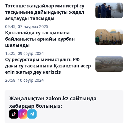
Төтенше жағдайлар министрі су
тасқынына дайындықты жедел
аяқтауды тапсырды
09:45, 07 наурыз 2025
Қостанайда су тасқынына
байланысты арнайы құрбан
шалынды
15:25, 09 сәуір 2024
Су ресурстары министрлігі: РФ-
дағы су тасқынына Қазақстан әсер
етіп жатыр деу негізсіз
20:58, 10 сәуір 2024
Жаңалықтан zakon.kz сайтында
хабардар болыңыз: