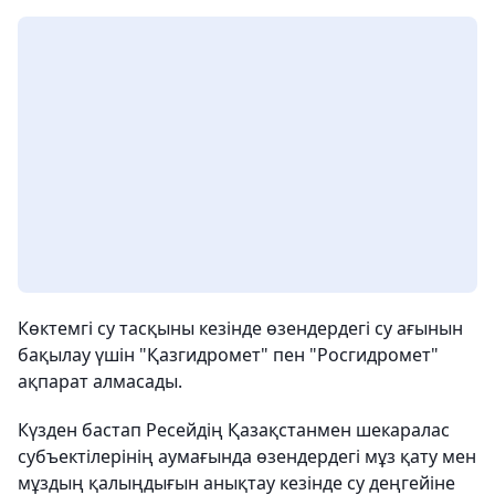
Көктемгі су тасқыны кезінде өзендердегі су ағынын
бақылау үшін "Қазгидромет" пен "Росгидромет"
ақпарат алмасады.
Күзден бастап Ресейдің Қазақстанмен шекаралас
субъектілерінің аумағында өзендердегі мұз қату мен
мұздың қалыңдығын анықтау кезінде су деңгейіне