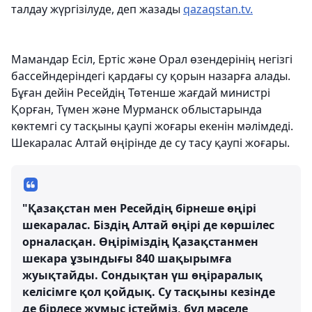
талдау жүргізілуде, деп жазады
qazaqstan.tv.
Мамандар Есіл, Ертіс және Орал өзендерінің негізгі
бассейндеріндегі қардағы су қорын назарға алады.
Бұған дейін Ресейдің Төтенше жағдай министрі
Қорған, Түмен және Мурманск облыстарында
көктемгі су тасқыны қаупі жоғары екенін мәлімдеді.
Шекаралас Алтай өңірінде де су тасу қаупі жоғары.
"Қазақстан мен Ресейдің бірнеше өңірі
шекаралас. Біздің Алтай өңірі де көршілес
орналасқан. Өңіріміздің Қазақстанмен
шекара ұзындығы 840 шақырымға
жуықтайды. Сондықтан үш өңіраралық
келісімге қол қойдық. Су тасқыны кезінде
де бірлесе жұмыс істейміз, бұл мәселе