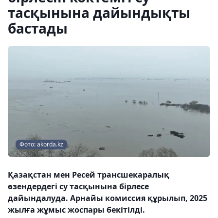
тасқынына дайындықты
бастады
Фото: akorda.kz
Қазақстан мен Ресей трансшекаралық
өзендердегі су тасқынына бірлесе
дайындалуда. Арнайы комиссия құрылып, 2025
жылға жұмыс жоспары бекітілді.