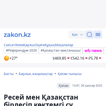
Қаз
Саясат
Әлем
Қаржы
Оқиға
Құқық
Мақалалар
#Референдум-2026
#Қазақстан мақтанышы
+27°
$
469.85
€
542.16
₽
5.78
Басты
Барлық жаңалықтар
Қоғам тынысы
Қоғам
13:47, 30 қаңтар 2025
Ресей мен Қазақстан
бірлесіп көктемгі су