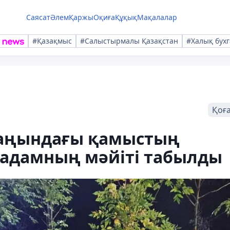
Саясат
Әлем
Қаржы
Оқиға
Құқық
Мақалалар
#Қазақмыс
#Салыстырмалы Қазақстан
#Халық бухг
Қоғ
маңындағы қамыстың
 адамның мәйіті табылды