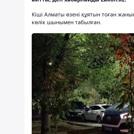
Кіші Алматы өзені құятын тоған жан
көлік шынымен табылған.