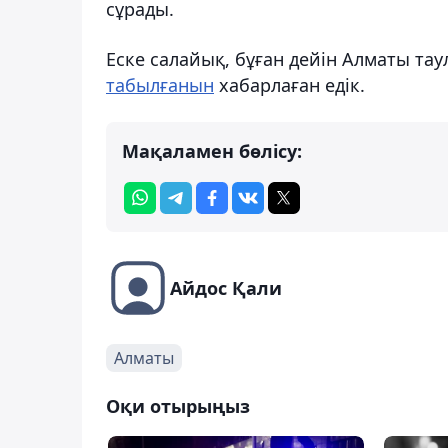
сұрады.
Еске салайық, бұған дейін Алматы та
табылғанын
хабарлаған едік.
Мақаламен бөлісу:
Айдос Қали
Алматы
Оқи отырыңыз