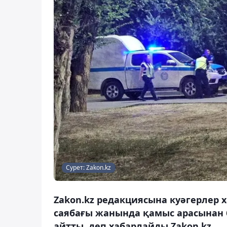
Сурет: Zakon.kz
Zakon.kz редакциясына куәгерлер 
саябағы жанында қамыс арасынан 
айтты, деп хабарлайды Zakon.kz.