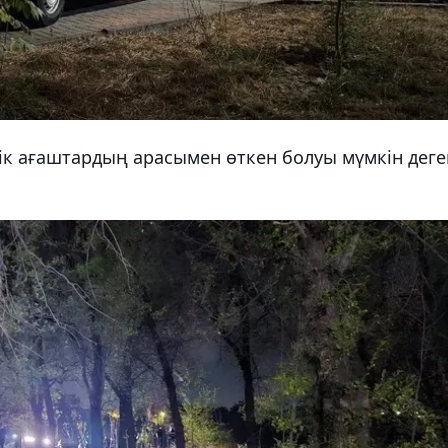
ік ағаштардың арасымен өткен болуы мүмкін деге