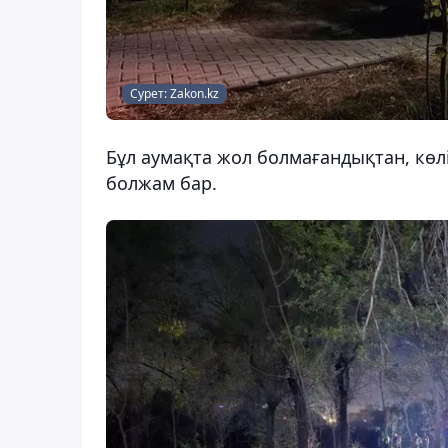
Сурет: Zakon.kz
Бұл аумақта жол болмағандықтан, көл
болжам бар.