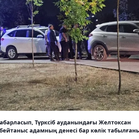
хабарласып, Түрксіб ауданындағы Желтоксан
бейтаныс адамның денесі бар көлік табылған