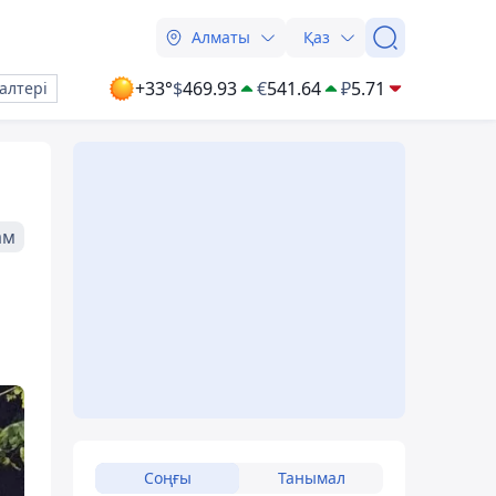
Алматы
Қаз
+33°
$
469.93
€
541.64
₽
5.71
алтері
ам
Соңғы
Танымал