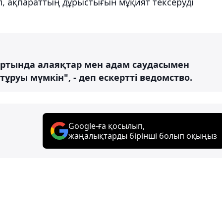
, ақпараттың дұрыстығын мұқият тексеруді
артында алаяқтар мен адам саудасымен
руы мүмкін", - деп ескертті ведомство.
Google-ға қосылып,
жаңалықтарды бірінші болып оқыңыз