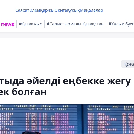
Саясат
Әлем
Қаржы
Оқиға
Құқық
Мақалалар
#Қазақмыс
#Салыстырмалы Қазақстан
#Халық бухг
Қоғ
тыда әйелді еңбекке жегу
ек болған