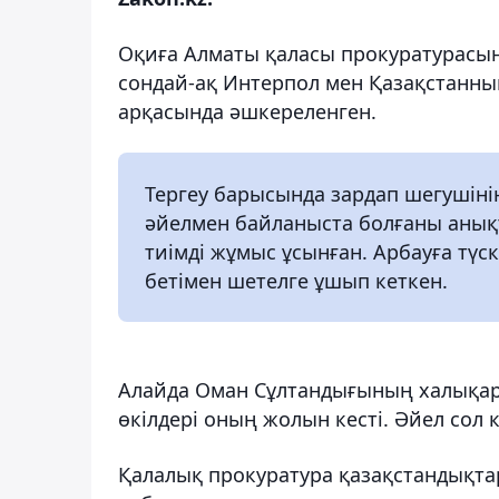
Оқиға Алматы қаласы прокуратурасыны
сондай-ақ Интерпол мен Қазақстанны
арқасында әшкереленген.
Тергеу барысында зардап шегушінің
әйелмен байланыста болғаны анықт
тиімді жұмыс ұсынған. Арбауға тү
бетімен шетелге ұшып кеткен.
Алайда Оман Сұлтандығының халықар
өкілдері оның жолын кесті. Әйел сол 
Қалалық прокуратура қазақстандықта