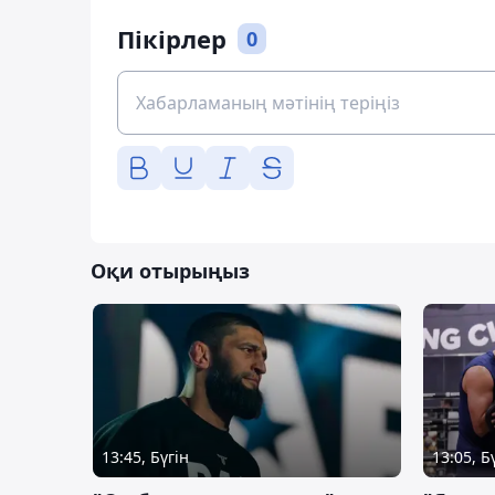
Пікірлер
0
Оқи отырыңыз
13:45, Бүгін
13:05, Б