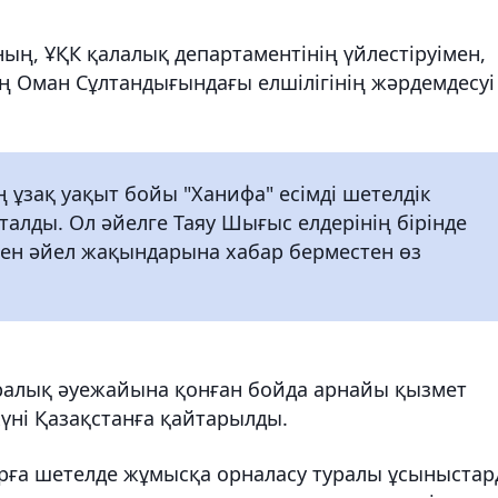
ң, ҰҚК қалалық департаментінің үйлестіруімен,
ң Оман Сұлтандығындағы елшілігінің жәрдемдесуі
 ұзақ уақыт бойы "Ханифа" есімді шетелдік
алды. Ол әйелге Таяу Шығыс елдерінің бірінде
скен әйел жақындарына хабар берместен өз
алық әуежайына қонған бойда арнайы қызмет
күні Қазақстанға қайтарылды.
рға шетелде жұмысқа орналасу туралы ұсыныста