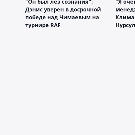
"Он был лез сознания":
"Я оче
Дэнис уверен в досрочной
менед
победе над Чимаевым на
Климас
турнире RAF
Нурсу