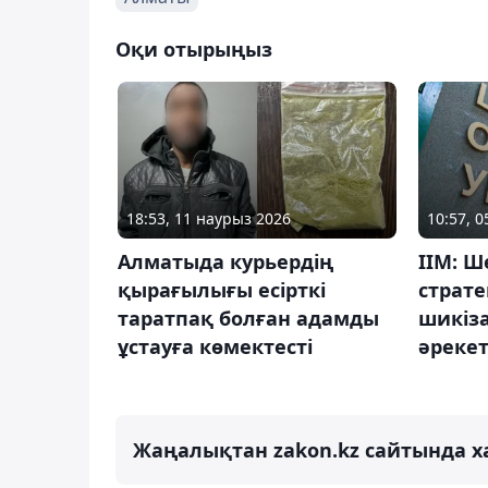
Оқи отырыңыз
18:53, 11 наурыз 2026
10:57, 
Алматыда курьердің
ІІМ: Ш
қырағылығы есірткі
страт
таратпақ болған адамды
шикіза
ұстауға көмектесті
әреке
Жаңалықтан zakon.kz сайтында х