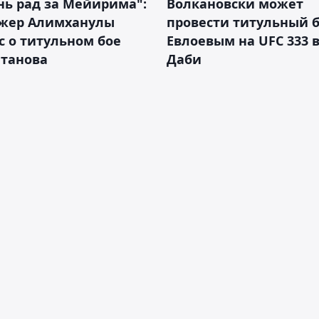
нь рад за Мейирима":
Волкановски может
жер Алимханулы
провести титульный б
 о титульном бое
Евлоевым на UFC 333 в
лтанова
Даби