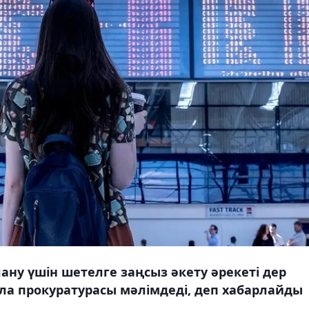
ну үшін шетелге заңсыз әкету әрекеті дер
ала прокуратурасы мәлімдеді, деп хабарлайды