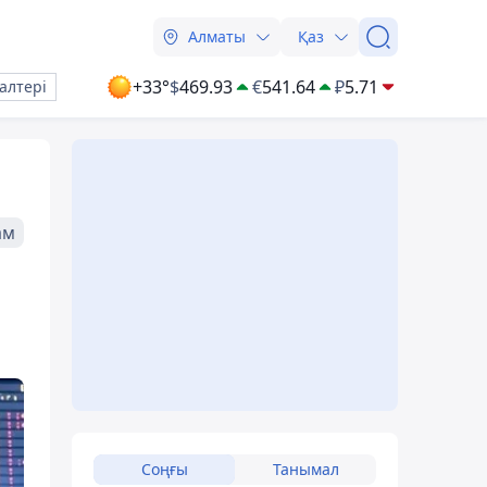
Алматы
Қаз
+33°
$
469.93
€
541.64
₽
5.71
алтері
ам
Соңғы
Танымал