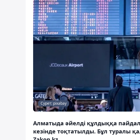
Сурет: pixabay
Алматыда әйелді құлдыққа пайдала
кезінде тоқтатылды. Бұл туралы қ
Zakon.kz.