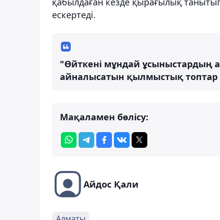
қабылдаған кезде қырағылық танытып
ескертеді.
"Өйткені мұндай ұсыныстардың 
айналысатын қылмыстық топтар тұ
Мақаламен бөлісу:
Айдос Қали
Алматы