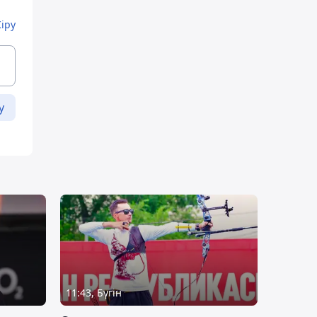
Кіру
у
11:43, Бүгін