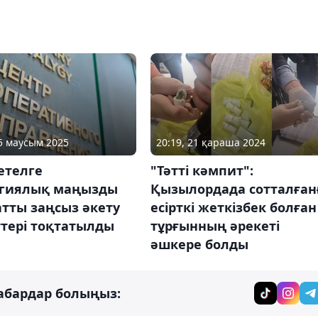
05 маусым 2025
20:19, 21 қараша 2024
етелге
"Тәтті кәмпит":
егиялық маңызды
Қызылордада сотталған
тты заңсыз әкету
есірткі жеткізбек болған
ттері тоқтатылды
тұрғынның әрекеті
әшкере болды
абардар болыңыз: