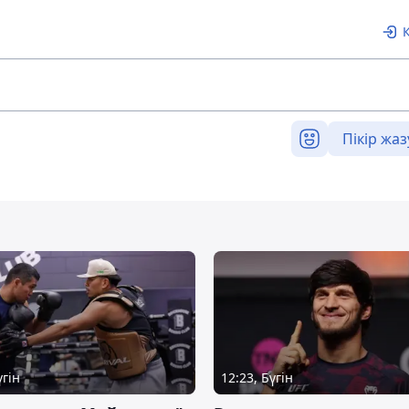
Пікір жаз
үгін
12:23, Бүгін