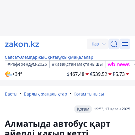
Қаз
Саясат
Әлем
Қаржы
Оқиға
Құқық
Мақалалар
#Референдум-2026
#Қазақстан мақтанышы
+34°
$
467.48
€
539.52
₽
5.73
Басты
Барлық жаңалықтар
Қоғам тынысы
Қоғам
19:53, 17 қазан 2025
Алматыда автобус қарт
әйелді қағып кетті