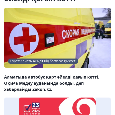
Сурет: Алматы әкімдігінің баспасөз қызметі
Алматыда автобус қарт әйелді қағып кетті.
Оқиға Медеу ауданында болды, деп
хабарлайды Zakon.kz.