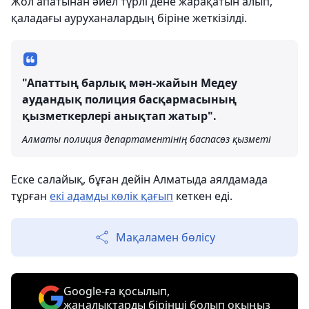
Жол апатынан әйел түрлі дене жарақатын алып,
қаладағы ауруханалардың біріне жеткізілді.
"Апаттың барлық мән-жайын Медеу
аудандық полиция басқармасының
қызметкерлері анықтап жатыр".
Алматы полиция департаментінің баспасөз қызметі
Еске салайық, бұған дейін Алматыда аялдамада
тұрған
екі адамды көлік қағып
кеткен еді.
Мақаламен бөлісу
Google-ға қосылып,
жаңалықтарды бірінші болып оқыңыз