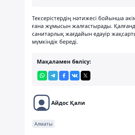
Тексерістердің нәтижесі бойынша әкім
ғана жұмысын жалғастырады. Қалған
санитарлық жағдайын едәуір жақсарт
мүмкіндік береді.
Мақаламен бөлісу:
Айдос Қали
Алматы