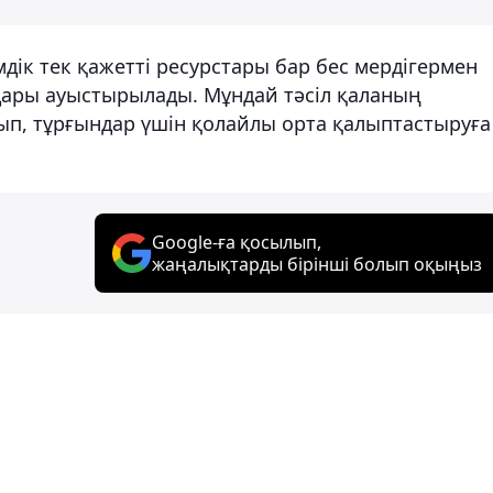
дік тек қажетті ресурстары бар бес мердігермен
дары ауыстырылады. Мұндай тәсіл қаланың
ып, тұрғындар үшін қолайлы орта қалыптастыруға
Google-ға қосылып,
жаңалықтарды бірінші болып оқыңыз