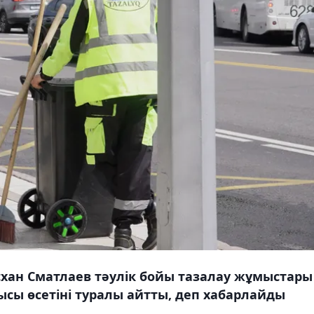
хан Сматлаев тәулік бойы тазалау жұмыстары
ы өсетіні туралы айтты, деп хабарлайды