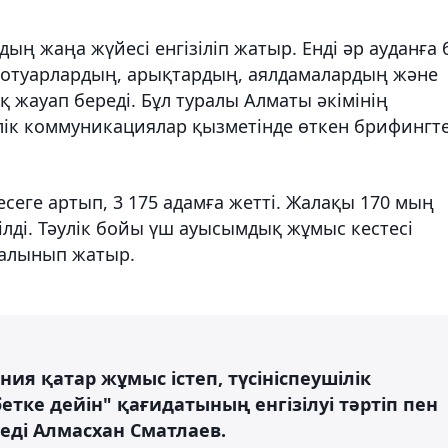
ң жаңа жүйесі енгізіліп жатыр. Енді әр ауданға 
 тротуарлардың, арықтардың, аялдамалардың және
жауап береді. Бұл туралы Алматы әкімінің
ік коммуникациялар қызметінде өткен брифингт
сеге артып, 3 175 адамға жетті. Жалақы 170 мың
ілді. Тәулік бойы үш ауысымдық жұмыс кестесі
а алынып жатыр.
ия қатар жұмыс істеп, түсініспеушілік
етке дейін" қағидатының енгізілуі тәртіп пен
деді Алмасхан Сматлаев.