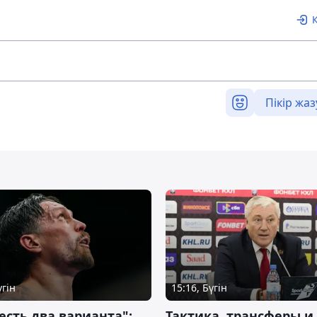
Пікір жаз
үгін
15:16, Бүгін
 есть два варианта":
Тактика, трансферы и