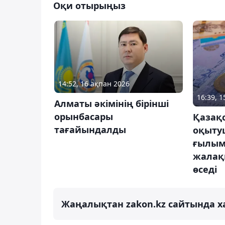
Оқи отырыңыз
14:52, 16 ақпан 2026
16:39, 
Алматы әкімінің бірінші
орынбасары
Қазақ
тағайындалды
оқыту
ғылым
жалақ
өседі
Жаңалықтан zakon.kz сайтында х