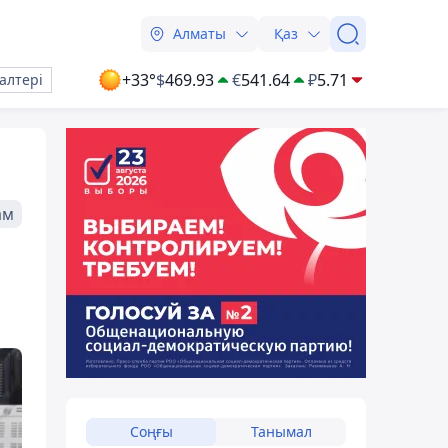
Алматы
Қаз
+33°
$
469.93
€
541.64
₽
5.71
алтері
ам
Соңғы
Танымал