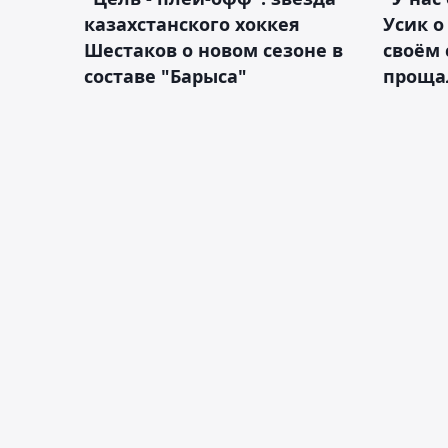
казахстанского хоккея
Усик 
Шестаков о новом сезоне в
своём 
составе "Барыса"
проща