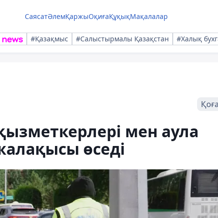
Саясат
Әлем
Қаржы
Оқиға
Құқық
Мақалалар
#Қазақмыс
#Салыстырмалы Қазақстан
#Халық бухг
Қоғ
қызметкерлері мен аула
алақысы өседі