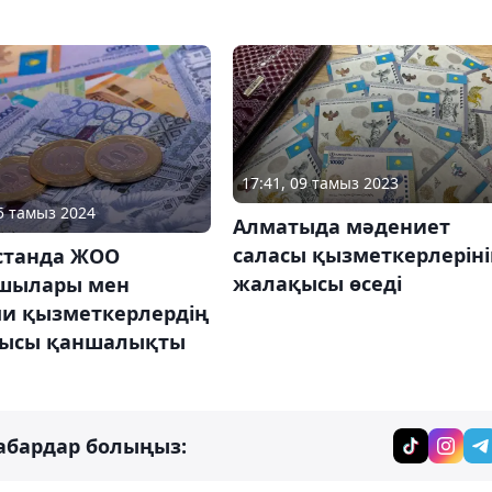
17:41, 09 тамыз 2023
15 тамыз 2024
Алматыда мәдениет
саласы қызметкерлерін
станда ЖОО
жалақысы өседі
шылары мен
и қызметкерлердің
ысы қаншалықты
абардар болыңыз: