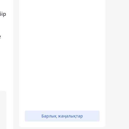
бір
е
Барлық жаңалықтар