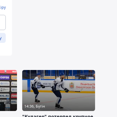
Кіру
у
14:36, Бүгін
"Кулагер" потерпел крупное