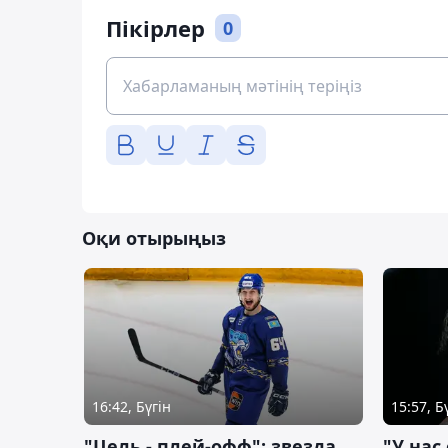
Пікірлер
0
Оқи отырыңыз
16:42, Бүгін
15:57, Б
"Цель - плей-офф": звезда
"У нас