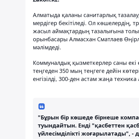
Алматыда қаланы санитарлық тазалауды
мердігер бекітіледі. Ол көшелердің,
жасыл аймақтардың тазалығына толық 
орынбасары Алмасхан Сматлаев Өңірл
мәлімдеді.
Коммуналдық қызметкерлер саны екі е
теңгеден 350 мың теңгеге дейін көтер
енгізілді, 300-ден астам жаңа техник
"Бұрын бір көшеде бірнеше компан
туындайтын. Енді "қасбеттен қасб
үйлесімділікті жоғарылатады", - 