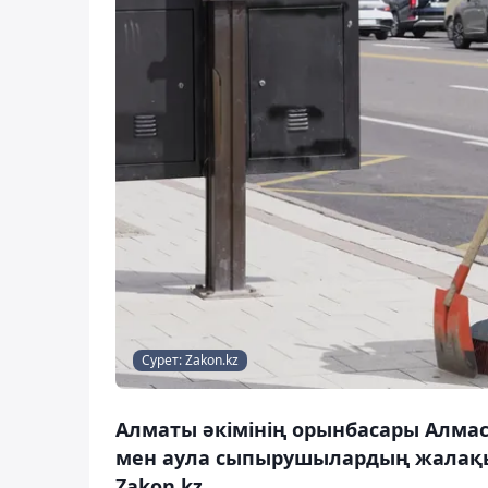
Сурет: Zakon.kz
Алматы әкімінің орынбасары Алмас
мен аула сыпырушылардың жалақыс
Zakon.kz.