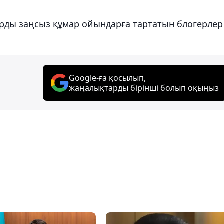
арды заңсыз құмар ойындарға тартатын блогерлер
Google-ға қосылып,
жаңалықтарды бірінші болып оқыңыз