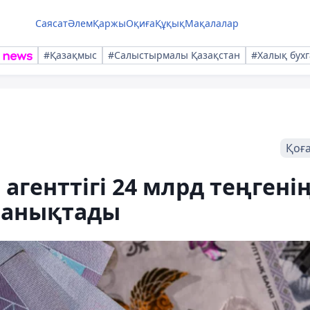
Саясат
Әлем
Қаржы
Оқиға
Құқық
Мақалалар
#Қазақмыс
#Салыстырмалы Қазақстан
#Халық бухг
Қоғ
агенттігі 24 млрд теңгені
 анықтады