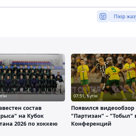
Пікір жаз
үгін
07:51, Бүгін
звестен состав
Появился видеообзор
рыса" на Кубок
"Партизан" – "Тобыл" 
тана 2026 по хоккею
Конференций