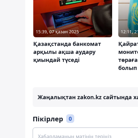
15:39, 07 қазан 2025
12:11, 
Қазақстанда банкомат
Қайра
арқылы ақша аудару
монито
қиындай түседі
төрағ
болып
Жаңалықтан zakon.kz сайтында х
Пікірлер
0