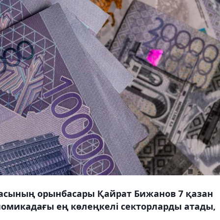
ғасының орынбасары Қайрат Бижанов 7 қазан
номикадағы ең көлеңкелі секторларды атады,