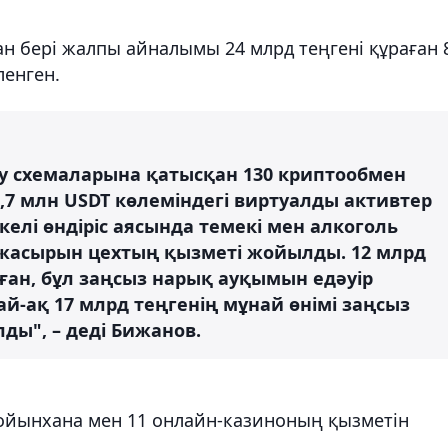
 бері жалпы айналымы 24 млрд теңгені құраған 
енген.
у схемаларына қатысқан 130 криптообмен
6,7 млн USDT көлеміндегі виртуалды активтер
келі өндіріс аясында темекі мен алкоголь
 жасырын цехтың қызметі жойылды. 12 млрд
ған, бұл заңсыз нарық ауқымын едәуір
ай-ақ 17 млрд теңгенің мұнай өнімі заңсыз
ды", – деді Бижанов.
 ойынхана мен 11 онлайн-казиноның қызметін