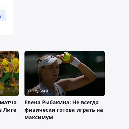
у
07:16, Бүгін
 матча
Елена Рыбакина: Не всегда
в Лиге
физически готова играть на
максимум