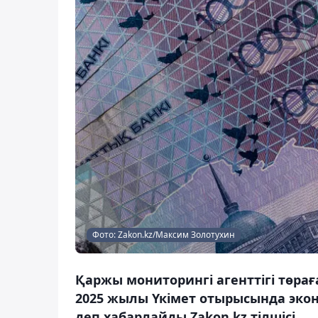
Фото: Zakon.kz/Максим Золотухин
Қаржы мониторингі агенттігі төра
2025 жылы Үкімет отырысында эко
деп хабарлайды Zakon.kz тілшісі.