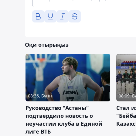
Оқи отырыңыз
08:36, Бүгін
08:09, Б
Руководство "Астаны"
Стал и
подтвердило новость о
"Бейба
неучастии клуба в Единой
Казахс
лиге ВТБ