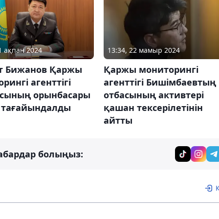
21 ақпан 2024
13:34, 22 мамыр 2024
т Бижанов Қаржы
Қаржы мониторингі
рингі агенттігі
агенттігі Бишімбаевтың
асының орынбасары
отбасының активтері
 тағайындалды
қашан тексерілетінін
айтты
абардар болыңыз: