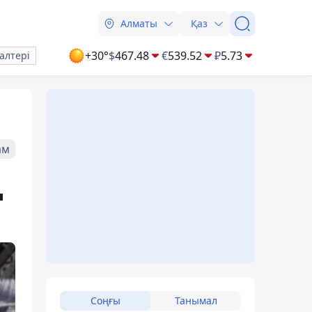
Алматы
Қаз
+30°
$
467.48
€
539.52
₽
5.73
алтері
ам
ң
Соңғы
Танымал