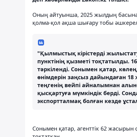
Оның айтуынша, 2025 жылдың басынан
қолма-қол ақша шығару тобы әшкерел
"Қылмыстық кірістерді жылыстат
пунктінің қызметі тоқтатылды. 1
тәркіленді. Сонымен қатар, көлең
өнімдерін заңсыз дайындаған 18
теңгенің вейпі айналымнан алын
қысқартуға мүмкіндік берді. Сонд
экспортталмақ болған кезде ұстал
Сонымен қатар, агенттік 62 жасырын
тоқтатқан.