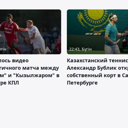
үгін
22:43, Бүгін
лось видео
Казахстанский теннис
тичного матча между
Александр Бублик от
ем" и "Кызылжаром" в
собственный корт в Са
уре КПЛ
Петербурге