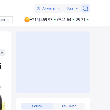
Алматы
Қаз
+21°
$
469.93
€
541.64
₽
5.71
алтері
ам
і
Соңғы
Танымал