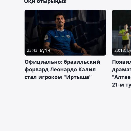
Оқи отырыңыз
23:43, Бүгін
23:18, Б
Официально: бразильский
Появи
форвард Леонардо Калил
драма
стал игроком "Иртыша"
"Алта
21-м т