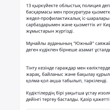
13 қыркүйекте облыстық полиция деп
басқармасы мен прокуратура қызметке
жедел-профилактикалық іс-шаралары 
сарбаздарымен және қызметтік ит Кир
жұмыстарын жүргізді.
Мұнайлы ауданының "Южный" саяжай се
деген күдікпен бірнеше азамат ұсталд
Тінту кезінде гараждар мен көліктерд
жарақ, байланыс және бақылау құрыл
қолма-қол ақша табылып, тәркіленді.
Күдіктілердің бірі уақытша ұстау из
дейінгі тергеу басталды. Қазір қажетт