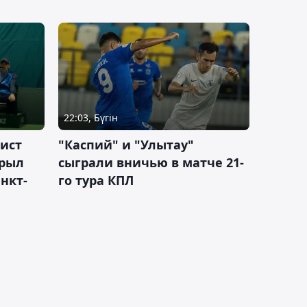
22:03, Бүгін
ист
"Каспий" и "Улытау"
крыл
сыграли вничью в матче 21-
нкт-
го тура КПЛ