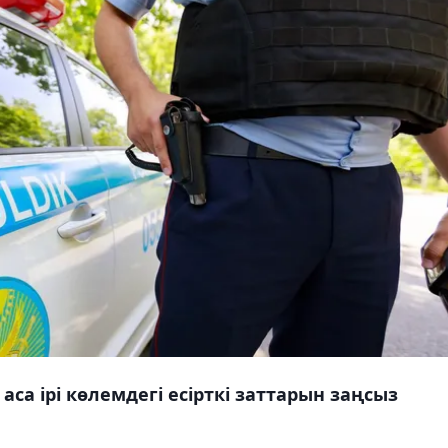
а ірі көлемдегі есірткі заттарын заңсыз