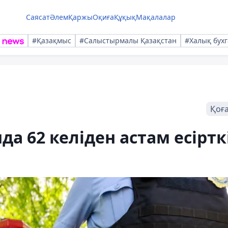
Саясат
Әлем
Қаржы
Оқиға
Құқық
Мақалалар
#Қазақмыс
#Салыстырмалы Қазақстан
#Халық бухг
Қоғ
а 62 келіден астам есіртк