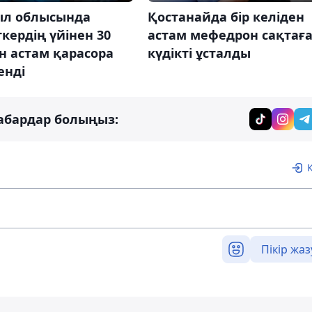
л облысында
Қостанайда бір келіден
кердің үйінен 30
астам мефедрон сақтағ
н астам қарасора
күдікті ұсталды
енді
абардар болыңыз:
Пікір жаз