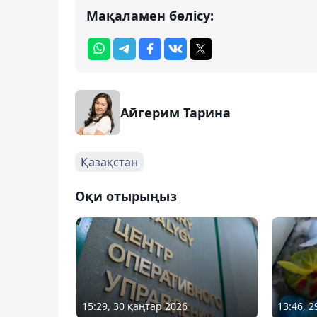
Мақаламен бөлісу:
Айгерим Тарина
Қазақстан
Оқи отырыңыз
15:29, 30 қаңтар 2026
13:46, 