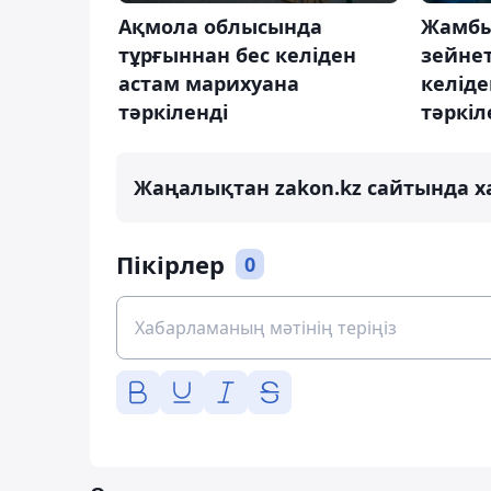
Ақмола облысында
Жамбы
тұрғыннан бес келіден
зейнет
астам марихуана
келіде
тәркіленді
тәркіл
Жаңалықтан zakon.kz сайтында х
Пікірлер
0