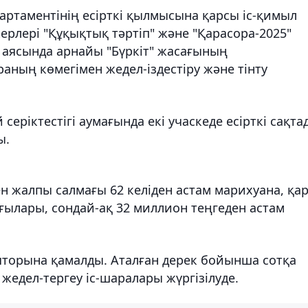
артаментінің есірткі қылмысына қарсы іс-қимыл
рлері "Құқықтық тәртіп" және "Қарасора-2025"
аясында арнайы "Бүркіт" жасағының
аның көмегімен жедел-іздестіру және тінту
ріктестігі аумағында екі учаскеде есірткі сақта
ы.
ен жалпы салмағы 62 келіден астам марихуана, қар
ғылары, сондай-ақ 32 миллион теңгеден астам
оляторына қамалды. Аталған дерек бойынша сотқа
і жедел-тергеу іс-шаралары жүргізілуде.