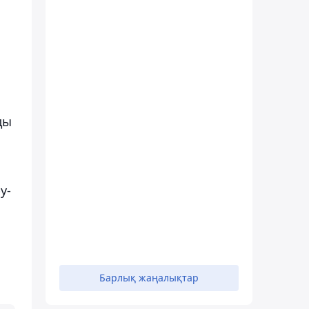
ды
у-
Барлық жаңалықтар