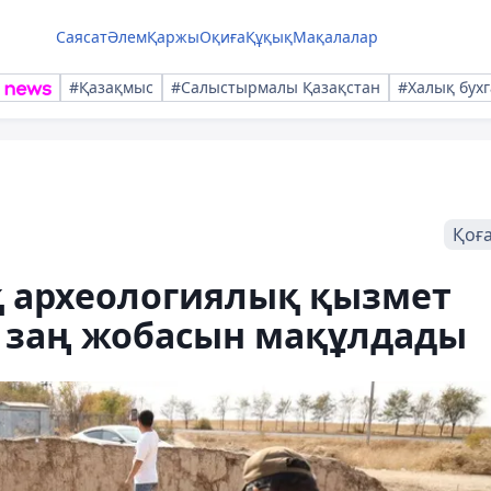
Саясат
Әлем
Қаржы
Оқиға
Құқық
Мақалалар
#Қазақмыс
#Салыстырмалы Қазақстан
#Халық бухг
Қоғ
қ археологиялық қызмет
с заң жобасын мақұлдады