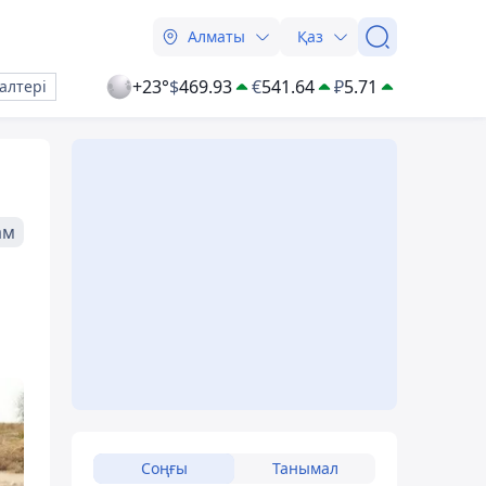
Алматы
Қаз
+23°
$
469.93
€
541.64
₽
5.71
алтері
ам
Соңғы
Танымал