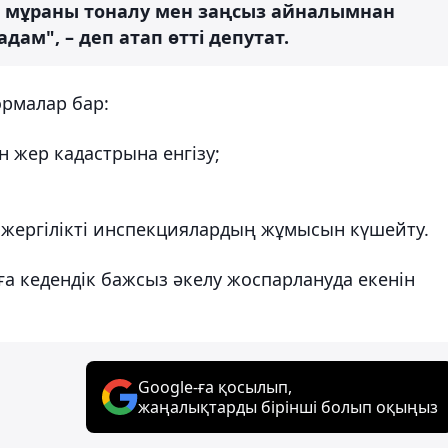
хи мұраны тоналу мен заңсыз айналымнан
ам", – деп атап өтті депутат.
рмалар бар:
 жер кадастрына енгізу;
жергілікті инспекциялардың жұмысын күшейту.
ға кедендік бажсыз әкелу жоспарлануда екенін
Google-ға қосылып,
жаңалықтарды бірінші болып оқыңыз