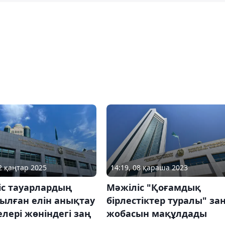
22 қаңтар 2025
14:19, 08 қараша 2023
іс тауарлардың
Мәжіліс "Қоғамдық
ылған елін анықтау
бірлестіктер туралы" за
лері жөніндегі заң
жобасын мақұлдады