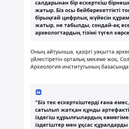
салдарынан бір ескерткіш бірнеш
жатыр. Біз осы бейберекеттікті
бірыңғай цифрлық жүйесін құрамы
жатыр, не табылды, сондай-ақ ес
археологтардың тізімі түгел көрсе
Оның айтуынша, қазіргі уақытта архе
үйлестіретін орталық мекеме жоқ. Со
Археология институтының базасында 
"Біз тек ескерткіштерді ғана емес
сатылып жатқан құнды артефакті
іздегіш құрылғылардың көмегіме
іздегіштер мен ұқсас құралдард