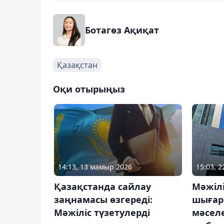
Ботагөз Ақиқат
Қазақстан
Оқи отырыңыз
14:13, 13 мамыр 2026
15:03, 
Қазақстанда сайлау
Мәжіл
заңнамасы өзгереді:
шығар
Мәжіліс түзетулерді
мәселе