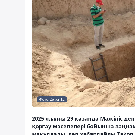
Фото: Zakon.kz
2025 жылғы 29 қазанда Мәжіліс де
қорғау мәселелері бойынша заңнама
мақұлдады, деп хабарлайды Zakon.k