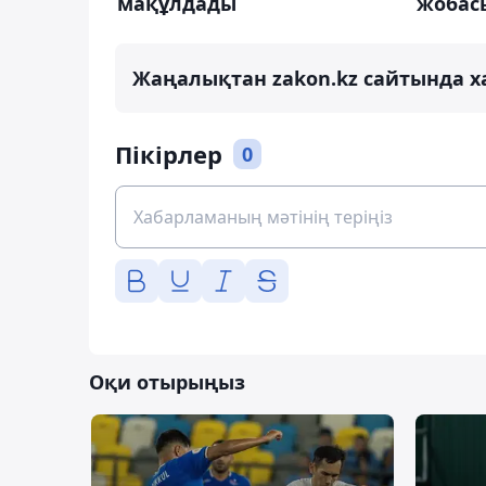
мақұлдады
жобас
Жаңалықтан zakon.kz сайтында х
Пікірлер
0
Оқи отырыңыз