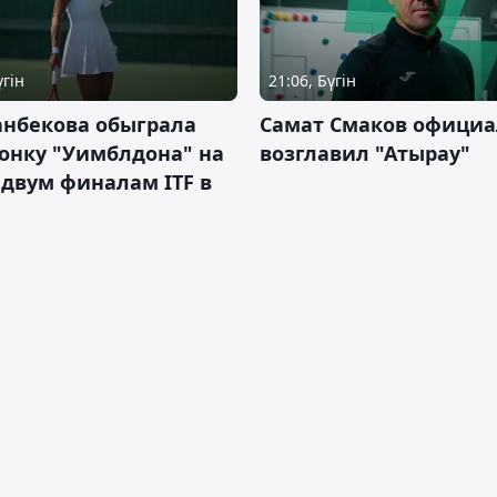
үгін
21:06, Бүгін
анбекова обыграла
Самат Смаков официа
онку "Уимблдона" на
возглавил "Атырау"
 двум финалам ITF в