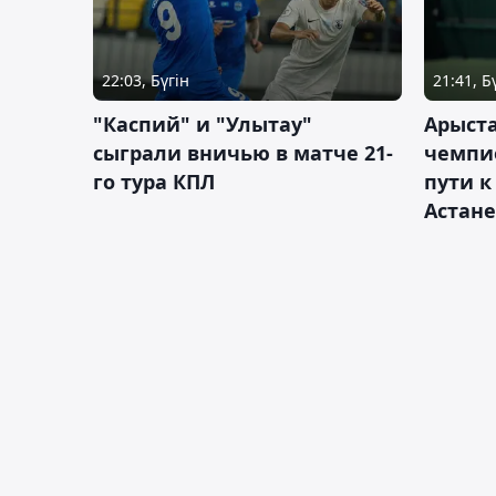
22:03, Бүгін
21:41, Б
"Каспий" и "Улытау"
Арыст
сыграли вничью в матче 21-
чемпи
го тура КПЛ
пути к
Астане