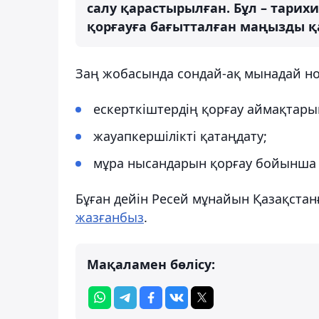
салу қарастырылған. Бұл – тари
қорғауға бағытталған маңызды қад
Заң жобасында сондай-ақ мынадай но
ескерткіштердің қорғау аймақтарын
жауапкершілікті қатаңдату;
мұра нысандарын қорғау бойынша 
Бұған дейін Ресей мұнайын Қазақстан
жазғанбыз
.
Мақаламен бөлісу: