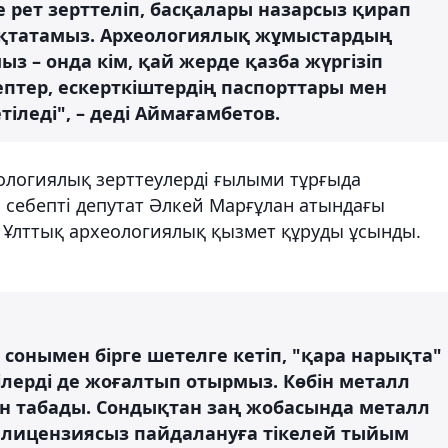
е рет зерттеліп, басқалары назарсыз қирап
 тоқтатамыз. Археологиялық жұмыстардың
з – онда кім, қай жерде қазба жүргізіп
ептер, ескерткіштердің паспорттары мен
тіледі", – деді Аймағамбетов.
ологиялық зерттеулерді ғылыми тұрғыда
л себепті депутат Әлкей Марғұлан атындағы
Ұлттық археологиялық қызмет құруды ұсынды.
, сонымен бірге шетелге кетіп, "қара нарықта"
лерді де жоғалтып отырмыз. Көбін металл
н табады. Сондықтан заң жобасында металл
ы лицензиясыз пайдалануға тікелей тыйым