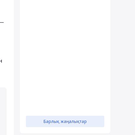
 —
н
Барлық жаңалықтар