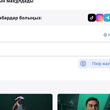
ын мақұлдады
абардар болыңыз:
Пікір жаз