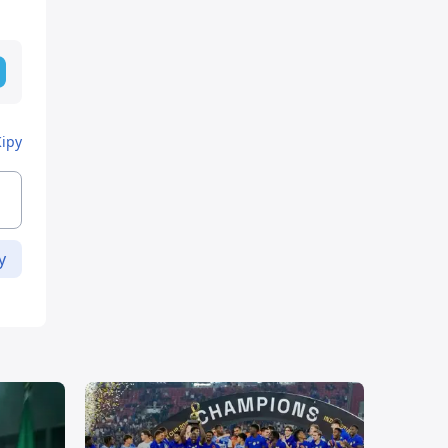
Кіру
у