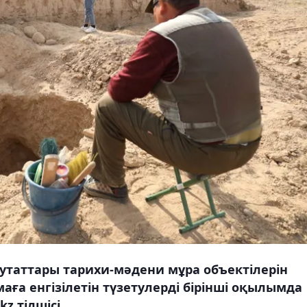
путаттары тарихи-мәдени мұра объектілерін
ға енгізілетін түзетулерді бірінші оқылымда
z тілшісі.