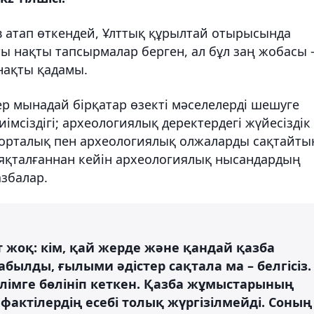
в атап өткендей, Ұлттық құрылтай отырысында
ы нақты тапсырмалар берген, ал бұл заң жобасы
нақты қадамы.
р мынадай бірқатар өзекті мәселелерді шешуге
імсіздігі; археологиялық деректердегі жүйесіздік
 орталық пен археологиялық олжаларды сақтайты
яқталғаннан кейін археологиялық нысандардың
збалар.
 жоқ: кім, қай жерде және қандай қазба
былды, ғылыми әдістер сақтала ма – белгісіз.
ізілімге бөлініп кеткен. Қазба жұмыстарының
фактілердің есебі толық жүргізілмейді. Соның