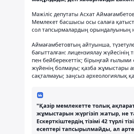
Мәжіліс депутаты Асхат Аймағамбето
Мемлекет басшысы осы салаға қатыст
сол тапсырмалардың орындалуының 
Аймағамбетовтың айтуынша, түзетуле
бағытталған: лицензиялау жүйесінің ти
пен бейберекеттік; бірыңғай ғылыми
жүйенің болмауы; қазба жұмыстары а
сақталмауы; заңсыз археологиялық қа
"Қазір мемлекетте толық ақпарат
жұмыстарын жүргізіп жатыр, не та
Ескерткіштердің тізімі 42 түрлі т
есептері тапсырылмайды, ал арте