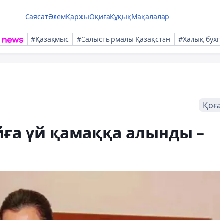
Саясат
Әлем
Қаржы
Оқиға
Құқық
Мақалалар
#Қазақмыс
#Салыстырмалы Қазақстан
#Халық бухг
Қоғ
айға үй қамаққа алынды –