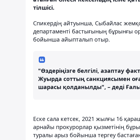
тілшісі.
Спикердің айтуынша, Сыбайлас жемқ
департаменті бастығының бұрынғы ор
бойынша айыпталып отыр.
"Өздеріңізге белгілі, азаптау фак
Жуырда соттың санкциясымен оған
шарасы қолданылды", – деді Ғал
Еске сала кетсек, 2021 жылғы 16 қара
арнайы прокурорлар қызметінің бұры
туралы арыз бойынша тергеу бастаған