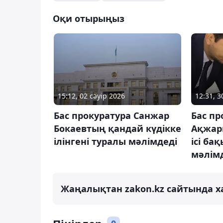
Оқи отырыңыз
15:12, 02 сәуір 2026
12:31, 3
Бас прокуратура Санжар
Бас пр
Бокаевтың қандай күдікке
Ақжар
ілінгені туралы мәлімдеді
ісі ба
мәлім
Жаңалықтан zakon.kz сайтында х