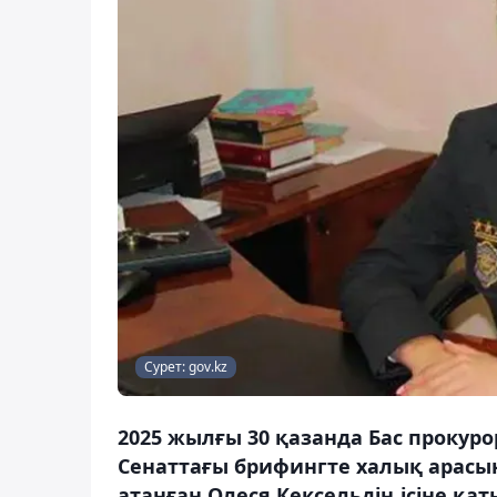
Сурет: gov.kz
2025 жылғы 30 қазанда Бас проку
Сенаттағы брифингте халық арасы
атанған Олеся Кексельдің ісіне қат