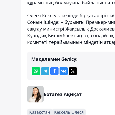
құрамының болмауына байланысты то
Олеся Кексель кезінде бірқатар ірі с
Соның ішінде: – бұрынғы Премьер-мин
сақтау министрі Жақсылық Досқалиевт
Қуандық Бишімбаевтың ісі, сондай-ақ
комитеті төрайымының міндетін атқар
Мақаламен бөлісу:
Ботагөз Ақиқат
Қазақстан
Кексель Олеся