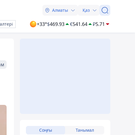
Алматы
Қаз
+33°
$
469.93
€
541.64
₽
5.71
алтері
ам
Соңғы
Танымал