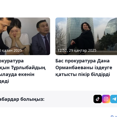
0 қазан 2025
12:52, 29 қаңтар 2025
окуратура
Бас прокуратура Дана
қын Тұрлыбайдың
Орманбаеваны іздеуге
қылауда екенін
қатысты пікір білдірді
деді
абардар болыңыз: