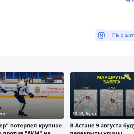
Пікір жаз
үгін
13:59, Бүгін
ер" потерпел крупное
В Астане 9 августа буд
 против "АКМ" на
перекрыты улицы