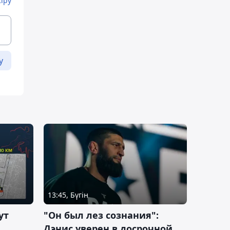
Кіру
у
13:45, Бүгін
ут
"Он был лез сознания":
Дэнис уверен в досрочной