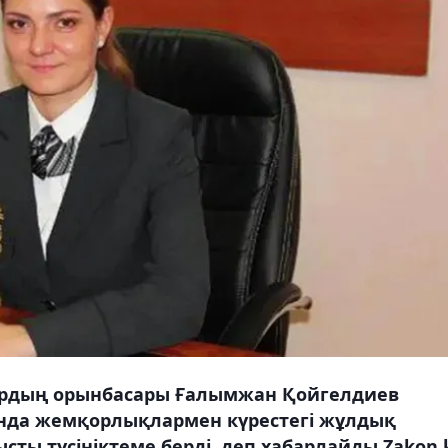
рордың орынбасары Ғалымжан Қойгелдиев
нда жемқорлықлармен күрестегі жұлдық
ысты түсініктеме берді, деп хабарлайды Zakon.