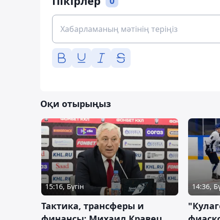
Пікірлер
0
Оқи отырыңыз
15:16, Бүгін
14:36, Б
Тактика, трансферы и
"Кулаг
финансы: Михаил Кравец
фиаско