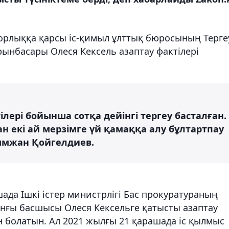
орлыққа қарсы іс-қимыл ұлттық бюросының Терге
ынбасары Олеся Кексель азаптау фактілері
тілері бойынша сотқа дейінгі тергеу басталған.
 екі ай мерзімге үй қамаққа алу бұлтартпау
ымжан Қойгелдиев.
шада Ішкі істер министрлігі Бас прокуратураның
нғы басшысы Олеся Кексельге қатысты азаптау
 болатын. Ал 2021 жылғы 21 қарашада іс қылмыс