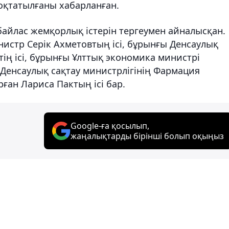
қтатылғаны хабарланған.
ыбайлас жемқорлық істерін тергеумен айналысқан.
истр Серік Ахметовтың ісі, бұрынғы Денсаулық
ің ісі, бұрынғы Ұлттық экономика министрі
 Денсаулық сақтау министрлігінің Фармация
ған Лариса Пактың ісі бар.
Google-ға қосылып,
жаңалықтарды бірінші болып оқыңыз