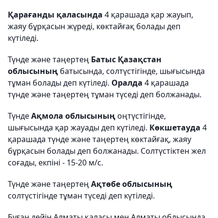
Қарағанды қаласында
4 қарашада қар жауып,
жаяу бұрқасын жүреді, көктайғақ болады деп
күтіледі.
Түнде және таңертең
Батыс Қазақстан
облысының
батысында, солтүстігінде, шығысында
тұман болады деп күтіледі.
Оралда
4 қарашада
түнде және таңертең тұман түседі деп болжанады.
Түнде
Ақмола облысының
оңтүстігінде,
шығысында қар жауады деп күтіледі.
Көкшетауда
4
қарашада түнде және таңертең көктайғақ, жаяу
бұрқасын болады деп болжанады. Солтүстіктен жел
соғады, екпіні - 15-20 м/с.
Түнде және таңертең
Ақтөбе облысының
солтүстігінде тұман түседі деп күтіледі.
Бұған дейін Алматы қаласы мен Алматы облысында