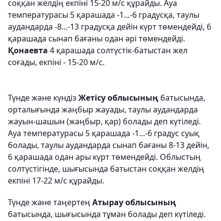
соққан желдің екпіні 15-20 м/с құрайды. Ауа
температурасы 5 қарашада -1...-6 градусқа, таулы
аудандарда -8...-13 градусқа дейін күрт төмендейді, 6
қарашада сынап бағаны одан әрі төмендейді.
Қонаевта
4 қарашада солтүстік-батыстан жел
соғады, екпіні - 15-20 м/с.
Түнде
және күндіз
Жетісу облысының
батысында,
орталығында жаңбыр жауады, таулы аудандарда
жауын-шашын (жаңбыр, қар) болады деп күтіледі.
Ауа температурасы 5 қарашада -1...-6 градус суық
болады, таулы аудандарда сынап бағаны 8-13 дейін,
6 қарашада одан ары күрт төмендейді. Облыстың
солтүстігінде, шығысында батыстан соққан желдің
екпіні 17-22 м/с құрайды.
Түнде және таңертең
Атырау облысының
батысында, шығысында тұман болады деп күтіледі.