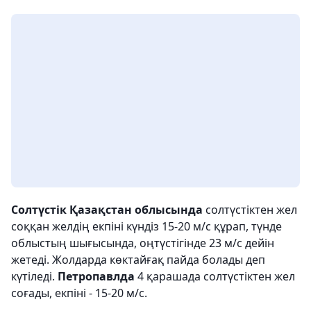
Солтүстік Қазақстан облысында
солтүстіктен жел
соққан желдің екпіні күндіз 15-20 м/с құрап, түнде
облыстың шығысында, оңтүстігінде 23 м/с дейін
жетеді. Жолдарда көктайғақ пайда болады деп
күтіледі.
Петропавлда
4 қарашада солтүстіктен жел
соғады, екпіні - 15-20 м/с.