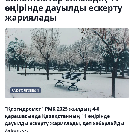
өңірінде дауылды ескерту
жариялады
Сурет: unsplash
"Қазгидромет" РМК 2025 жылдың 4-6
қарашасында Қазақстанның 11 өңірінде
дауылды ескерту жариялады, деп хабарлайды
Zakon.kz.