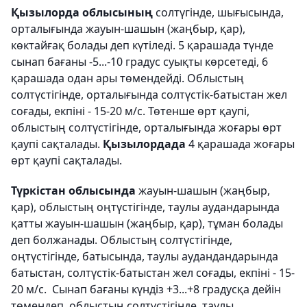
Қызылорда облысының
солтүгінде, шығысында,
орталығында жауын-шашын (жаңбыр, қар),
көктайғақ болады деп күтіледі. 5 қарашада түнде
сынап бағаны -5...-10 градус суықты көрсетеді, 6
қарашада одан ары төмендейді. Облыстың
солтүстігінде, орталығында солтүстік-батыстан жел
соғады, екпіні - 15-20 м/с. Төтенше өрт қаупі,
облыстың солтүстігінде, орталығында жоғары өрт
қаупі сақталады.
Қызылордада
4 қарашада жоғары
өрт қаупі сақталады.
Түркістан облысында
жауын-шашын (жаңбыр,
қар), облыстың оңтүстігінде, таулы аудандарында
қатты жауын-шашын (жаңбыр, қар), тұман болады
деп болжанады. Облыстың солтүстігінде,
оңтүстігінде, батысында, таулы аудандандарында
батыстан, солтүстік-батыстан жел соғады, екпіні - 15-
20 м/с. Сынап бағаны күндіз +3...+8 градусқа дейін
төмендеп, облыстың солтүстігінде, таулы