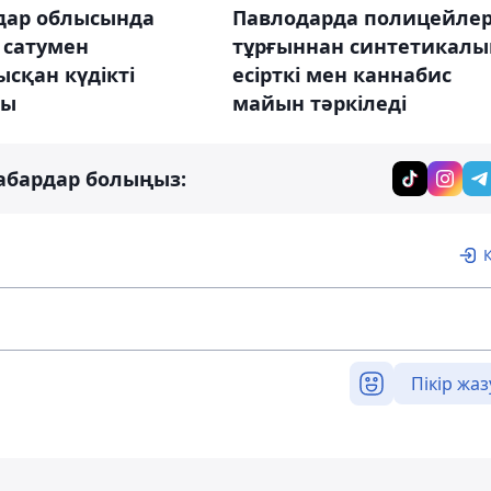
дар облысында
Павлодарда полицейле
і сатумен
тұрғыннан синтетикалы
сқан күдікті
есірткі мен каннабис
ды
майын тәркіледі
абардар болыңыз:
Пікір жаз