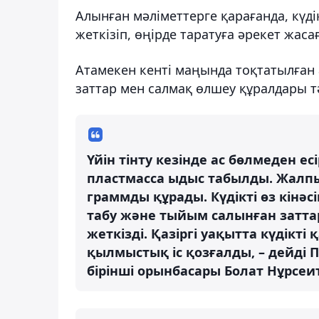
Алынған мәліметтерге қарағанда, күді
жеткізіп, өңірде таратуға әрекет жаса
Атамекен кенті маңында тоқтатылған а
заттар мен салмақ өлшеу құралдары тә
Үйін тінту кезінде ас бөлмеден е
пластмасса ыдыс табылды. Жалпы 
граммды құрады. Күдікті өз кінә
табу және тыйым салынған затт
жеткізді. Қазіргі уақытта күдікт
қылмыстық іс қозғалды, – дейді
бірінші орынбасары Болат Нұрсеи