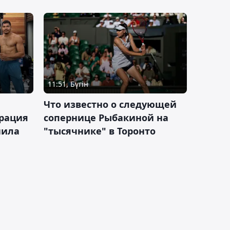
11:51, Бүгін
Что известно о следующей
ерация
сопернице Рыбакиной на
нила
"тысячнике" в Торонто