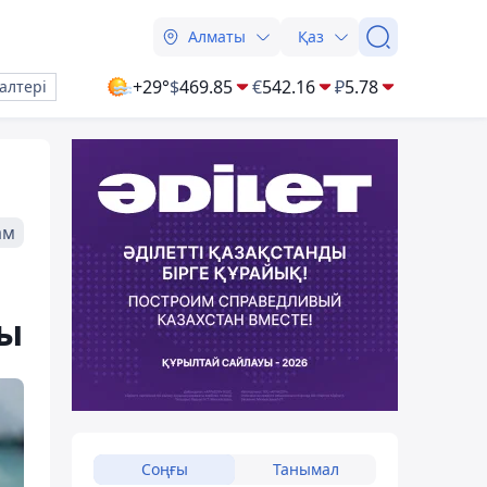
Алматы
Қаз
+29°
$
469.85
€
542.16
₽
5.78
алтері
ам
ды
Соңғы
Танымал