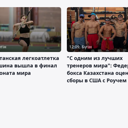
үгін
12:09, Бүгін
танская легкоатлетка
"С одним из лучших
шина вышла в финал
тренеров мира": Фед
оната мира
бокса Казахстана оце
сборы в США с Роучем