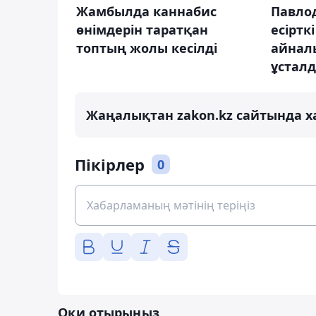
Жамбылда каннабис
Павло
өнімдерін таратқан
есіртк
топтың жолы кесілді
айналы
ұстал
Жаңалықтан zakon.kz сайтында х
Пікірлер
0
Оқи отырыңыз