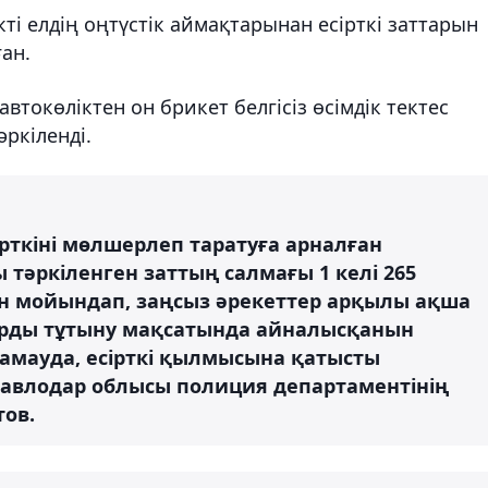
кті елдің оңтүстік аймақтарынан есірткі заттарын
ған.
втокөліктен он брикет белгісіз өсімдік тектес
ркіленді.
сірткіні мөлшерлеп таратуға арналған
тәркіленген заттың салмағы 1 келі 265
сін мойындап, заңсыз әрекеттер арқылы ақша
арды тұтыну мақсатында айналысқанын
і қамауда, есірткі қылмысына қатысты
 Павлодар облысы полиция департаментінің
тов.