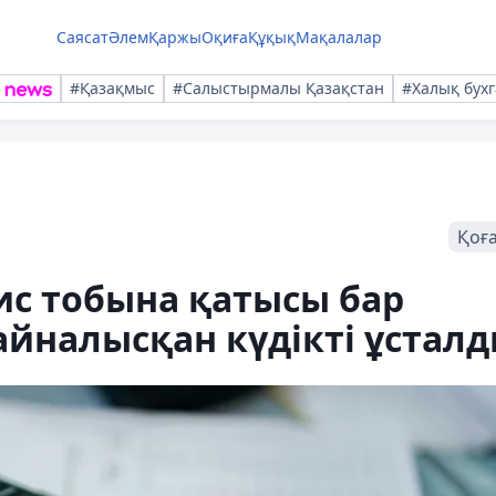
Саясат
Әлем
Қаржы
Оқиға
Құқық
Мақалалар
#Қазақмыс
#Салыстырмалы Қазақстан
#Халық бухг
Қоғ
ис тобына қатысы бар
 айналысқан күдікті ұстал