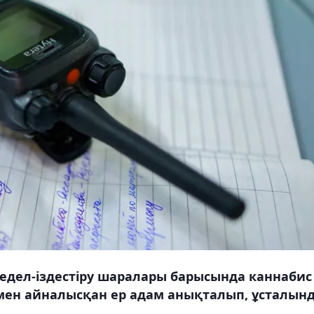
едел-іздестіру шаралары барысында каннабис
ымен айналысқан ер адам анықталып, ұсталын