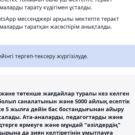
аларды тарату күдігімен ұсталды.
tsApp мессенджері арқылы мектепте теракт
маларды таратқан жасөспірім анықталды.
інгі тергеп-тексеру жүргізілуде.
g" және төтенше жағдайлар туралы кез келген
олып саналатынын және 5000 айлық есептік
се 5 жылға дейін бас бостандығынан айыру
алады. Ата-аналарды, педагогтарды және
дтерге ермеуге және мұндай "әзілдердің"
дырына да зиян келтіретінін ұмытпауға