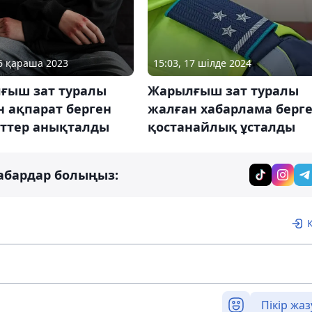
16 қараша 2023
15:03, 17 шілде 2024
ғыш зат туралы
Жарылғыш зат туралы
 ақпарат берген
жалған хабарлама берг
нттер анықталды
қостанайлық ұсталды
абардар болыңыз:
Пікір жаз