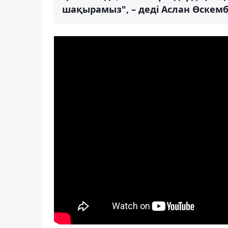
шақырамыз", – деді Аслан Өскемб