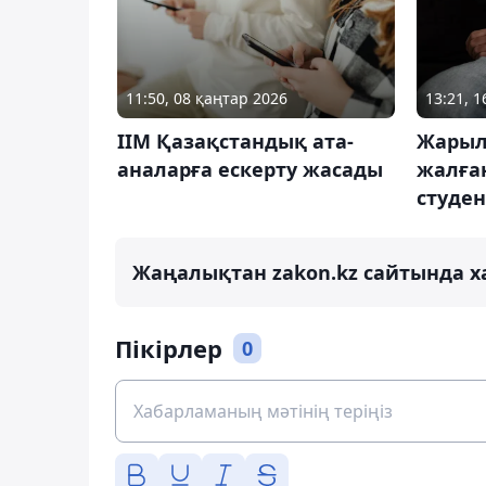
11:50, 08 қаңтар 2026
13:21, 
ІІМ Қазақстандық ата-
Жарыл
аналарға ескерту жасады
жалған
студе
Жаңалықтан zakon.kz сайтында х
Пікірлер
0