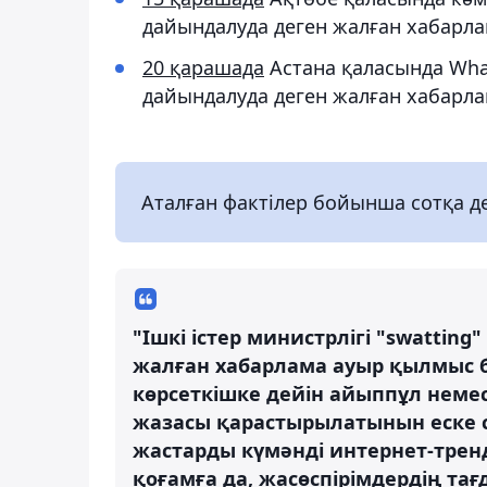
дайындалуда деген жалған хабарлам
20 қарашада
Астана қаласында Wha
дайындалуда деген жалған хабарла
Аталған фактілер бойынша сотқа дей
"Ішкі істер министрлігі "swattin
жалған хабарлама ауыр қылмыс б
көрсеткішке дейін айыппұл неме
жазасы қарастырылатынын еске с
жастарды күмәнді интернет-трен
қоғамға да, жасөспірімдердің тағ