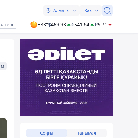
Алматы
Қаз
+33°
$
469.93
€
541.64
₽
5.71
алтері
ам
Соңғы
Танымал