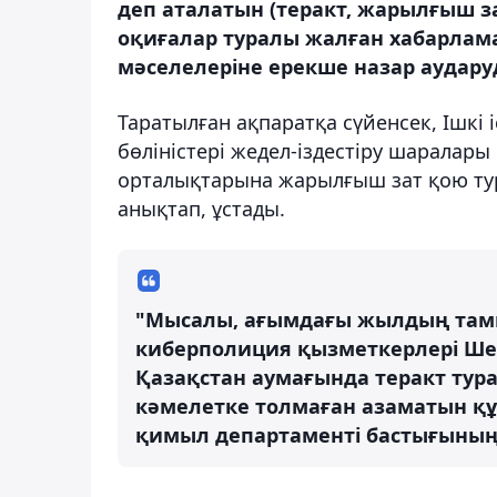
деп аталатын (теракт, жарылғыш з
оқиғалар туралы жалған хабарлам
мәселелеріне ерекше назар аударуд
Таратылған ақпаратқа сүйенсек, Ішкі
бөліністері жедел-іздестіру шаралар
орталықтарына жарылғыш зат қою ту
анықтап, ұстады.
"Мысалы, ағымдағы жылдың тамы
киберполиция қызметкерлері Шеш
Қазақстан аумағында теракт тур
кәмелетке толмаған азаматын құр
қимыл департаменті бастығының