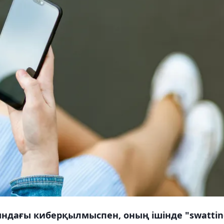
сындағы киберқылмыспен, оның ішінде "swattin