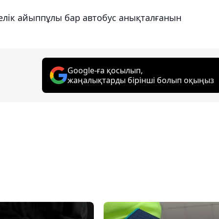
елік айыппұлы бар автобус анықталғанын
Google-ға қосылып,
жаңалықтарды бірінші болып оқыңыз