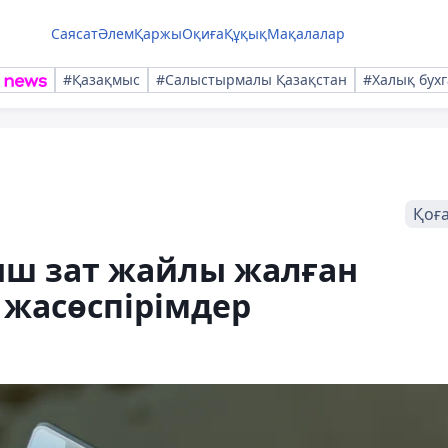
Саясат
Әлем
Қаржы
Оқиға
Құқық
Мақалалар
#Қазақмыс
#Салыстырмалы Қазақстан
#Халық бухг
Қоғ
ыш зат жайлы жалған
 жасөспірімдер