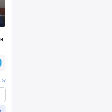
ен
Кіру
у