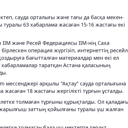
теп, сауда орталығы және тағы да басқа мекен-
туралы 63 хабарлама жасаған 15-16 жастағы екі
 ІІМ және Ресей Федерациясы ІІМ-нің Саха
бірлескен операция жүргізіп, интернеттің ресейл
қоздыруға бағытталған материалдар мен екі ел
н хабарламалар таратқан Астана қаласының
ды.
am мессенджері арқылы "Ақтау" сауда орталығына
 жасаған 18 жастағы жергілікті тұрғын ұсталды.
летке толмаған тұрғыны құрықталды. Ол қаладағ
 жарылғыш заттың қойылғаны туралы үш жалған
елетке толмаған бала үш мектепте теракт