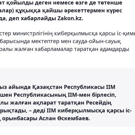
ат қойылды деген немесе өзге де төтенше
алар) құқыққа қайшы әрекеттермен күрес
а, деп хабарлайды Zakon.kz.
 істер министрлігінің киберқылмысқа қарсы іс-қим
ы барысында мектептер мен сауда-ойын-сауық
ралы жалған хабарламалар таратқан адамдарды
з айында Қазақстан Республикасы ІІМ
ен Республикасының ІІМ-мен бірлесіп,
алы жалған ақпарат таратқан Ресейдің
ықтады, – деді ІІМ киберқылмысқа қарсы іс-
 орынбасары Аслан Өскембаев.