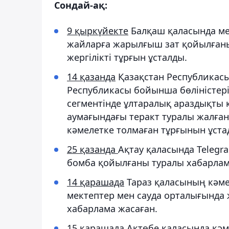
Сондай-ақ:
9 қыркүйекте
Балқаш қаласында мек
жайларға жарылғыш зат қойылғаны 
жергілікті тұрғын ұсталды.
14 қазанда
Қазақстан Республикасы
Республикасы бойынша бөліністері 
сегментінде ұлтаралық араздықты 
аумағындағы теракт туралы жалға
кәмелетке толмаған тұрғынын ұста
25 қазанда
Ақтау қаласында Telegr
бомба қойылғаны туралы хабарлама
14 қарашада
Тараз қаласының кәме
мектептер мен сауда орталығында
хабарлама жасаған.
15 қарашада
Ақтөбе қаласында кәм