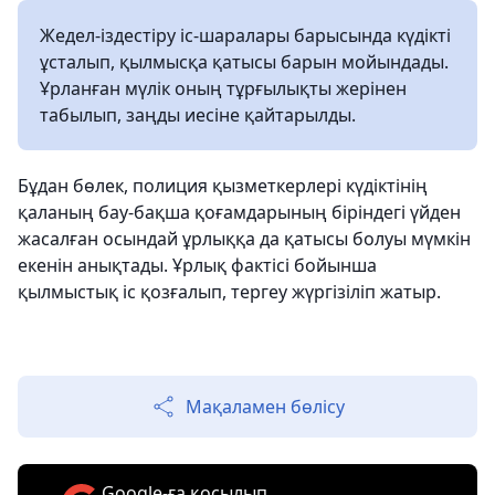
Жедел-іздестіру іс-шаралары барысында күдікті
ұсталып, қылмысқа қатысы барын мойындады.
Ұрланған мүлік оның тұрғылықты жерінен
табылып, заңды иесіне қайтарылды.
Бұдан бөлек, полиция қызметкерлері күдіктінің
қаланың бау-бақша қоғамдарының біріндегі үйден
жасалған осындай ұрлыққа да қатысы болуы мүмкін
екенін анықтады. Ұрлық фактісі бойынша
қылмыстық іс қозғалып, тергеу жүргізіліп жатыр.
Мақаламен бөлісу
Google-ға қосылып,