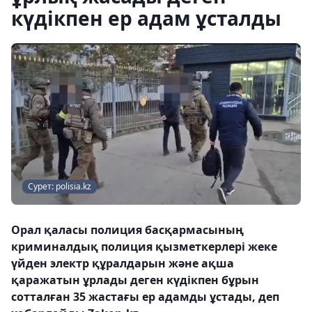
күдікпен ер адам ұсталды
Сурет: polisia.kz
Орал қаласы полиция басқармасының
криминалдық полиция қызметкерлері жеке
үйден электр құралдарын және ақша
қаражатын ұрлады деген күдікпен бұрын
сотталған 35 жастағы ер адамды ұстады, деп