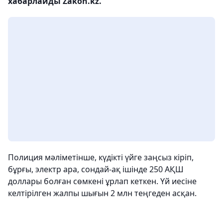
хабарлайды Zakon.kz.
Полиция мәліметінше, күдікті үйге заңсыз кіріп,
бұрғы, электр ара, сондай-ақ ішінде 250 АҚШ
доллары болған сөмкені ұрлап кеткен. Үй иесіне
келтірілген жалпы шығын 2 млн теңгеден асқан.