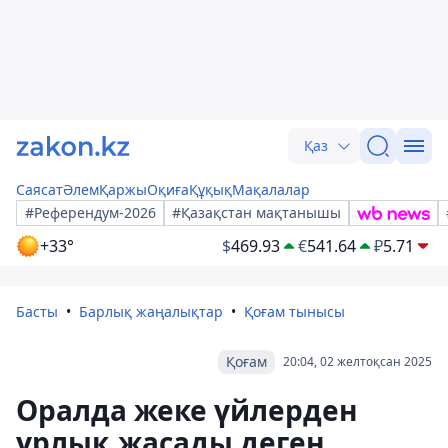
Қаз
Саясат
Әлем
Қаржы
Оқиға
Құқық
Мақалалар
#Референдум-2026
#Қазақстан мақтанышы
+33°
$
469.93
€
541.64
₽
5.71
Басты
Барлық жаңалықтар
Қоғам тынысы
Қоғам
20:04, 02 желтоқсан 2025
Оралда жеке үйлерден
ұрлық жасады деген