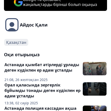
жаңалықтарды бірінші болып оқыңыз
Айдос Қали
Қазақстан
Оқи отырыңыз
Астанада қымбат әтірлерді ұрлады
деген күдікпен ер адам ұсталды
21:08, 26 желтоқсан 2025
Орал қаласында зергерлік
бұйымды тонады деген күдікпен ер
адам ұсталды
13:38, 02 сәуір 2025
Астанада полиция кассадан ақша