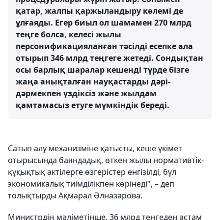
қатар, жалпы қаржыландыру көлемі де
ұлғаяды. Егер биыл ол шамамен 270 млрд
теңге болса, келесі жылы
персонификацияланған тәсілді есепке ала
отырып 346 млрд теңгеге жетеді. Сондықтан
осы барлық шаралар кешенді түрде бізге
жаңа анықталған науқастарды дәрі-
дәрмекпен үздіксіз және жылдам
қамтамасыз етуге мүмкіндік береді.
Сатып алу механизміне қатысты, кеше үкімет
отырысында баяндадық, өткен жылы нормативтік-
құқықтық актілерге өзгерістер енгізілді, бұл
экономикалық тиімділікпен көрінеді", – деп
толықтырды Ақмарал Әлназарова.
Министрдің мәліметінше, 36 млрд теңгеден астам