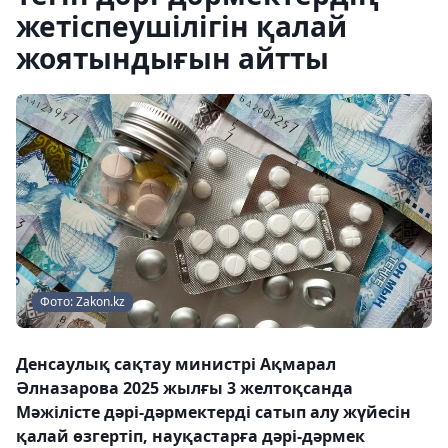
жетіспеушілігін қалай
жоятындығын айтты
Фото: Zakon.kz
Денсаулық сақтау министрі Ақмарал
Әлназарова 2025 жылғы 3 желтоқсанда
Мәжілісте дәрі-дәрмектерді сатып алу жүйесін
қалай өзгертіп, науқастарға дәрі-дәрмек