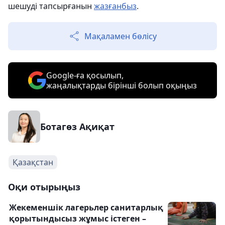
шешуді тапсырғанын
жазғанбыз
.
Мақаламен бөлісу
Google-ға қосылып,
жаңалықтарды бірінші болып оқыңыз
Ботагөз Ақиқат
Қазақстан
Оқи отырыңыз
Жекеменшік лагерьлер санитарлық
қорытындысыз жұмыс істеген –