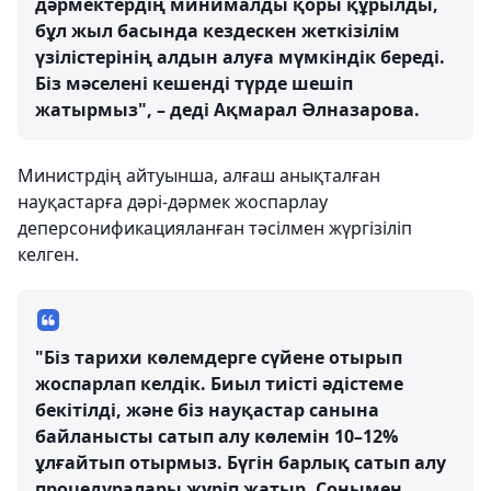
дәрмектердің минималды қоры құрылды,
бұл жыл басында кездескен жеткізілім
үзілістерінің алдын алуға мүмкіндік береді.
Біз мәселені кешенді түрде шешіп
жатырмыз", – деді Ақмарал Әлназарова.
Министрдің айтуынша, алғаш анықталған
науқастарға дәрі-дәрмек жоспарлау
деперсонификацияланған тәсілмен жүргізіліп
келген.
"Біз тарихи көлемдерге сүйене отырып
жоспарлап келдік. Биыл тиісті әдістеме
бекітілді, және біз науқастар санына
байланысты сатып алу көлемін 10–12%
ұлғайтып отырмыз. Бүгін барлық сатып алу
процедуралары жүріп жатыр. Сонымен