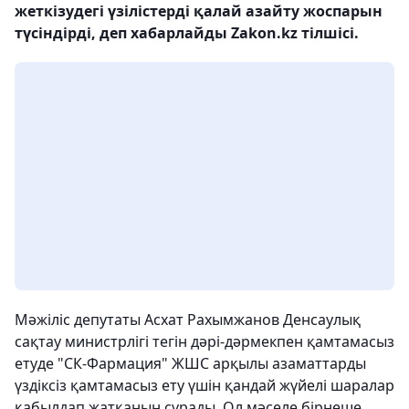
жеткізудегі үзілістерді қалай азайту жоспарын
түсіндірді, деп хабарлайды Zakon.kz тілшісі.
Мәжіліс депутаты Асхат Рахымжанов Денсаулық
сақтау министрлігі тегін дәрі-дәрмекпен қамтамасыз
етуде "СК-Фармация" ЖШС арқылы азаматтарды
үздіксіз қамтамасыз ету үшін қандай жүйелі шаралар
қабылдап жатқанын сұрады. Ол мәселе бірнеше