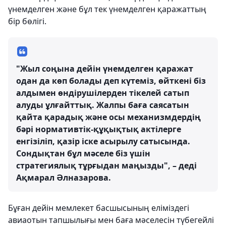
үнемделген және бұл тек үнемделген қаражаттың
бір бөлігі.
"Жыл соңына дейін үнемделген қаражат
одан да көп болады деп күтеміз, өйткені біз
алдымен өндірушілерден тікелей сатып
алуды ұлғайттық. Жалпы баға саясатын
қайта қарадық және осы механизмдердің
бәрі нормативтік-құқықтық актілерге
енгізіліп, қазір іске асырылу сатысында.
Сондықтан бұл мәселе біз үшін
стратегиялық тұрғыдан маңызды", – деді
Ақмарал Әлназарова.
Бұған дейін мемлекет басшысының еліміздегі
авиаотын тапшылығы мен баға мәселесін түбегейлі