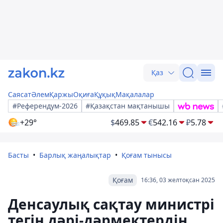
Қаз
Саясат
Әлем
Қаржы
Оқиға
Құқық
Мақалалар
#Референдум-2026
#Қазақстан мақтанышы
+29°
$
469.85
€
542.16
₽
5.78
Басты
Барлық жаңалықтар
Қоғам тынысы
Қоғам
16:36, 03 желтоқсан 2025
Денсаулық сақтау министрі
тегін дәрі-дәрмектердің