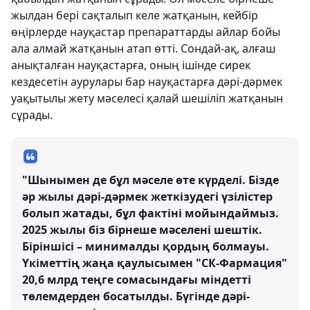
жылдан бері сақталып келе жатқанын, кейбір
өңірлерде науқастар препараттарды айлар бойы
ала алмай жатқанын атап өтті. Сондай-ақ, алғаш
анықталған науқастарға, оның ішінде сирек
кездесетін аурулары бар науқастарға дәрі-дәрмек
уақытылы жету мәселесі қалай шешіліп жатқанын
сұрады.
"Шынымен де бұл мәселе өте күрделі. Бізде
әр жылы дәрі-дәрмек жеткізудегі үзілістер
болып жатады, бұл фактіні мойындаймыз.
2025 жылы біз бірнеше мәселені шештік.
Біріншісі – минималды қордың болмауы.
Үкіметтің жаңа қаулысымен "СК-Фармация"
20,6 млрд теңге сомасындағы міндетті
төлемдерден босатылды. Бүгінде дәрі-