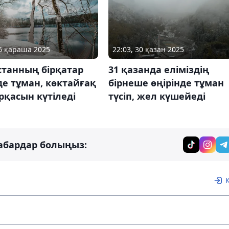
06 қараша 2025
22:03, 30 қазан 2025
станның бірқатар
31 қазанда еліміздің
де тұман, көктайғақ
бірнеше өңірінде тұман
рқасын күтіледі
түсіп, жел күшейеді
абардар болыңыз: