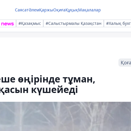
Саясат
Әлем
Қаржы
Оқиға
Құқық
Мақалалар
#Қазақмыс
#Салыстырмалы Қазақстан
#Халық бухг
Қоғ
ше өңірінде тұман,
рқасын күшейеді