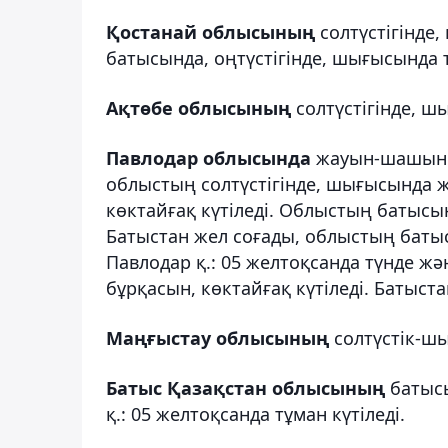
Қостанай облысының
солтүстігінде
батысында, оңтүстігінде, шығысында 
Ақтөбе облысының
солтүстігінде, ш
Павлодар облысында
жауын-шашын (
облыстың солтүстігінде, шығысында 
көктайғақ күтіледі. Облыстың батысын
Батыстан жел соғады, облыстың батысын
Павлодар қ.: 05 желтоқсанда түнде ж
бұрқасын, көктайғақ күтіледі. Батыстан
Маңғыстау облысының
солтүстік-шы
Батыс Қазақстан облысының
батысы
қ.: 05 желтоқсанда тұман күтіледі.