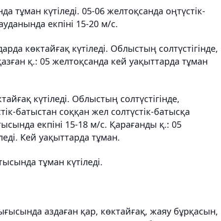
а тұман күтіледі. 05-06 желтоқсанда оңтүстік-
уданында екпіні 15-20 м/с.
рда көктайғақ күтіледі. Облыстың солтүстігінде,
зған қ.: 05 желтоқсанда кей уақыттарда тұман
айғақ күтіледі. Облыстың солтүстігінде,
тік-батыстан соққан жел солтүстік-батысқа
сында екпіні 15-18 м/с. Қарағанды қ.: 05
еді. Кей уақыттарда тұман.
атысында тұман күтіледі.
ығысында аздаған қар, көктайғақ, жаяу бұрқасын,