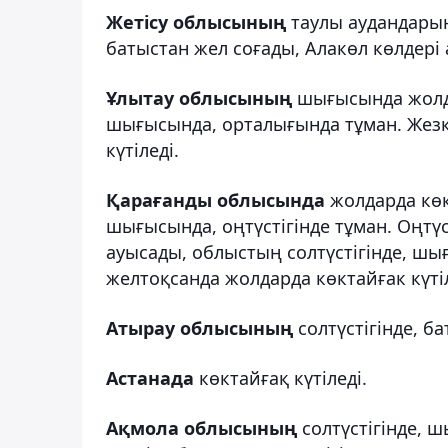
Жетісу облысының
таулы аудандарынд
батыстан жел соғады, Алакөл көлдері а
Ұлытау облысының
шығысында жолда
шығысында, орталығында тұман. Жезқа
күтіледі.
Қарағанды облысында
жолдарда көкт
шығысында, оңтүстігінде тұман. Оңтүс
ауысады, облыстың солтүстігінде, шығы
желтоқсанда жолдарда көктайғак күтіл
Атырау облысының
солтүстігінде, б
Астанада
көктайғақ күтіледі.
Ақмола облысының
солтүстігінде, ш