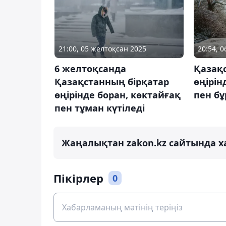
21:00, 05 желтоқсан 2025
20:54, 
6 желтоқсанда
Қазақ
Қазақстанның бірқатар
өңірін
өңірінде боран, көктайғақ
пен бұ
пен тұман күтіледі
Жаңалықтан zakon.kz сайтында х
Пікірлер
0