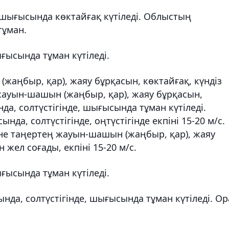
, шығысында көктайғақ күтіледі. Облыстың
тұман.
ығысында тұман күтіледі.
жаңбыр, қар), жаяу бұрқасын, көктайғақ, күндіз
жауын-шашын (жаңбыр, қар), жаяу бұрқасын,
да, солтүстігінде, шығысында тұман күтіледі.
да, солтүстігінде, оңтүстігінде екпіні 15-20 м/с.
әне таңертең жауын-шашын (жаңбыр, қар), жаяу
 жел соғады, екпіні 15-20 м/с.
ғысында тұман күтіледі.
нда, солтүстігінде, шығысында тұман күтіледі. Ор