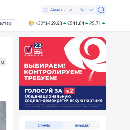
Алматы
Қаз
+32°
$
469.93
€
541.64
₽
5.71
алтері
ам
Соңғы
Танымал