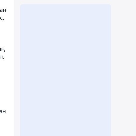
ман
с.
ың
н,
ан