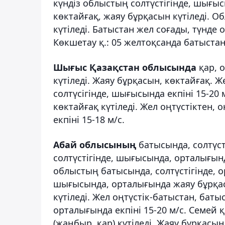
күндіз облыстың солтүстігінде, шығы
көктайғақ, жаяу бұрқасын күтіледі. 
күтіледі. Батыстан жел соғады, түнде 
Көкшетау қ.: 05 желтоқсанда батыстан 
Шығыс Қазақстан облысында
қар, 
күтіледі. Жаяу бұрқасын, көктайғақ. 
солтүсігінде, шығысында екпіні 15-20 
көктайғақ күтіледі. Жел оңтүстіктен, 
екпіні 15-18 м/с.
Абай облысының
батысында, солтүст
солтүстігінде, шығысында, орталығын
облыстың батысында, солтүстігінде, о
шығысында, орталығында жаяу бұрқасы
күтіледі. Жел оңтүстік-батыстан, баты
орталығында екпіні 15-20 м/с. Семей 
(жаңбыр, қар) күтіледі. Жаяу бұрқасын