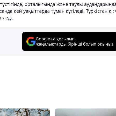
түстігінде, орталығында және таулы аудандарынд
анда кей уақыттарда тұман күтіледі. Түркістан қ.: 
іледі.
Google-ға қосылып,
жаңалықтарды бірінші болып оқыңыз