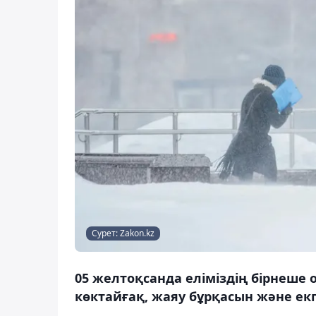
Сурет: Zakon.kz
05 желтоқсанда еліміздің бірнеше
көктайғақ, жаяу бұрқасын және екпі