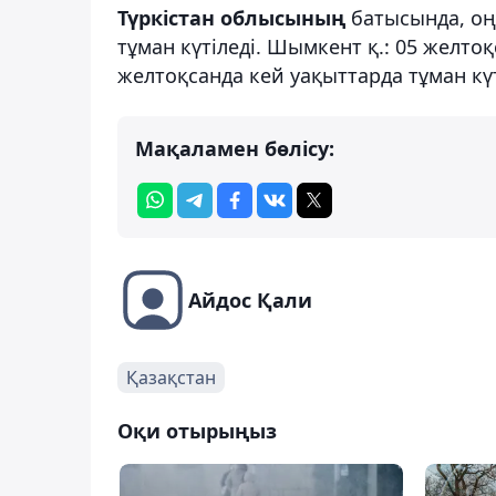
Түркістан облысының
батысында, оң
тұман күтіледі. Шымкент қ.: 05 желтоқс
желтоқсанда кей уақыттарда тұман күт
Мақаламен бөлісу:
Айдос Қали
Қазақстан
Оқи отырыңыз