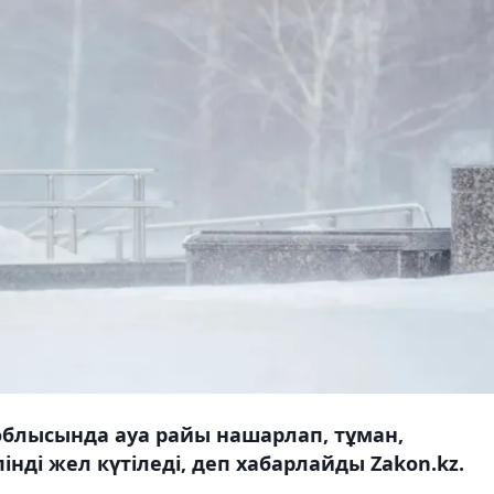
 облысында ауа райы нашарлап, тұман,
нді жел күтіледі, деп хабарлайды Zakon.kz.