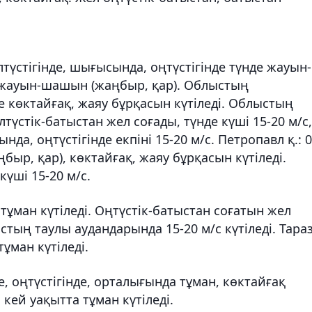
түстігінде, шығысында, оңтүстігінде түнде жауын-
н жауын-шашын (жаңбыр, қар). Облыстың
де көктайғақ, жаяу бұрқасын күтіледі. Облыстың
лтүстік-батыстан жел соғады, түнде күші 15-20 м/с,
да, оңтүстігінде екпіні 15-20 м/с. Петропавл қ.: 
ыр, қар), көктайғақ, жаяу бұрқасын күтіледі.
күші 15-20 м/с.
тұман күтіледі. Оңтүстік-батыстан соғатын жел
тың таулы аудандарында 15-20 м/с күтіледі. Тара
тұман күтіледі.
де, оңтүстігінде, орталығында тұман, көктайғақ
 кей уақытта тұман күтіледі.