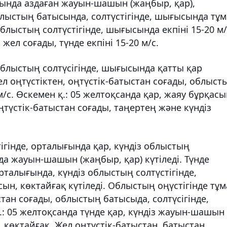
сында аздаған жауын-шашын (жаңбыр, қар),
Облыстың батысында, солтүстігінде, шығысында тұ
облыстың солтүстігінде, шығысында екпіні 15-20 м/
жел соғады, түнде екпіні 15-20 м/с.
облыстың солтүсігінде, шығысында қатты қар
Жел оңтүстіктен, оңтүстік-батыстан соғады, облыст
м/с. Өскемен қ.: 05 желтоқсанда қар, жаяу бұрқасы
оңтүстік-батыстан соғады, таңертең және күндіз
ігінде, орталығында қар, күндіз облыстың
да жауын-шашын (жаңбыр, қар) күтіледі. Түнде
рталығында, күндіз облыстың солтүстігінде,
н, көктайғақ күтіледі. Облыстың оңүстігінде тұм
стан соғады, облыстың батысыда, солтүсігінде,
қ.: 05 желтоқсанда түнде қар, күндіз жауын-шашын
, көктайғақ. Жел оңтүстік-батыстан, батыстан