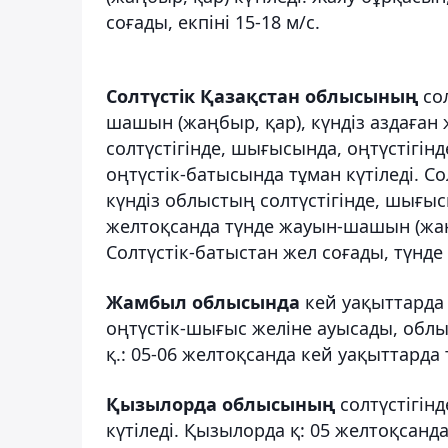
соғады, екпіні 15-18 м/с.
Солтүстік Қазақстан облысының
сол
шашын (жаңбыр, қар), күндіз аздаға
солтүстігінде, шығысында, оңтүстігін
оңтүстік-батысында тұман күтіледі. Со
күндіз облыстың солтүстігінде, шығысын
желтоқсанда түнде жауын-шашын (жаңб
Солтүстік-батыстан жел соғады, түнде 
Жамбыл облысында
кей уақыттарда 
оңтүстік-шығыс желіне ауысады, облыс
қ.: 05-06 желтоқсанда кей уақыттарда 
Қызылорда облысының
солтүстігін
күтіледі. Қызылорда қ: 05 желтоқсанда