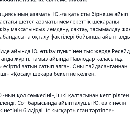
ациясының азаматы Ю.-ға қатысты бірнеше айып
астағы шетел азаматы мемлекеттік шекараны
өткізу мақсатынсыз иемдену, сақтау, тасымалдау жә
абандасына оқталу фактілері бойынша айыпталды
лде айында Ю. өткізу пунктінен тыс жерде Ресей
станда жүріп, тамыз айында Павлодар қаласында
» есірткі затын сатып алған. Оны пайдаланғаннан
шін «Қосақ» шекара бекетіне келген.
-ның қол сөмкесінің ішкі қалтасынан кептірілген
іленді. Сот барысында айыпталушы Ю. өз кінәсін
нетінін білдірді. Іс қысқартылған тәртіппен