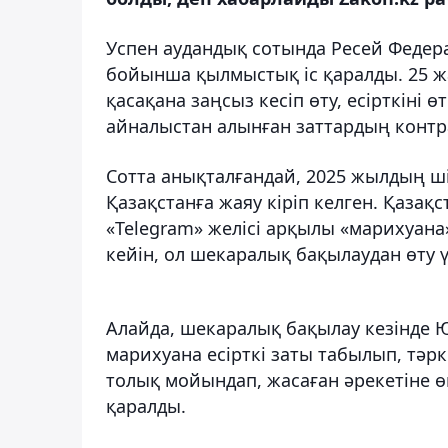
Успен аудандық сотында Ресей Федер
бойынша қылмыстық іс қаралды. 25 ж
қасақана заңсыз кесіп өту, есірткіні 
айналыстан алынған заттардың контр
Сотта анықталғандай, 2025 жылдың ші
Қазақстанға жаяу кіріп келген. Қазақ
«Telegram» желісі арқылы «марихуана
кейін, ол шекаралық бақылаудан өту ү
Алайда, шекаралық бақылау кезінде Ю.
марихуана есірткі заты табылып, тәрк
толық мойындап, жасаған әрекетіне өкі
қаралды.