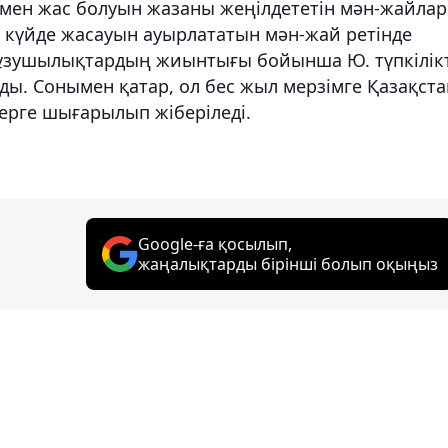
 мен жас болуын жазаны жеңілдететін мән-жайлар
аң күйде жасауын ауырлататын мән-жай ретінде
бұзушылықтардың жиынтығы бойынша Ю. түпкілікт
ды. Сонымен қатар, ол бес жыл мерзімге Қазақста
рге шығарылып жіберіледі.
Google-ға қосылып,
жаңалықтарды бірінші болып оқыңыз