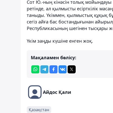
Сот Ю.-ның кінәсін толық мойындауы
ретінде, ал қылмысты есірткілік мас
таныды. Үкіммен, қылмыстық құқық 
сегіз айға бас бостандығынан айырыл
Республикасының шегінен тысқары же
Үкім заңды күшіне енген жоқ.
Мақаламен бөлісу:
Айдос Қали
Қазақстан