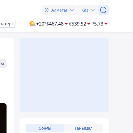
Алматы
Қаз
+20°
$
467.48
€
539.52
₽
5.73
алтері
ам
Соңғы
Танымал