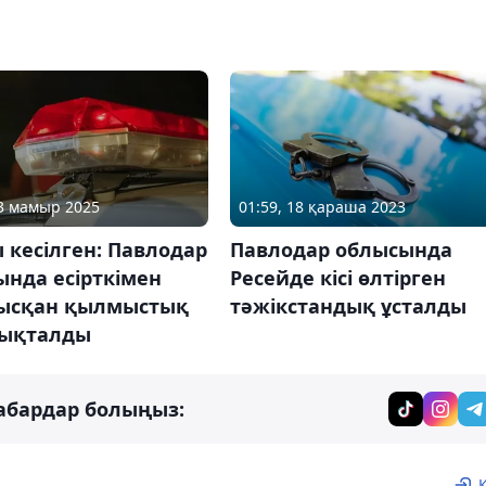
23 мамыр 2025
01:59, 18 қараша 2023
кесілген: Павлодар
Павлодар облысында
нда есірткімен
Ресейде кісі өлтірген
ысқан қылмыстық
тәжікстандық ұсталды
нықталды
абардар болыңыз: