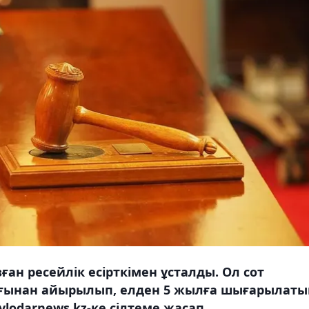
н ресейлік есірткімен ұсталды. Ол сот
дығынан айырылып, елден 5 жылға шығарылаты
lodarnews.kz-ке сілтеме жасап.