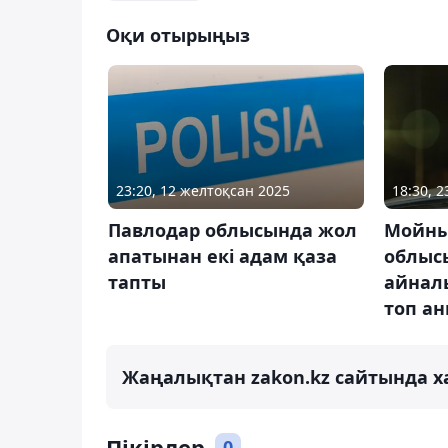
Оқи отырыңыз
23:20, 12 желтоқсан 2025
18:30, 
Павлодар облысында жол
Мойны 
апатынан екі адам қаза
облысы
тапты
айнал
топ а
Жаңалықтан zakon.kz сайтында х
Пікірлер
0