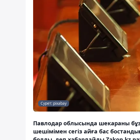
Сурет: pixabay
Павлодар облысында шекараны бұзға
шешімімен сегіз айға бас бостан
болды, деп хабарлайды Zakon.kz pav