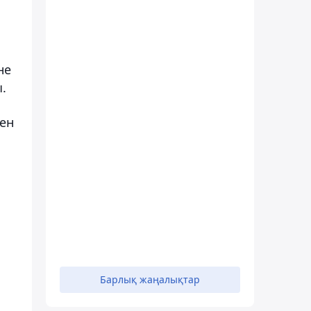
не
.
ден
Барлық жаңалықтар