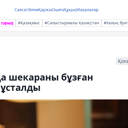
Саясат
Әлем
Қаржы
Оқиға
Құқық
Мақалалар
#Қазақмыс
#Салыстырмалы Қазақстан
#Халық бухг
Қоғ
а шекараны бұзған
 ұсталды