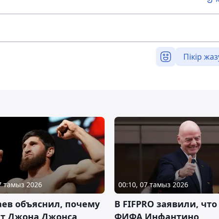
Пікір жаз
07 тамыз 2026
00:10, 07 тамыз 2026
ев объяснил, почему
В FIFPRO заявили, что
ет Джона Джонса
ФИФА Инфантино