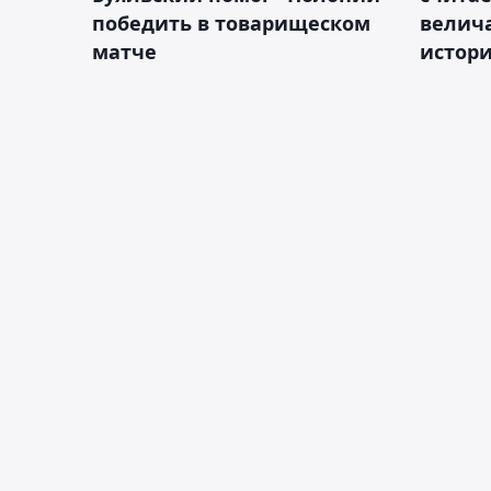
победить в товарищеском
велич
матче
истор