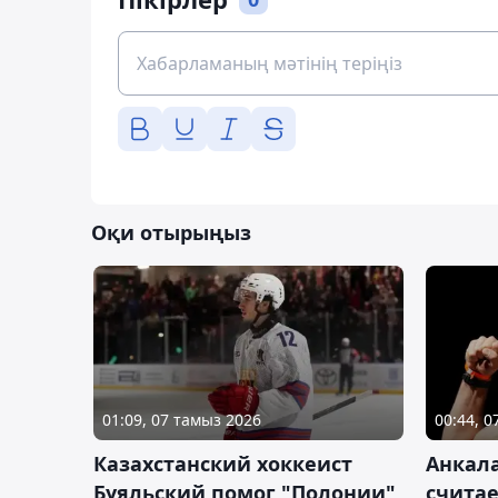
Оқи отырыңыз
01:09, 07 тамыз 2026
00:44, 
Казахстанский хоккеист
Анкала
Буяльский помог "Полонии"
счита