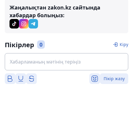
Жаңалықтан zakon.kz сайтында
хабардар болыңыз:
Пікірлер
0
Кіру
Пікір жазу