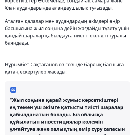
көрсеткіштер Өскеменде, сондай-ақ Самара және
Ұлан аудандарында алаңдаушылық туғызады.
Аталған қалалар мен аудандардың әкімдері өңір
басшысына жыл соңына дейін жағдайды түзету үшін
қандай шаралар қабылдауға ниетті екендігі туралы
баяндады.
Нұрымбет Сақтағанов өз сөзінде барлық басшыға
қатаң ескертулер жасады:
"Жыл соңына қарай жұмыс көрсеткіштері
ең төмен үш әкімге қатысты тиісті шаралар
қабылданатын болады. Біз облысқа
құйылатын инвестициялар көлемін
ұлғайтуға және халықтың өмір сүру сапасын