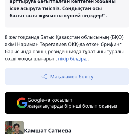
арттыруға бағытталған көптеген жобаны
іске асыруға тиіспіз. Сондықтан осы
бағыттағы жұмысты күшейтіңіздер!".
8 желтоқсанда Батыс Қазақстан облысының (БҚО)
әкімі Нариман Төреғалиев ОКҚ-да өткен брифингі
барысында өзінің резиденцияда тұратыны туралы
сөзді жоққа шығарып,
пікір білдірді
.
Мақаламен бөлісу
Google-ға қосылып,
жаңалықтарды бірінші болып оқыңыз
Камшат Сатиева