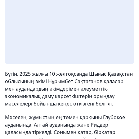
Бүгін, 2025 жылғы 10 желтоқсанда Шығыс Қазақстан
облысының әкімі Нұрымбет Сақтағанов қалалар
мен аудандардың әкімдерімен әлеуметтік-
экономикалық даму көрсеткіштерін орындау
мәселелері бойынша кеңес өткізгені белгілі.
Мәселен, жұмыстың ең төмен қарқыны Глубокое
ауданында, Алтай ауданында және Риддер
қаласында тіркелді. Сонымен қатар, бірқатар