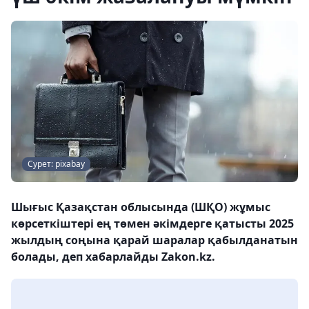
Сурет: pixabay
Шығыс Қазақстан облысында (ШҚО) жұмыс
көрсеткіштері ең төмен әкімдерге қатысты 2025
жылдың соңына қарай шаралар қабылданатын
болады, деп хабарлайды Zakon.kz.