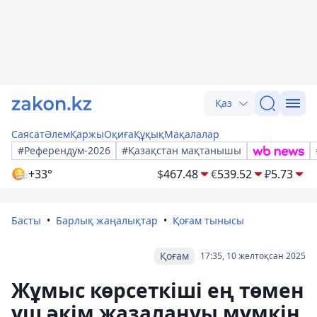
Қаз
Саясат
Әлем
Қаржы
Оқиға
Құқық
Мақалалар
#Референдум-2026
#Қазақстан мақтанышы
+33°
$
467.48
€
539.52
₽
5.73
Басты
Барлық жаңалықтар
Қоғам тынысы
Қоғам
17:35, 10 желтоқсан 2025
Жұмыс көрсеткіші ең төмен
үш әкім жазалануы мүмкін