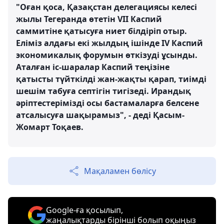
"Оған қоса, Қазақстан делегациясы келесі
жылы Тегеранда өтетін VII Каспий
саммитіне қатысуға ниет білдіріп отыр.
Еліміз алдағы екі жылдың ішінде IV Каспий
экономикалық форумын өткізуді ұсынды.
Аталған іс-шаралар Каспий теңізіне
қатысты түйткілді жан-жақты қарап, тиімді
шешім табуға септігін тигізеді. Ирандық
әріптестерімізді осы бастамаларға белсене
атсалысуға шақырамыз", - деді Қасым-
Жомарт Тоқаев.
Мақаламен бөлісу
Google-ға қосылып,
жаңалықтарды бірінші болып оқыңыз