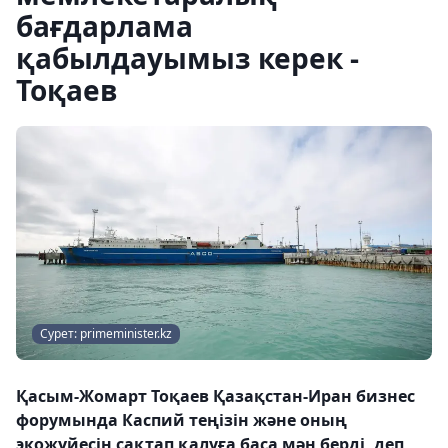
бағдарлама
қабылдауымыз керек -
Тоқаев
Сурет: primeminister.kz
Қасым-Жомарт Тоқаев Қазақстан-Иран бизнес
форумында Каспий теңізін және оның
экожүйесін сақтап қалуға баса мән берді, деп