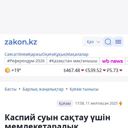
Қаз
Саясат
Әлем
Қаржы
Оқиға
Құқық
Мақалалар
#Референдум-2026
#Қазақстан мақтанышы
+19°
$
467.48
€
539.52
₽
5.73
Басты
Барлық жаңалықтар
Қоғам тынысы
Қоғам
17:58, 11 желтоқсан 2025
Каспий суын сақтау үшін
мемлекетаралық