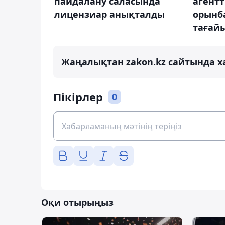
пайдалану саласында
агентт
лицензиар анықталды
орынб
тағай
Жаңалықтан zakon.kz сайтында х
Пікірлер
0
Оқи отырыңыз