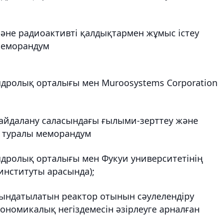
әне радиоактивті қалдықтармен жұмыс істеу
 меморандум
ядролық орталығы мен Muroosystems Corporation
пайдалану саласындағы ғылыми-зерттеу және
ік туралы меморандум
ядролық орталығы мен Фукуи университетінің
нституты арасында);
қындатылатын реактор отынын сәулелендіру
ономикалық негіздемесін әзірлеуге арналған