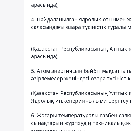
арасында);
4. Пайдаланылған ядролық отынмен ж
саласындағы өзара түсіністік туралы
(Қазақстан Республикасының Ұлттық 
арасында);
5. Атом энергиясын бейбіт мақсатта 
әзірлемелер жөніндегі өзара түсініст
(Қазақстан Республикасының Ұлттық 
Ядролық инженерия ғылыми-зерттеу и
6. Жоғары температуралы газбен сал
сынақтарын жүргізудің техникалық-эк
коммерциялық шарт