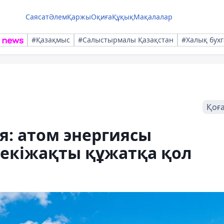
Саясат
Әлем
Қаржы
Оқиға
Құқық
Мақалалар
#Қазақмыс
#Салыстырмалы Қазақстан
#Халық бухг
Қоғ
я: атом энергиясы
 екіжақты құжатқа қол