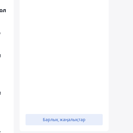
ол
р
м
м
Барлық жаңалықтар
.