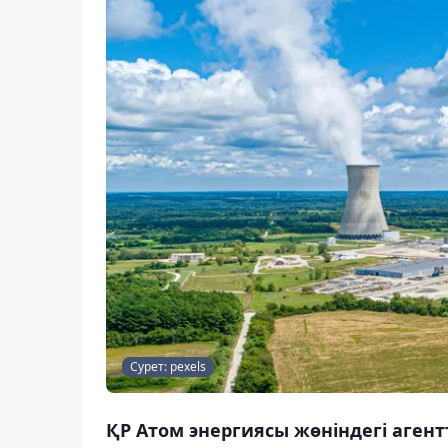
Сурет: pexels
ҚР Атом энергиясы жөніндегі аген