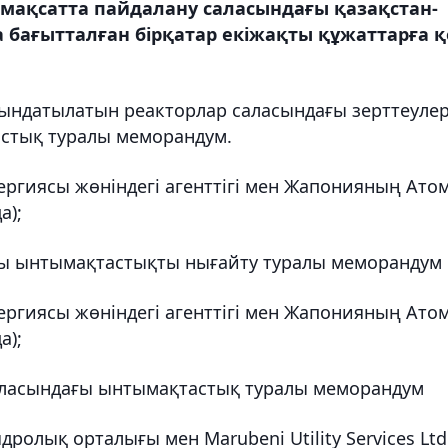
мақсатта пайдалану саласындағы қазақстан-
бағытталған бірқатар екіжақты құжаттарға қ
қындатылатын реакторлар саласындағы зерттеуле
стық туралы меморандум.
ергиясы жөніндегі агенттігі мен Жапонияның Ато
а);
ғы ынтымақтастықты нығайту туралы меморандум
ергиясы жөніндегі агенттігі мен Жапонияның Ато
а);
аласындағы ынтымақтастық туралы меморандум
ролық орталығы мен Marubeni Utility Services Ltd