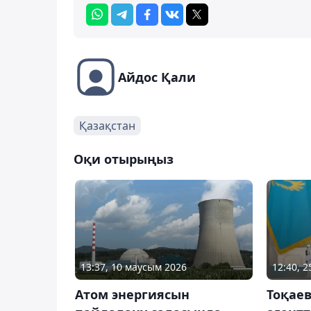
Айдос Қали
Қазақстан
Оқи отырыңыз
13:37, 10 маусым 2026
12:40, 2
Атом энергиясын
Тоқаев