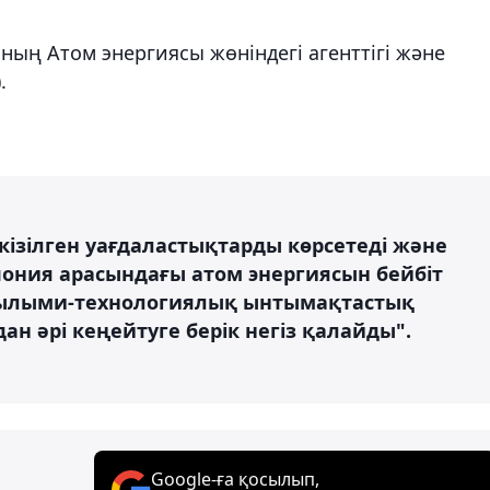
ың Атом энергиясы жөніндегі агенттігі және
.
ізілген уағдаластықтарды көрсетеді және
ония арасындағы атом энергиясын бейбіт
 ғылыми-технологиялық ынтымақтастық
н әрі кеңейтуге берік негіз қалайды".
Google-ға қосылып,