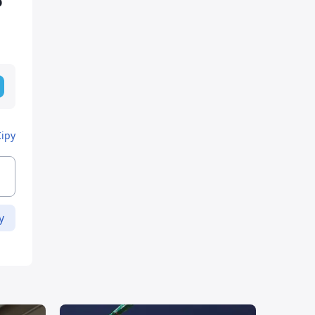
р
Кіру
у