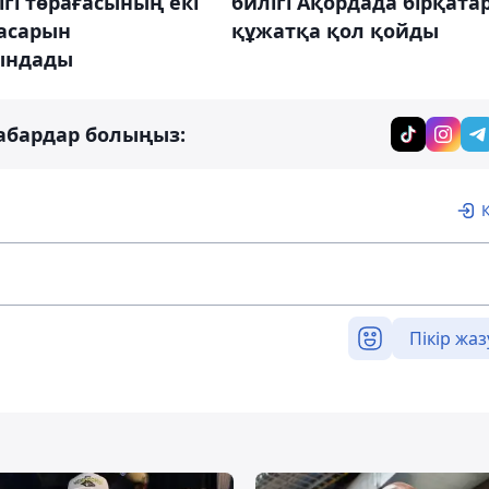
ігі төрағасының екі
билігі Ақордада бірқата
асарын
құжатқа қол қойды
ындады
абардар болыңыз:
Пікір жаз