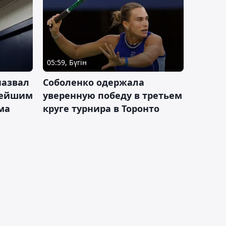
05:59, Бүгін
назвал
Соболенко одержала
лейшим
уверенную победу в третьем
ма
круге турнира в Торонто