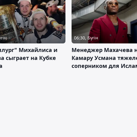
үгін
06:30, Бүгін
ллург" Михайлиса и
Менеджер Махачева 
а сыграет на Кубке
Камару Усмана тяже
а
соперником для Исла