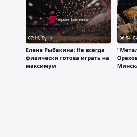
07:16, Бүгін
06:54, Б
Елена Рыбакина: Не всегда
"Мета
физически готова играть на
Орехов
максимум
Минск