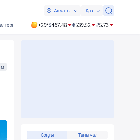
Алматы
Қаз
+29°
$
467.48
€
539.52
₽
5.73
алтері
ам
Соңғы
Танымал