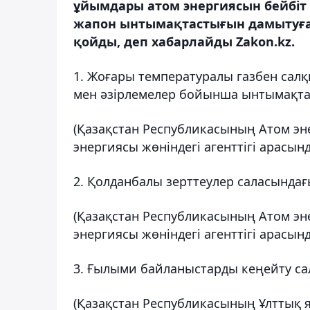
ұйымдары атом энергиясын бейбіт 
жапон ынтымақтастығын дамытуға 
қойды, деп хабарлайды Zakon.kz.
1. Жоғары температуралы газбен сал
мен әзірлемелер бойынша ынтымақта
(Қазақстан Республикасының Атом эн
энергиясы жөніндегі агенттігі арасынд
2. Қолданбалы зерттеулер саласында
(Қазақстан Республикасының Атом эн
энергиясы жөніндегі агенттігі арасынд
3. Ғылыми байланыстарды кеңейту с
(Қазақстан Республикасының Ұлттық яд