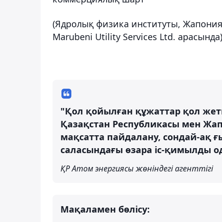
(Ядролық физика институты, Жапониян
Marubeni Utility Services Ltd. арасында)
"Қол қойылған құжаттар қол жетк
Қазақстан Республикасы мен Жап
мақсатта пайдалану, сондай-ақ
саласындағы өзара іс-қимылды ода
ҚР Атом энергиясы жөніндегі агенттігі
Мақаламен бөлісу: