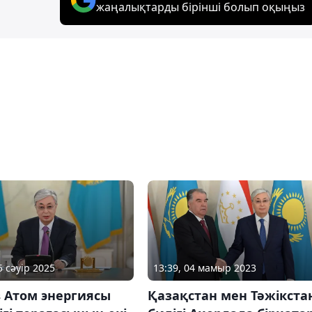
жаңалықтарды бірінші болып оқыңыз
5 сәуір 2025
13:39, 04 мамыр 2023
 Атом энергиясы
Қазақстан мен Тәжікста