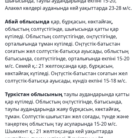
шығысында, таулы аудандарында екпіні 15-20,
Алакөл көлдері ауданында кей уақыттарда 23-28 м/с.
Абай облысында
қар, бұрқасын, көктайғақ,
облыстың солтүстігінде, шығысында қатты қар
күтіледі. Облыстың солтүстігінде, оңтүстігінде,
орталығында тұман күтіледі. Оңтүстік-батыстан
соғатын жел солтүстік-батысқа ауысады, облыстың
батысында, солтүстігінде, орталығында екпіні 15-20
м/с. Семей қ.: 21 желтоқсанда қар, бұрқасын,
көктайғақ күтіледі. Оңтүстік-батыстан соғатын жел
солтүстік-батысқа ауысады, күндіз екпіні 15-18 м/с.
Түркістан облысының
таулы аудандарында қатты
қар күтіледі. Облыстың оңтүстігінде, батысында,
таулы аудандарында жаяу бұрқасын, көктайғақ,
тұман. Солтүстік-шығыстан жел соғады, түнде және
таңертең облыстың тау асуларында 15-20 м/с.
Шымкент қ.: 21 желтоқсанда кей уақыттарда