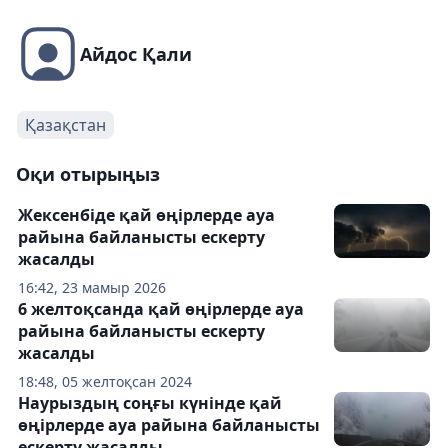
Айдос Қали
Қазақстан
Оқи отырыңыз
Жексенбіде қай өңірлерде ауа
райына байланысты ескерту
жасалды
16:42, 23 мамыр 2026
6 желтоқсанда қай өңірлерде ауа
райына байланысты ескерту
жасалды
18:48, 05 желтоқсан 2024
Наурыздың соңғы күнінде қай
өңірлерде ауа райына байланысты
ескерту жасалды