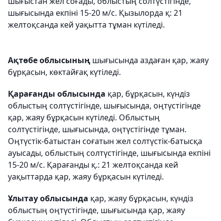
шығыстан жел соғады, облыстың солтүстігінде,
шығысында екпіні 15-20 м/с. Қызылорда қ: 21
желтоқсанда кей уақытта тұман күтіледі.
Ақтөбе облысының
шығысында аздаған қар, жаяу
бұрқасын, көктайғақ күтіледі.
Қарағанды облысында
қар, бұрқасын, күндіз
облыстың солтүстігінде, шығысында, оңтүстігінде
қар, жаяу бұрқасын күтіледі. Облыстың
солтүстігінде, шығысында, оңтүстігінде тұман.
Оңтүстік-батыстан соғатын жел солтүстік-батысқа
ауысады, облыстың солтүстігінде, шығысында екпіні
15-20 м/с. Қарағанды қ.: 21 желтоқсанда кей
уақыттарда қар, жаяу бұрқасын күтіледі.
Ұлытау облысында
қар, жаяу бұрқасын, күндіз
облыстың оңтүстігінде, шығысында қар, жаяу