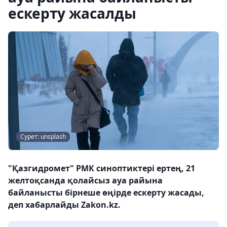
ескерту жасалды
Сурет: unsplash
"Қазгидромет" РМК синоптиктері ертең, 21
желтоқсанда қолайсыз ауа райына
байланысты бірнеше өңірде ескерту жасады,
деп хабарлайды Zakon.kz.