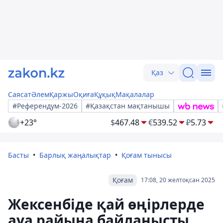
Қаз
Саясат
Әлем
Қаржы
Оқиға
Құқық
Мақалалар
#Референдум-2026
#Қазақстан мақтанышы
+23°
$
467.48
€
539.52
₽
5.73
Басты
Барлық жаңалықтар
Қоғам тынысы
Қоғам
17:08, 20 желтоқсан 2025
Жексенбіде қай өңірлерде
ауа райына байланысты