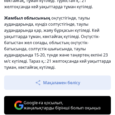
көктайғақ, тұман күтіледі. Түркістан қ.: 21
желтоқсанда кей уақыттарда тұман күтіледі.
Жамбыл облысының
оңтүстігінде, таулы
аудандарында, күндіз солтүстігінде, таулы
аудандарында қар, жаяу бұрқасын күтіледі. Кей
уақыттарда тұман, көктайғақ күтіледі. Оңтүстік-
батыстан жел соғады, облыстың оңтүстік-
батысында, солтүстік-шығысында, таулы
аудандарында 15-20, түнде және таңертең екпіні 23
м/с күтіледі. Тараз қ.: 21 желтоқсанда кей уақыттарда
тұман, көктайғақ күтіледі.
Мақаламен бөлісу
Google-ға қосылып,
жаңалықтарды бірінші болып оқыңыз