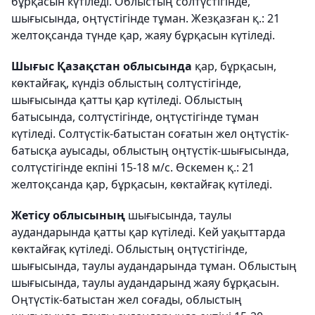
бұрқасын күтіледі. Облыстың солтүстігінде,
шығысында, оңтүстігінде тұман. Жезқазған қ.: 21
желтоқсанда түнде қар, жаяу бұрқасын күтіледі.
Шығыс Қазақстан облысында
қар, бұрқасын,
көктайғақ, күндіз облыстың солтүстігінде,
шығысында қатты қар күтіледі. Облыстың
батысында, солтүстігінде, оңтүстігінде тұман
күтіледі. Солтүстік-батыстан соғатын жел оңтүстік-
батысқа ауысады, облыстың оңтүстік-шығысында,
солтүстігінде екпіні 15-18 м/с. Өскемен қ.: 21
желтоқсанда қар, бұрқасын, көктайғақ күтіледі.
Жетісу облысының
шығысында, таулы
аудандарында қатты қар күтіледі. Кей уақыттарда
көктайғақ күтіледі. Облыстың оңтүстігінде,
шығысында, таулы аудандарында тұман. Облыстың
шығысында, таулы аудандарынд жаяу бұрқасын.
Оңтүстік-батыстан жел соғады, облыстың