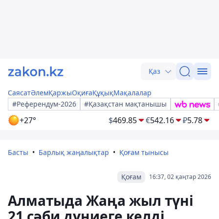
Қаз
Саясат
Әлем
Қаржы
Оқиға
Құқық
Мақалалар
#Референдум-2026
#Қазақстан мақтанышы
+27°
$
469.85
€
542.16
₽
5.78
Басты
Барлық жаңалықтар
Қоғам тынысы
Қоғам
16:37, 02 қаңтар 2026
Алматыда Жаңа жыл түні
21 сәби дүниеге келді