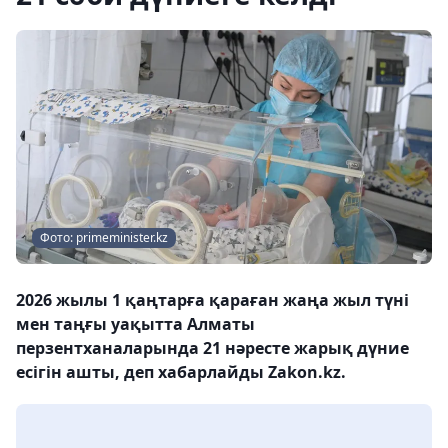
Фото: primeminister.kz
2026 жылы 1 қаңтарға қараған жаңа жыл түні
мен таңғы уақытта Алматы
перзентханаларында 21 нәресте жарық дүние
есігін ашты, деп хабарлайды Zakon.kz.