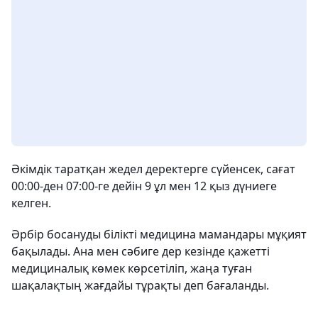
Әкімдік таратқан жедел деректерге сүйенсек, сағат
00:00-ден 07:00-ге дейін 9 ұл мен 12 қыз дүниеге
келген.
Әрбір босануды білікті медицина мамандары мұқият
бақылады. Ана мен сәбиге дер кезінде қажетті
медициналық көмек көрсетіліп, жаңа туған
шақалақтың жағдайы тұрақты деп бағаланды.