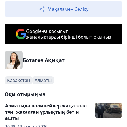
Мақаламен бөлісу
Google-ға қосылып,
жаңалықтарды бірінші болып оқыңыз
Ботагөз Ақиқат
Қазақстан
Алматы
Оқи отырыңыз
Алматыда полицейлер жаңа жыл
түні жасалған ұрлықтың бетін
ашты
10:38, 13 қаңтар 2026