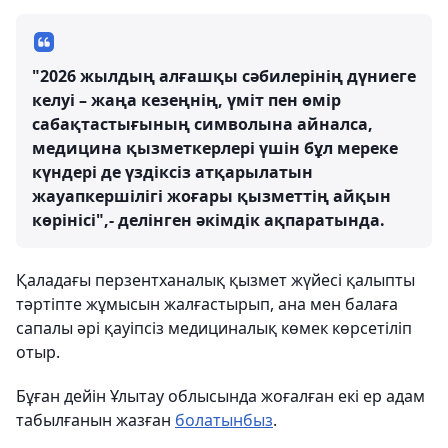
"2026 жылдың алғашқы сәбилерінің дүниеге
келуі – жаңа кезеңнің, үміт пен өмір
сабақтастығының символына айналса,
медицина қызметкерлері үшін бұл мереке
күндері де үздіксіз атқарылатын
жауапкершілігі жоғары қызметтің айқын
көрінісі",- делінген әкімдік ақпаратында.
Қаладағы перзентханалық қызмет жүйесі қалыпты
тәртіпте жұмысын жалғастырып, ана мен балаға
сапалы әрі қауіпсіз медициналық көмек көрсетіліп
отыр.
Бұған дейін Ұлытау облысында жоғалған екі ер адам
табылғанын жазған
болатынбыз
.