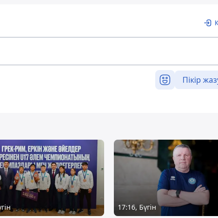
Пікір жаз
үгін
17:16, Бүгін