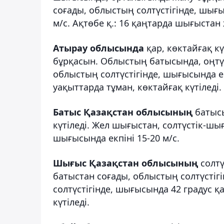
соғады, облыстың солтүстігінде, шығы
м/с. Ақтөбе қ.: 16 қаңтарда шығыстан ж
Атырау облысында
қар, көктайғақ к
бұрқасын. Облыстың батысында, оңтүс
облыстың солтүстігінде, шығысында екп
уақыттарда тұман, көктайғақ күтіледі.
Батыс Қазақстан облысының
батысы
күтіледі. Жел шығыстан, солтүстік-шы
шығысында екпіні 15-20 м/с.
Шығыс Қазақстан облысының
солтү
батыстан соғады, облыстың солтүстігін
солтүстігінде, шығысында 42 градус қа
күтіледі.