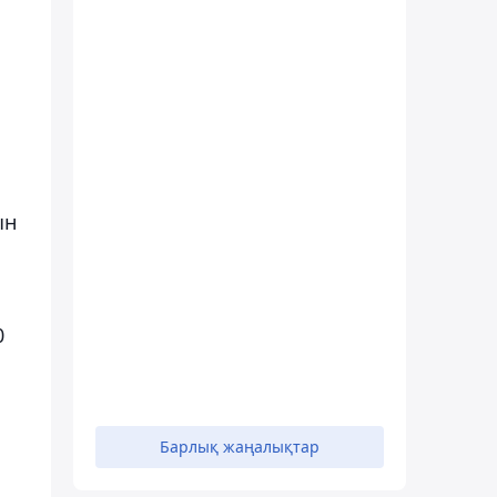
ын
0
Барлық жаңалықтар