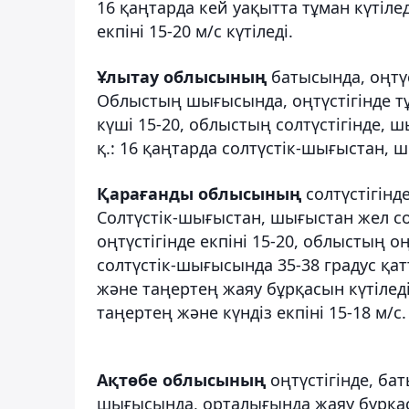
16 қаңтарда кей уақытта тұман күтіле
екпіні 15-20 м/с күтіледі.
Ұлытау облысының
батысында, оңтүст
Облыстың шығысында, оңтүстігінде тұ
күші 15-20, облыстың солтүстігінде, ш
қ.: 16 қаңтарда солтүстік-шығыстан, ш
Қарағанды облысының
солтүстігінд
Солтүстік-шығыстан, шығыстан жел со
оңтүстігінде екпіні 15-20, облыстың о
солтүстік-шығысында 35-38 градус қатт
және таңертең жаяу бұрқасын күтілед
таңертең және күндіз екпіні 15-18 м/с.
Ақтөбе облысының
оңтүстігінде, ба
шығысында, орталығында жаяу бұрқас