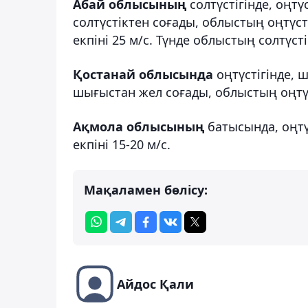
Абай облысының
солтүстігінде, оңтү
солтүстіктен соғады, облыстың оңтүс
екпіні 25 м/с. Түнде облыстың солтүсті
Қостанай облысында
оңтүстігінде, 
шығыстан жел соғады, облыстың оңтүст
Ақмола облысының
батысында, оңтү
екпіні 15-20 м/с.
Мақаламен бөлісу:
Айдос Қали