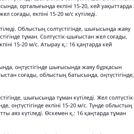
сында, орталығында екпіні 15-20, кей уақыттарда 
ел соғады, екпіні 15-20 м/с күтіледі.
үтіледі. Облыстың солтүстігінде, шығысында жаяу
тігінде тұман. Солтүстік-шығыстан жел соғады,
іні 15-20 м/с. Атырау қ.: 16 қаңтарда кей
нда, оңтүстігінде шығысында жаяу бұрқасын
ғыстан соғады, облыстың батысында, оңтүстігінде,
стігінде, шығысында тұман күтіледі. Жел солтүстік
де, оңтүстігінде екпіні 15-20 м/с. Түнде облыстың
тты аяз күтіледі. Өскемен қ.: 16 қаңтарда тұман