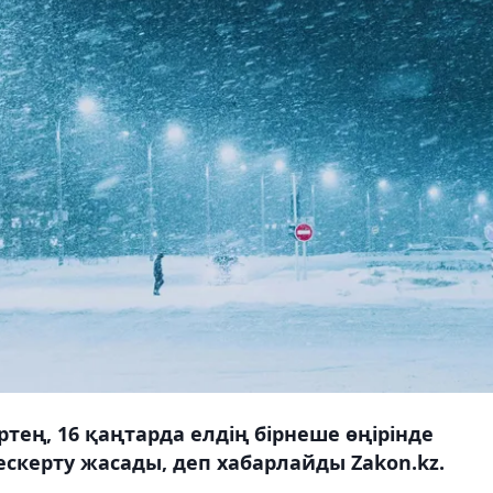
тең, 16 қаңтарда елдің бірнеше өңірінде
скерту жасады, деп хабарлайды Zakon.kz.