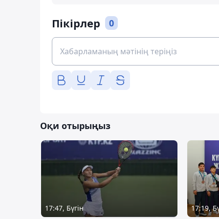
Пікірлер
0
Оқи отырыңыз
17:47, Бүгін
17:19, Б