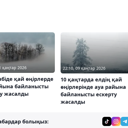
11 қаңтар 2026
22:10, 09 қаңтар 2026
біде қай өңірлерде
10 қаңтарда елдің қай
айына байланысты
өңірлерінде ауа райына
ту жасалды
байланысты ескерту
жасалды
абардар болыңыз: