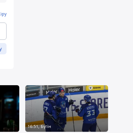
Кіру
у
16:51, Бүгін