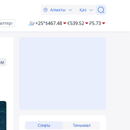
Алматы
Қаз
+25°
$
467.48
€
539.52
₽
5.73
алтері
ам
Соңғы
Танымал