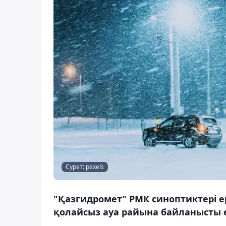
Сурет: pexels
"Қазгидромет" РМК синоптиктері ер
қолайсыз ауа райына байланысты е