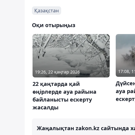
Қазақстан
Оқи отырыңыз
17:08, 
19:26, 22 қаңтар 2026
Дүйсен
22 қаңтарда қай
ауа р
өңірлерде ауа райына
ескер
байланысты ескерту
жасалды
Жаңалықтан zakon.kz сайтында х