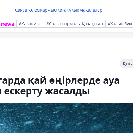
Саясат
Әлем
Қаржы
Оқиға
Құқық
Мақалалар
#Қазақмыс
#Салыстырмалы Қазақстан
#Халық бухг
Қоғ
тарда қай өңірлерде ауа
 ескерту жасалды