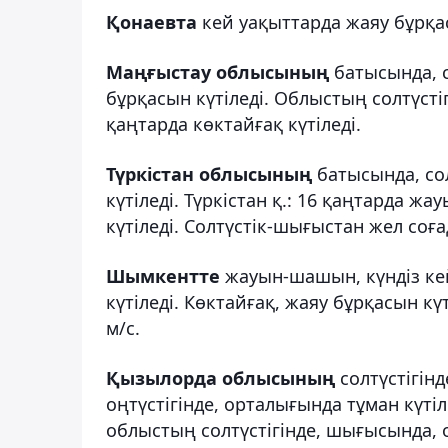
Қонаевта
кей уақыттарда жаяу бұрқас
Маңғыстау облысының
батысында, с
бұрқасын күтіледі. Облыстың солтүстігі
қаңтарда көктайғақ күтіледі.
Түркістан облысының
батысында, со
күтіледі. Түркістан қ.: 16 қаңтарда 
күтіледі. Солтүстік-шығыстан жел соғад
Шымкентте
жауын-шашын, күндіз ке
күтіледі. Көктайғақ, жаяу бұрқасын кү
м/с.
Қызылорда облысының
солтүстігінд
оңтүстігінде, орталығында тұман күті
облыстың солтүстігінде, шығысында, о