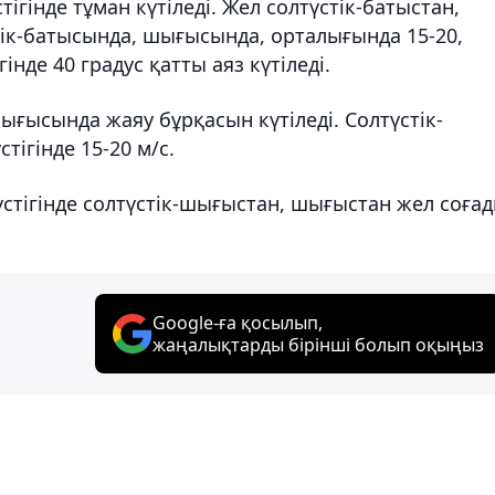
стігінде тұман күтіледі. Жел солтүстік-батыстан,
тік-батысында, шығысында, орталығында 15-20,
гінде 40 градус қатты аяз күтіледі.
шығысында жаяу бұрқасын күтіледі. Солтүстік-
ігінде 15-20 м/с.
стігінде солтүстік-шығыстан, шығыстан жел соғад
Google-ға қосылып,
жаңалықтарды бірінші болып оқыңыз