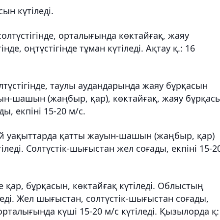
ын күтіледі.
олтүстігінде, орталығында көктайғақ, жаяу
нде, оңтүстігінде тұман күтіледі. Ақтау қ.: 16
лтүстігінде, таулы аудандарында жаяу бұрқасын
жауын-шашын (жаңбыр, қар), көктайғақ, жаяу бұрқас
ы, екпіні 15-20 м/с.
й уақыттарда қатты жауын-шашын (жаңбыр, қар)
тіледі. Солтүстік-шығыстан жел соғады, екпіні 15-2
е қар, бұрқасын, көктайғақ күтіледі. Облыстың
леді. Жел шығыстан, солтүстік-шығыстан соғады,
рталығында күші 15-20 м/с күтіледі. Қызылорда қ: