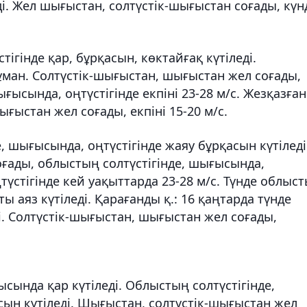
ді. Жел шығыстан, солтүстік-шығыстан соғады, күн
ігінде қар, бұрқасын, көктайғақ күтіледі.
ман. Солтүстік-шығыстан, шығыстан жел соғады,
ығысында, оңтүстігінде екпіні 23-28 м/с. Жезқазған
ығыстан жел соғады, екпіні 15-20 м/с.
е, шығысында, оңтүстігінде жаяу бұрқасын күтіледі
ғады, облыстың солтүстігінде, шығысында,
ңтүстігінде кей уақыттарда 23-28 м/с. Түнде облыс
ы аяз күтіледі. Қарағанды қ.: 16 қаңтарда түнде
і. Солтүстік-шығыстан, шығыстан жел соғады,
тысында қар күтіледі. Облыстың солтүстігінде,
ын күтіледі. Шығыстан, солтүстік-шығыстан жел