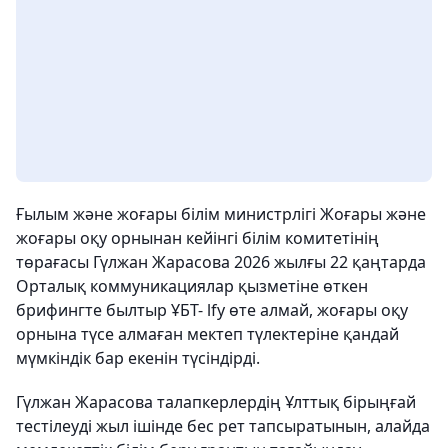
Ғылым және жоғары білім министрлігі Жоғары және
жоғары оқу орнынан кейінгі білім комитетінің
төрағасы Гүлжан Жарасова 2026 жылғы 22 қаңтарда
Орталық коммуникациялар қызметіне өткен
брифингте былтыр ҰБТ- lfy өте алмай, жоғары оқу
орнына түсе алмаған мектеп түлектеріне қандай
мүмкіндік бар екенін түсіндірді.
Гүлжан Жарасова талапкерлердің Ұлттық бірыңғай
тестілеуді жыл ішінде бес рет тапсыратынын, алайда