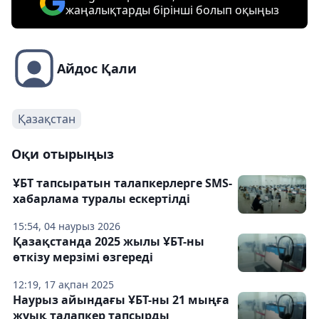
жаңалықтарды бірінші болып оқыңыз
Айдос Қали
Қазақстан
Оқи отырыңыз
ҰБТ тапсыратын талапкерлерге SMS-
хабарлама туралы ескертілді
15:54, 04 наурыз 2026
Қазақстанда 2025 жылы ҰБТ-ны
өткізу мерзімі өзгереді
12:19, 17 ақпан 2025
Наурыз айындағы ҰБТ-ны 21 мыңға
жуық талапкер тапсырды