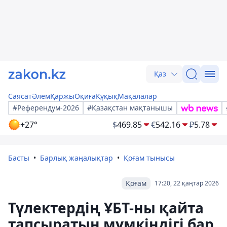
Қаз
Саясат
Әлем
Қаржы
Оқиға
Құқық
Мақалалар
#Референдум-2026
#Қазақстан мақтанышы
+27°
$
469.85
€
542.16
₽
5.78
Басты
Барлық жаңалықтар
Қоғам тынысы
Қоғам
17:20, 22 қаңтар 2026
Түлектердің ҰБТ-ны қайта
тапсыратын мүмкіндігі бар