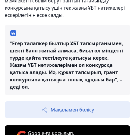
мемлекеттік білім беру грантын тағайындау
конкурсына қатысу үшін тек жазғы ҰБТ нәтижелері
ескерілетінін еске салды.
"Егер талапкер былтыр ҰБТ тапсырғанымен,
шекті балл жинай алмаса, биыл ол міндетті
түрде қайта тестілеуге қатысуы керек.
Жазғы ҰБТ нәтижелерімен ол конкурсқа
қатыса алады. Иә, құжат тапсырып, грант
конкурсына қатысуға толық құқығы бар", –
деді ол.
Мақаламен бөлісу
Google-ға қосылып,