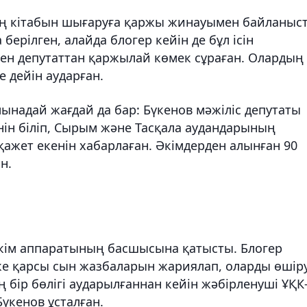
ың кітабын шығаруға қаржы жинауымен байланыс
ерілген, алайда блогер кейін де бұл ісін
мен депутаттан қаржылай көмек сұраған. Олардың
 дейін аударған.
ынадай жағдай да бар: Бүкенов мәжіліс депутаты
нін біліп, Сырым және Тасқала аудандарының
ажет екенін хабарлаған. Әкімдерден алынған 90
н.
кім аппаратының басшысына қатысты. Блогер
ікке қарсы сын жазбаларын жариялап, оларды өшір
ң бір бөлігі аударылғаннан кейін жәбірленуші ҰҚК
Бүкенов ұсталған.