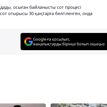
дады, осыған байланысты сот процесі
 сот отырысы 30 қаңтарға белгіленген, онда
Google-ға қосылып,
жаңалықтарды бірінші болып оқыңыз