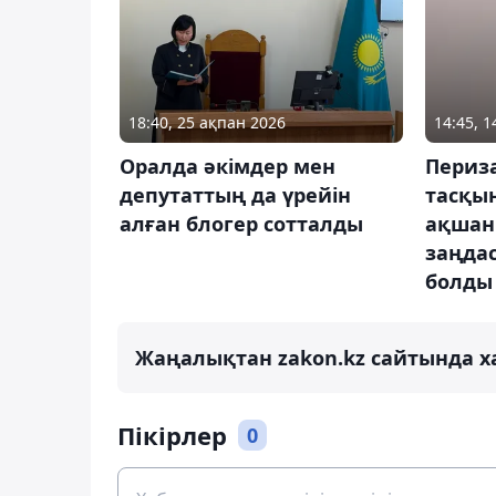
18:40, 25 ақпан 2026
14:45, 
Оралда әкімдер мен
Периза
депутаттың да үрейін
тасқын
алған блогер сотталды
ақшан
заңдас
болды
Жаңалықтан zakon.kz сайтында х
Пікірлер
0