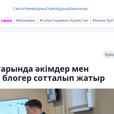
Саясат
Әлем
Қаржы
Оқиға
Құқық
Мақалалар
#Қазақмыс
#Салыстырмалы Қазақстан
#Халық бухг
Қоғ
тарында әкімдер мен
а блогер сотталып жатыр