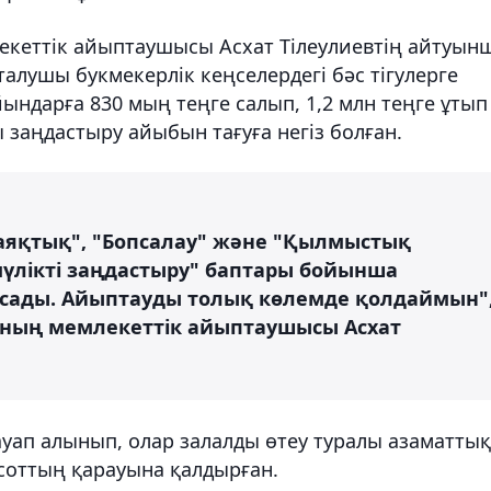
кеттік айыптаушысы Асхат Тілеулиевтің айтуынш
алушы букмекерлік кеңселердегі бәс тігулерге
ындарға 830 мың теңге салып, 1,2 млн теңге ұтып
 заңдастыру айыбын тағуға негіз болған.
аяқтық", "Бопсалау" және "Қылмыстық
үлікті заңдастыру" баптары бойынша
ады. Айыптауды толық көлемде қолдаймын"
ының мемлекеттік айыптаушысы Асхат
уап алынып, олар залалды өтеу туралы азаматтық
 соттың қарауына қалдырған.