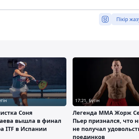
Пікір жаз
үгін
17:21, Бүгін
истка Соня
Легенда ММА Жорж Се
аева вышла в финал
Пьер признался, что 
а ITF в Испании
не получал удовольст
поединков