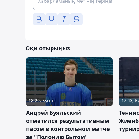
Оқи отырыңыз
18:20, Бүгін
17:43, Б
Андрей Буяльский
Теннис
отметился результативным
Жиенб
пасом в контрольном матче
турнир
за "Полонию Бытом"