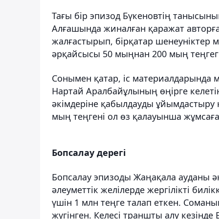
Тағы бір эпизод Бүкеновтің танысын
Алғашында жиналған қаражат авторға б
жалғастырып, бірқатар шенеуніктер 
әрқайсысы 50 мыңнан 200 мың теңгеге
Сонымен қатар, іс материалдарында м
Нартай Аралбайұлының өңірге келеті
әкімдеріне қабылдауды ұйымдастыру қ
мың теңгені ол өз қалауынша жұмсаға
Бопсалау дерегі
Бопсалау эпизоды Жаңақала ауданы ә
әлеуметтік желілерде жергілікті бил
үшін 1 млн теңге талап еткен. Соманы
жүгінген. Келесі траншты алу кезінде 