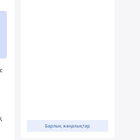
с
қ
Барлық жаңалықтар