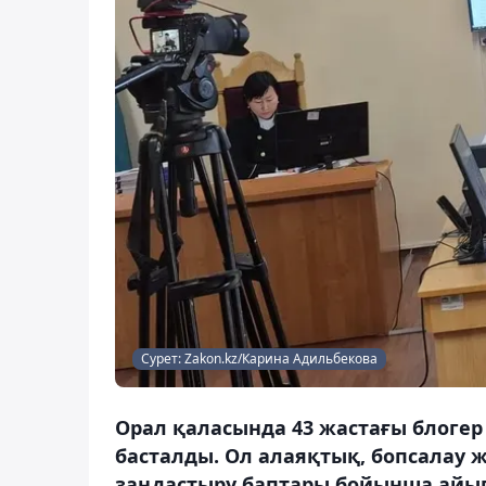
Сурет: Zakon.kz/Карина Адильбекова
Орал қаласында 43 жастағы блогер
басталды. Ол алаяқтық, бопсалау
заңдастыру баптары бойынша айыпт