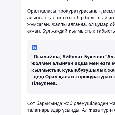
Орал қаласы прокуратурасының мемле
алынған қаражаттың бір бөлігін айыпт
жұмсаған. Жалпы алғанда, ол құмар ой
алған. Бұл жағдай қылмыстық табысты
"Осылайша, Айболат Бүкенов "Ал
жолмен алынған ақша мен өзге м
қылмыстық құқықбұзушылық жас
–деді Орал қаласы прокуратурас
Тілеулиев.
Сот барысында жәбірленушілерден жа
талап-арыздар ұсынды. Ал жаза түрін