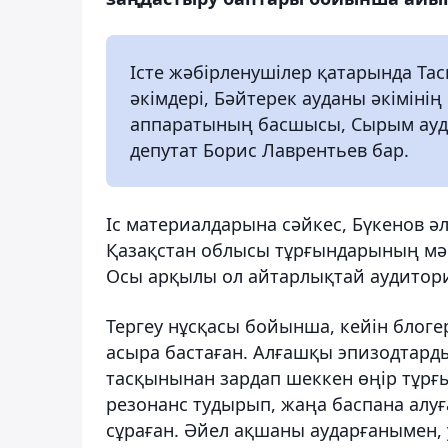
Істе жәбірленушілер қатарында Т
әкімдері, Бәйтерек ауданы әкіміні
аппаратының басшысы, Сырым аудан
депутат Борис Лаврентьев бар.
Іс материалдарына сәйкес, Бүкенов әл
Қазақстан облысы тұрғындарының мәсел
Осы арқылы ол айтарлықтай аудитори
Тергеу нұсқасы бойынша, кейін блоге
асыра бастаған. Алғашқы эпизодтарды
тасқынынан зардап шеккен өңір тұрғы
резонанс тудырып, жаңа баспана алуға
сұраған. Әйел ақшаны аударғанымен, у