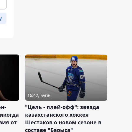
у
16:42, Бүгін
н-
"Цель - плей-офф": звезда
никогда
казахстанского хоккея
вия от
Шестаков о новом сезоне в
составе "Барыса"