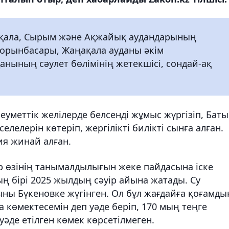
асқала, Сырым және Ақжайық аудандарының
ң орынбасары, Жаңақала ауданы әкім
ының сәулет бөлімінің жетекшісі, сондай-ақ
еуметтік желілерде белсенді жұмыс жүргізіп, Баты
елерін көтеріп, жергілікті билікті сынға алған.
я жинай алған.
р өзінің танымалдылығын жеке пайдасына іске
ң бірі 2025 жылдың сәуір айына жатады. Су
ны Бүкеновке жүгінген. Ол бұл жағдайға қоғамды
 көмектесемін деп уәде беріп, 170 мың теңге
әде етілген көмек көрсетілмеген.