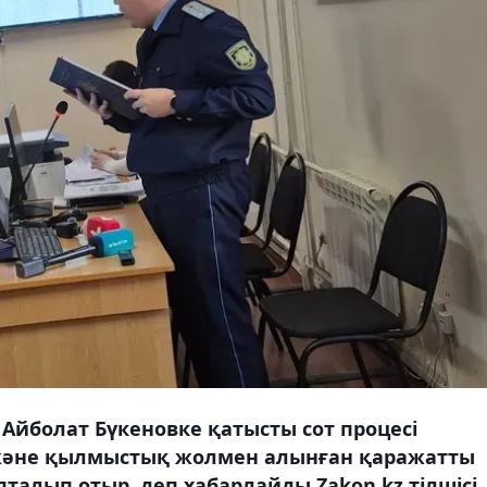
 Айболат Бүкеновке қатысты сот процесі
 және қылмыстық жолмен алынған қаражатты
алып отыр, деп хабарлайды Zakon.kz тілшісі.