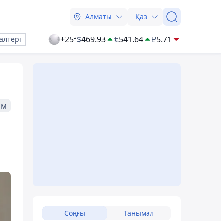
Алматы
Қаз
+25°
$
469.93
€
541.64
₽
5.71
алтері
ам
Соңғы
Танымал