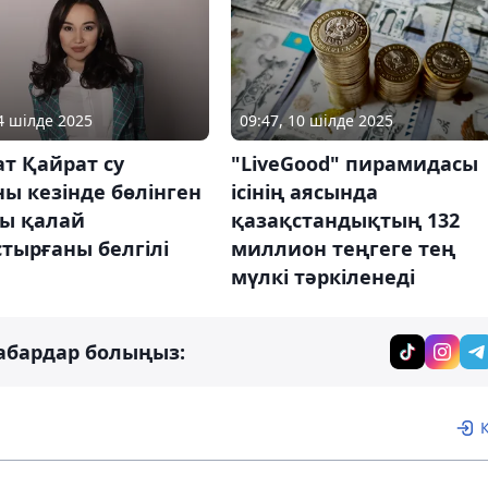
14 шілде 2025
09:47, 10 шілде 2025
т Қайрат су
"LiveGood" пирамидасы
ы кезінде бөлінген
ісінің аясында
ы қалай
қазақстандықтың 132
тырғаны белгілі
миллион теңгеге тең
мүлкі тәркіленеді
абардар болыңыз: