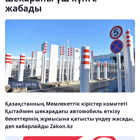
жабады
Сурет: gov.kg
Қазақстанның Мемлекеттік кірістер комитеті
Қытаймен шекарадағы автомобиль өткізу
бекеттерінің жұмысына қатысты үндеу жасады,
деп хабарлайды Zakon.kz