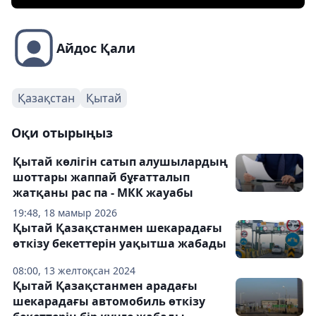
Айдос Қали
Қазақстан
Қытай
Оқи отырыңыз
Қытай көлігін сатып алушылардың
шоттары жаппай бұғатталып
жатқаны рас па - МКК жауабы
19:48, 18 мамыр 2026
Қытай Қазақстанмен шекарадағы
өткізу бекеттерін уақытша жабады
08:00, 13 желтоқсан 2024
Қытай Қазақстанмен арадағы
шекарадағы автомобиль өткізу