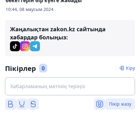
бекеттерін бір күнге жабады
10:44, 08 маусым 2024
Жаңалықтан zakon.kz сайтында
хабардар болыңыз:
Пікірлер
0
Кіру
Пікір жазу