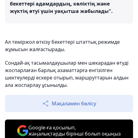
бекеттері адамдардың, көліктің және
жүктің өтуі үшін уақытша жабылады".
Ал теміржол өткізу бекеттері штаттық режимде
жұмысын жалғастырады.
Сондай-ақ тасымалдаушылар мен шекарадан өтуді
жоспарлаған барлық азаматтарға енгізілген
шектеулерді ескере отырып, маршруттарын алдын
ала жоспарлау ұсынылды.
Мақаламен бөлісу
Google-ға қосылып,
жаңалықтарды бірінші болып оқыңыз