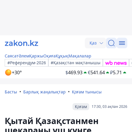
Қаз
Саясат
Әлем
Қаржы
Оқиға
Құқық
Мақалалар
#Референдум-2026
#Қазақстан мақтанышы
+30°
$
469.93
€
541.64
₽
5.71
Басты
Барлық жаңалықтар
Қоғам тынысы
Қоғам
17:30, 03 ақпан 2026
Қытай Қазақстанмен
шекараны үш күнге