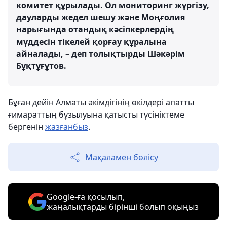
комитет құрылады. Ол мониторинг жүргізу,
дауларды жедел шешу және Моңғолия
нарығында отандық кәсіпкерлердің
мүддесін тікелей қорғау құралына
айналады, – деп толықтырды Шәкәрім
Бұқтұғұтов.
Бұған дейін Алматы әкімдігінің өкілдері апатты
ғимараттың бұзылуына қатысты түсініктеме
бергенін
жазғанбыз
.
Мақаламен бөлісу
Google-ға қосылып,
жаңалықтарды бірінші болып оқыңыз