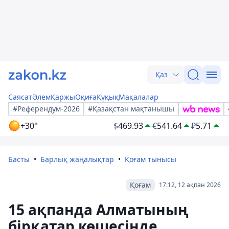
Қаз
Саясат
Әлем
Қаржы
Оқиға
Құқық
Мақалалар
#Референдум-2026
#Қазақстан мақтанышы
+30°
$
469.93
€
541.64
₽
5.71
Басты
Барлық жаңалықтар
Қоғам тынысы
Қоғам
17:12, 12 ақпан 2026
15 ақпанда Алматының
бірқатар көшесінде