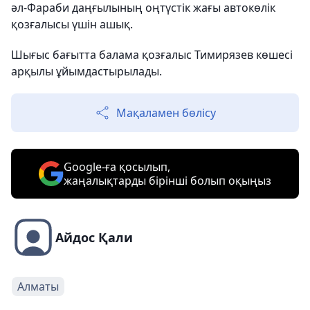
әл-Фараби даңғылының оңтүстік жағы автокөлік
қозғалысы үшін ашық.
Шығыс бағытта балама қозғалыс Тимирязев көшесі
арқылы ұйымдастырылады.
Мақаламен бөлісу
Google-ға қосылып,
жаңалықтарды бірінші болып оқыңыз
Айдос Қали
Алматы