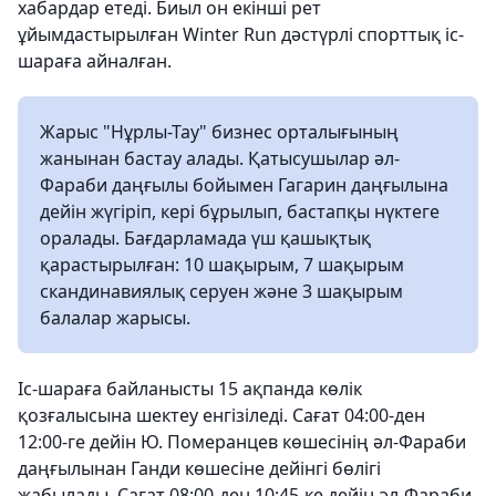
хабардар етеді. Биыл он екінші рет
ұйымдастырылған Winter Run дәстүрлі спорттық іс-
шараға айналған.
Жарыс "Нұрлы-Тау" бизнес орталығының
жанынан бастау алады. Қатысушылар әл-
Фараби даңғылы бойымен Гагарин даңғылына
дейін жүгіріп, кері бұрылып, бастапқы нүктеге
оралады. Бағдарламада үш қашықтық
қарастырылған: 10 шақырым, 7 шақырым
скандинавиялық серуен және 3 шақырым
балалар жарысы.
Іс-шараға байланысты 15 ақпанда көлік
қозғалысына шектеу енгізіледі. Сағат 04:00-ден
12:00-ге дейін Ю. Померанцев көшесінің әл-Фараби
даңғылынан Ганди көшесіне дейінгі бөлігі
жабылады. Сағат 08:00-ден 10:45-ке дейін әл-Фараби