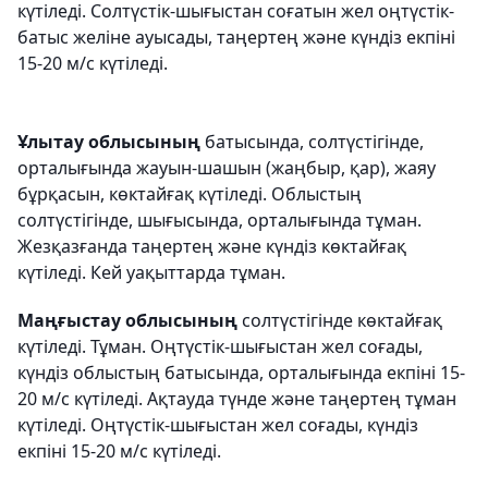
күтіледі. Солтүстік-шығыстан соғатын жел оңтүстік-
батыс желіне ауысады, таңертең және күндіз екпіні
15-20 м/с күтіледі.
Ұлытау облысының
батысында, солтүстігінде,
орталығында жауын-шашын (жаңбыр, қар), жаяу
бұрқасын, көктайғақ күтіледі. Облыстың
солтүстігінде, шығысында, орталығында тұман.
Жезқазғанда таңертең және күндіз көктайғақ
күтіледі. Кей уақыттарда тұман.
Маңғыстау облысының
солтүстігінде көктайғақ
күтіледі. Тұман. Оңтүстік-шығыстан жел соғады,
күндіз облыстың батысында, орталығында екпіні 15-
20 м/с күтіледі. Ақтауда түнде және таңертең тұман
күтіледі. Оңтүстік-шығыстан жел соғады, күндіз
екпіні 15-20 м/с күтіледі.