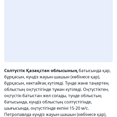
Солтүстік Қазақстан облысының
батысында қар,
бұрқасын, күндіз жауын-шашын (көбінесе қар),
бұрқасын, көктайғақ күтіледі. Түнде және таңертең
облыстың оңтүстігінде тұман күтіледі. Оңтүстіктен,
оңтүстік-батыстан жел соғады, түнде облыстың
батысында, күндіз облыстың солтүстігінде,
шығысында, оңтүстігінде екпіні 15-20 м/с.
Петропавлда күндіз жауын-шашын (көбінесе қар),