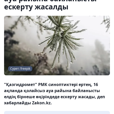
ескерту жасалды
Сурет: freepik
"Қазгидромет" РМК синоптиктері ертең, 16
ақпанда қолайсыз ауа райына байланысты
елдің бірнеше өңіріндеде ескерту жасады, деп
хабарлайды Zakon.kz.