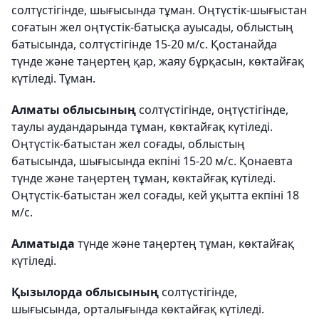
солтүстігінде, шығысында тұман. Оңтүстік-шығыстан
соғатын жел оңтүстік-батысқа ауысады, облыстың
батысында, солтүстігінде 15-20 м/с. Қостанайда
түнде және таңертең қар, жаяу бұрқасын, көктайғақ
күтіледі. Тұман.
Алматы облысының
солтүстігінде, оңтүстігінде,
таулы аудандарында тұман, көктайғақ күтіледі.
Оңтүстік-батыстан жел соғады, облыстың
батысында, шығысында екпіні 15-20 м/с. Қонаевта
түнде және таңертең тұман, көктайғақ күтіледі.
Оңтүстік-батыстан жел соғады, кей уқытта екпіні 18
м/с.
Алматыда
түнде және таңертең тұман, көктайғақ
күтіледі.
Қызылорда облысының
солтүстігінде,
шығысында, орталығында көктайғақ күтіледі.