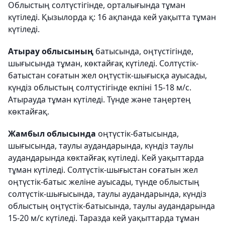
Облыстың солтүстігінде, орталығында тұман
күтіледі. Қызылорда қ: 16 ақпанда кей уақытта тұман
күтіледі.
Атырау облысының
батысында, оңтүстігінде,
шығысында тұман, көктайғақ күтіледі. Солтүстік-
батыстан соғатын жел оңтүстік-шығысқа ауысады,
күндіз облыстың солтүстігінде екпіні 15-18 м/с.
Атырауда тұман күтіледі. Түнде және таңертең
көктайғақ.
Жамбыл облысында
оңтүстік-батысында,
шығысында, таулы аудандарында, күндіз таулы
аудандарында көктайғақ күтіледі. Кей уақыттарда
тұман күтіледі. Солтүстік-шығыстан соғатын жел
оңтүстік-батыс желіне ауысады, түнде облыстың
солтүстік-шығысында, таулы аудандарында, күндіз
облыстың оңтүстік-батысында, таулы аудандарында
15-20 м/с күтіледі. Таразда кей уақыттарда тұман