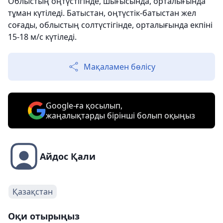
Облыстың оңтүстігінде, шығысында, орталығында
тұман күтіледі. Батыстан, оңтүстік-батыстан жел
соғады, облыстың солтүстігінде, орталығында екпіні
15-18 м/с күтіледі.
Мақаламен бөлісу
Google-ға қосылып,
жаңалықтарды бірінші болып оқыңыз
Айдос Қали
Қазақстан
Оқи отырыңыз