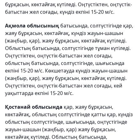
бұрқасын, көктайғақ күтіледі. Оңтүстіктен, оңтүстік-
батыстан жел соғады, күндіз екпіні 15-20 м/с.
Ақмола облысының
батысында, солтүстігінде қар,
жаяу бұрқасын, көктайғақ, күндіз жауын-шашын
(жаңбыр, қар), жаяу бұрқасын, көктайғақ күтіледі.
Облыстың батысында, солтүстігінде тұман күтіледі.
Оңтүстіктен, оңтүстік-батыстан жел соғады,
облыстың батысында, солтүстігінде, шығысында
екпіні 15-20 м/с. Көкшетауда күндіз жауын-шашын
(жаңбыр, қар), жаяу бұрқасын, көктайғақ күтіледі.
Оңтүстіктен, оңтүстік-батыстан жел соғады, кей
уақыттарда екпіні 15-20 м/с.
Қостанай облысында
қар, жаяу бұрқасын,
көктайғақ, облыстың солтүстігінде қатты қар, күндіз
облыстың солтүстігінде, шығысында, оңтүстігінде
жауын-шашын (жаңбыр, қар) жаяу бұрқасын,
көктайғақ күтіледі. Облыстың батысында,