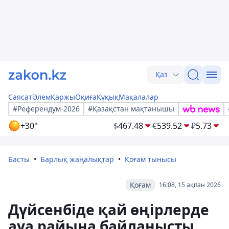
Қаз
Саясат
Әлем
Қаржы
Оқиға
Құқық
Мақалалар
#Референдум-2026
#Қазақстан мақтанышы
+30°
$
467.48
€
539.52
₽
5.73
Басты
Барлық жаңалықтар
Қоғам тынысы
Қоғам
16:08, 15 ақпан 2026
Дүйсенбіде қай өңірлерде
ауа райына байланысты