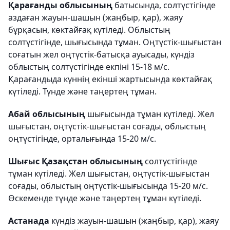
Қарағанды облысының
батысында, солтүстігінде
аздаған жауын-шашын (жаңбыр, қар), жаяу
бұрқасын, көктайғақ күтіледі. Облыстың
солтүстігінде, шығысында тұман. Оңтүстік-шығыстан
соғатын жел оңтүстік-батысқа ауысады, күндіз
облыстың солтүстігінде екпіні 15-18 м/с.
Қарағандыда күннің екінші жартысында көктайғақ
күтіледі. Түнде және таңертең тұман.
Абай облысының
шығысында тұман күтіледі. Жел
шығыстан, оңтүстік-шығыстан соғады, облыстың
оңтүстігінде, орталығында 15-20 м/с.
Шығыс Қазақстан облысының
солтүстігінде
тұман күтіледі. Жел шығыстан, оңтүстік-шығыстан
соғады, облыстың оңтүстік-шығысында 15-20 м/с.
Өскеменде түнде және таңертең тұман күтіледі.
Астанада
күндіз жауын-шашын (жаңбыр, қар), жаяу