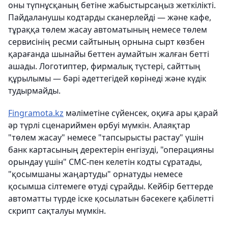
оны түпнұсқаның бетіне жабыстырсаңыз жеткілікті.
Пайдаланушы кодтарды сканерлейді — және кафе,
тұраққа төлем жасау автоматының немесе төлем
сервисінің ресми сайтының орнына сырт көзбен
қарағанда шынайы беттен аумайтын жалған бетті
ашады. Логотиптер, фирмалық түстері, сайттың
құрылымы — бәрі әдеттегідей көрінеді және күдік
тудырмайды.
Fingramota.kz
мәліметіне сүйенсек, оқиға ары қарай
әр түрлі сценариймен өрбуі мүмкін. Алаяқтар
"төлем жасау" немесе "тапсырысты растау" үшін
банк картасының деректерін енгізуді, "операцияны
орындау үшін" СМС-пен келетін кодты сұратады,
"қосымшаны жаңартуды" орнатуды немесе
қосымша сілтемеге өтуді сұрайды. Кейбір беттерде
автоматты түрде іске қосылатын бәсекеге қабілетті
скрипт сақталуы мүмкін.