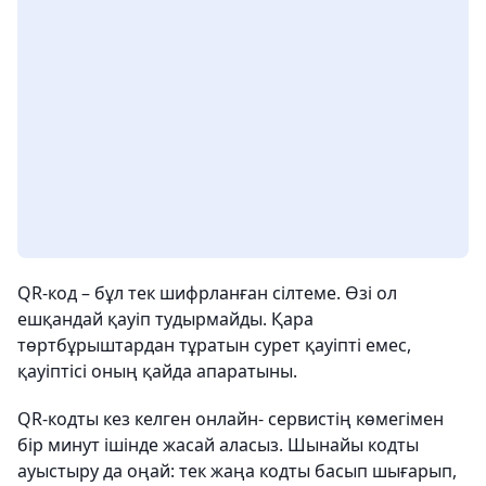
QR-код – бұл тек шифрланған сілтеме. Өзі ол
ешқандай қауіп тудырмайды. Қара
төртбұрыштардан тұратын сурет қауіпті емес,
қауіптісі оның қайда апаратыны.
QR-кодты кез келген онлайн- сервистің көмегімен
бір минут ішінде жасай аласыз. Шынайы кодты
ауыстыру да оңай: тек жаңа кодты басып шығарып,