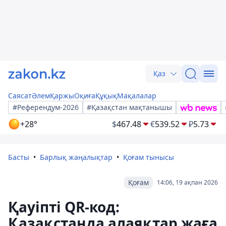
Қаз
Саясат
Әлем
Қаржы
Оқиға
Құқық
Мақалалар
#Референдум-2026
#Қазақстан мақтанышы
+28°
$
467.48
€
539.52
₽
5.73
Басты
Барлық жаңалықтар
Қоғам тынысы
Қоғам
14:06, 19 ақпан 2026
Қауіпті QR-код:
Қазақстанда алаяқтар жаға