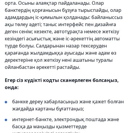
орта. Осыны алаяқтар пайдаланады. Олар
банктердің қорғанысын бұзуға тырыспайды, олар
адамдардың іс-қимылын қолданады: байланыссыз
ақы төлеу әдеті; таныс интерфейс пен дизайнға
деген сенім; кезекте, автотұрақта немесе жеткізу
кезіндегі асығыстық және іс-әрекеттің автоматты
түрде болуы. Салдарынан назар тексеруден
қарағанда жылдамдыққа ауысады және адам өз
деректеріне қол жеткізу нені ашатыны туралы
ойланбастан әрекетті растайды.
Егер сіз күдікті кодты сканерлеген болсаңыз,
онда:
банкке дереу хабарласыңыз және қажет болған
жағдайда картаны бұғаттаңыз;
интернет-банкте, электрондық поштада және
басқа да маңызды қызметтерде