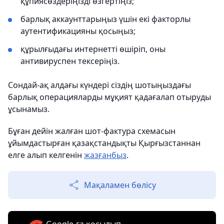
құпиясөздеріңізді өзгертіңіз;
барлық аккаунттарыңыз үшін екі факторлы
аутентификацияны қосыңыз;
құрылғыдағы интернетті өшіріп, оны
антивируспен тексеріңіз.
Сондай-ақ алдағы күндері сіздің шотыңыздағы
барлық операцияларды мұқият қадағалап отыруды
ұсынамыз.
Бұған дейін жалған шот-фактура схемасын
ұйымдастырған қазақстандықты Қырғызстаннан
елге алып келгенін
жазғанбыз
.
Мақаламен бөлісу