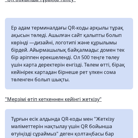
Ер адам терминалдағы QR-коды арқылы тұрақ
ақысын төледі. Ашылған сайт қалыпты болып
көрінді —дизайні, логотипі және құрылымы
бірдей. Айырмашылық байқалмады: домен тек
бір әріппен ерекшеленді. Ол 500 теңге төлеу
үшін карта деректерін енгізді. Төлем өтті, бірақ
кейінірек картадан бірнеше рет үлкен сома
төленген болып шықты.
"Мерзімі өтіп кеткеннен кейінгі жеткізу"
Тұрғын есік алдында QR-коды мен "Жеткізу
мәліметтерін нақтылау үшін QR бойынша
өтуіңізді сұраймыз" деген қолтаңбасы бар