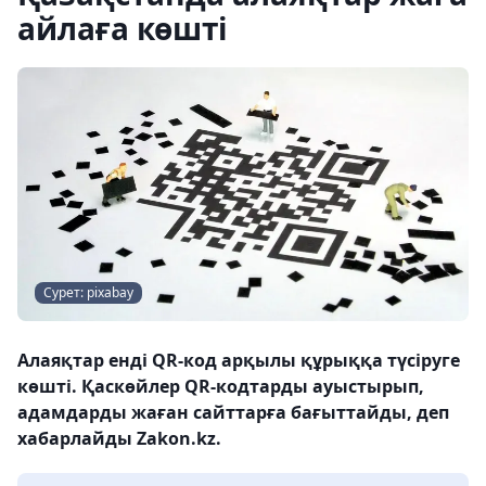
айлаға көшті
Сурет: pixabay
Алаяқтар енді QR-код арқылы құрыққа түсіруге
көшті. Қаскөйлер QR-кодтарды ауыстырып,
адамдарды жаған сайттарға бағыттайды, деп
хабарлайды Zakon.kz.