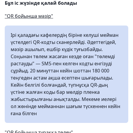
Бұл іс жүзінде қалай болады
"QR бойынша мәзір"
Ірі қаладағы кафелердің біріне келуші мейман
үстелдегі QR-кодты сканерлейді. Әдеттегідей,
мәзір ашылып, ешбір күдік туғызбайды.
Соңынан төлем жасаған кезде оған "төлемді
растауды" — SMS-пен келген кодты енгізуді
сұрйыд. 20 минуттан кейін шоттан 180 000
теңгеден астам ақша есептен шығарылады.
Кейін белгілі болғандай, түпнұсқа QR-дың
үстіне жалған коды бар мөлдір пленка
жабыстырылғаны анықталды. Мекеме иелері
ол жөнінде мейманнан шағым түскеннен кейін
ғана білген
"QR бойынша тұраққа төлеу"