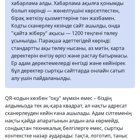
хабарлама алды. Хабарлама ақылға қонымды
болып көрінді — жөнелтушіні көрсетпестен,
бірақ жеткізу қызметтеріне тән жазбамен.
Кодты сканерлеу кезінде сайт ашылды, онда
"қайта жіберу" ақысы — 1200 теңгені төлеу
ұсынылды. Парақша әдеттегідей көрінді:
стандартты ақы төлеу нысаны, аз мәтін, карта
деректерін енгізу өрісі және растау батырмасы.
Ер адам деректемелерді енгізді және кейінірек
бұл деректер сыртқы сайттарда онлайн сатып
алу үшін пайдаланылды.
QR-кодын көзбен "оқу" мүмкін емес – біздің
алдымызда тек ақ-қара квадрат, ал нақты адресат
сканерлеуден кейін ғана ашылады. Адам сілтеменің
нақты қайда апаратынын алдын-ала көрмейді,
сондықтан техникалық белгілерге емес, сыртқы
контекстке назар аударады: тақта, логотип, таныс