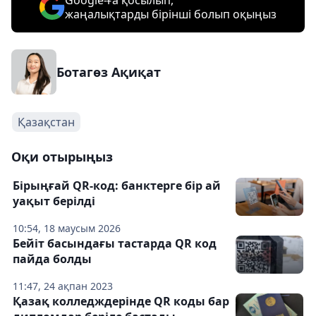
Google-ға қосылып,
жаңалықтарды бірінші болып оқыңыз
Ботагөз Ақиқат
Қазақстан
Оқи отырыңыз
Бірыңғай QR-код: банктерге бір ай
уақыт берілді
10:54, 18 маусым 2026
Бейіт басындағы тастарда QR код
пайда болды
11:47, 24 ақпан 2023
Қазақ колледждерінде QR коды бар