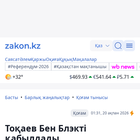
Қаз
Саясат
Әлем
Қаржы
Оқиға
Құқық
Мақалалар
#Референдум-2026
#Қазақстан мақтанышы
+32°
$
469.93
€
541.64
₽
5.71
Басты
Барлық жаңалықтар
Қоғам тынысы
Қоғам
01:31, 20 ақпан 2026
Тоқаев Бен Блэкті
қабылдады