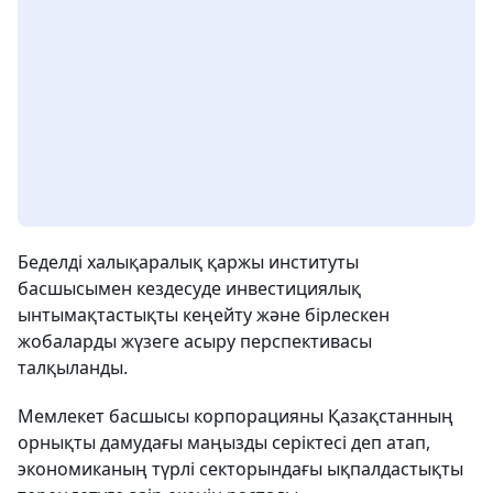
Беделді халықаралық қаржы институты
басшысымен кездесуде инвестициялық
ынтымақтастықты кеңейту және бірлескен
жобаларды жүзеге асыру перспективасы
талқыланды.
Мемлекет басшысы корпорацияны Қазақстанның
орнықты дамудағы маңызды серіктесі деп атап,
экономиканың түрлі секторындағы ықпалдастықты