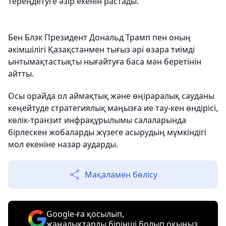
тереңдетуге әзір екенін растады.
Бен Блэк Президент Дональд Трамп пен оның
әкімшілігі Қазақстанмен тығыз әрі өзара тиімді
ынтымақтастықты нығайтуға баса мән беретінін
айтты.
Осы орайда ол аймақтық және өңіраралық сауданы
кеңейтуде стратегиялық маңызға ие тау-кен өндірісі,
көлік-транзит инфрақұрылымы салаларында
бірлескен жобаларды жүзеге асырудың мүмкіндігі
мол екеніне назар аударды.
Мақаламен бөлісу
Google-ға қосылып,
жаңалықтарды бірінші болып оқыңыз