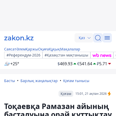
Қаз
Саясат
Әлем
Қаржы
Оқиға
Құқық
Мақалалар
#Референдум-2026
#Қазақстан мақтанышы
+25°
$
469.93
€
541.64
₽
5.71
Басты
Барлық жаңалықтар
Қоғам тынысы
Қоғам
15:01, 21 ақпан 2026
Тоқаевқа Рамазан айының
басталуына орай құттықтау