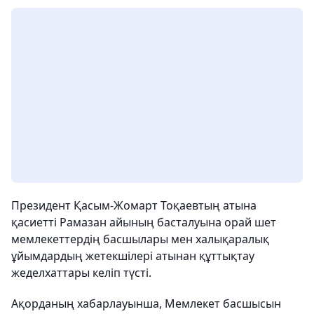
Президент Қасым-Жомарт Тоқаевтың атына
қасиетті Рамазан айының басталуына орай шет
мемлекеттердің басшылары мен халықаралық
ұйымдардың жетекшілері атынан құттықтау
жеделхаттары келіп түсті.
Ақорданың хабарлауынша, Мемлекет басшысын