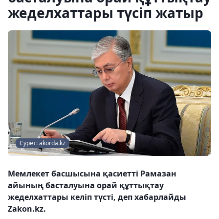
жеделхаттары түсіп жатыр
Сурет: akorda.kz
Мемлекет басшысына қасиетті Рамазан
айының басталуына орай құттықтау
жеделхаттары келіп түсті, деп хабарлайды
Zakon.kz.