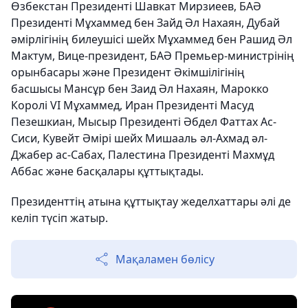
Өзбекстан Президенті Шавкат Мирзиеев, БАӘ
Президенті Мұхаммед бен Зайд Әл Нахаян, Дубай
әмірлігінің билеушісі шейх Мұхаммед бен Рашид Әл
Мактум, Вице-президент, БАӘ Премьер-министрінің
орынбасары және Президент Әкімшілігінің
басшысы Мансұр бен Заид Әл Нахаян, Марокко
Королі VI Мұхаммед, Иран Президенті Масуд
Пезешкиан, Мысыр Президенті Әбдел Фаттах Ас-
Сиси, Кувейт Әмірі шейх Мишааль әл-Ахмад әл-
Джабер ас-Сабах, Палестина Президенті Махмұд
Аббас және басқалары құттықтады.
Президенттің атына құттықтау жеделхаттары әлі де
келіп түсіп жатыр.
Мақаламен бөлісу