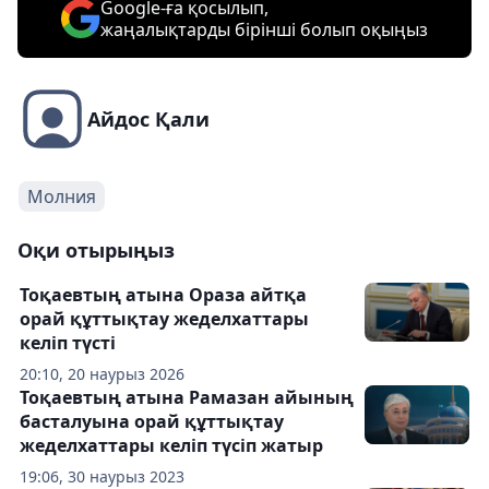
Google-ға қосылып,
жаңалықтарды бірінші болып оқыңыз
Айдос Қали
Молния
Оқи отырыңыз
Тоқаевтың атына Ораза айтқа
орай құттықтау жеделхаттары
келіп түсті
20:10, 20 наурыз 2026
Тоқаевтың атына Рамазан айының
басталуына орай құттықтау
жеделхаттары келіп түсіп жатыр
19:06, 30 наурыз 2023