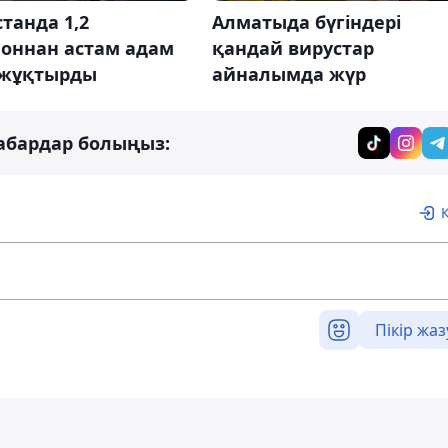
танда 1,2
Алматыда бүгіндері
оннан астам адам
қандай вирустар
жұқтырды
айналымда жүр
абардар болыңыз:
Пікір жаз