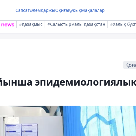
Саясат
Әлем
Қаржы
Оқиға
Құқық
Мақалалар
#Қазақмыс
#Салыстырмалы Қазақстан
#Халық бухг
Қоғ
йынша эпидемиологиялы