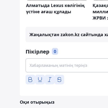
Алматыда Lexus көлігінің
Қазақс
үстіне ағаш құлады
милли
ЖРВИ 
Жаңалықтан zakon.kz сайтында х
Пікірлер
0
Оқи отырыңыз