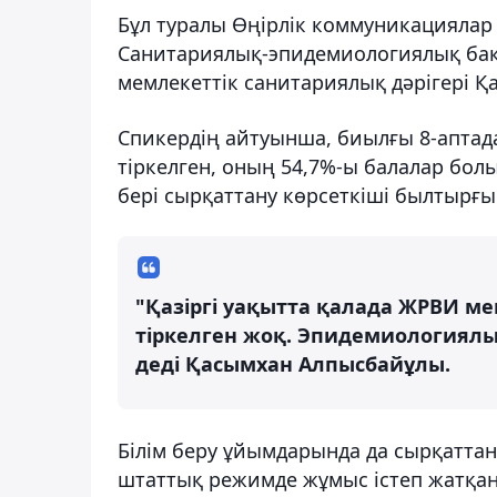
Бұл туралы Өңірлік коммуникациялар
Санитариялық-эпидемиологиялық бақ
мемлекеттік санитариялық дәрігері Қ
Спикердің айтуынша, биылғы 8-аптад
тіркелген, оның 54,7%-ы балалар бо
бері сырқаттану көрсеткіші былтырғы
"Қазіргі уақытта қалада ЖРВИ м
тіркелген жоқ. Эпидемиологиялы
деді Қасымхан Алпысбайұлы.
Білім беру ұйымдарында да сырқаттан
штаттық режимде жұмыс істеп жатқа