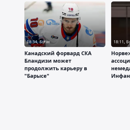
18:34, Бүгін
18:11, Б
Канадский форвард СКА
Норве
Бландизи может
ассоци
продолжить карьеру в
немед
"Барысе"
Инфан