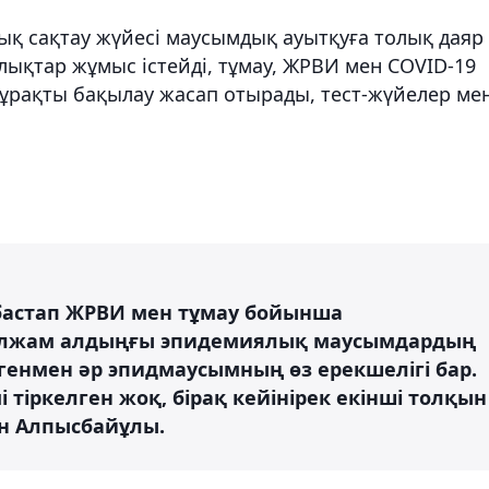
қ сақтау жүйесі маусымдық ауытқуға толық даяр
лықтар жұмыс істейді, тұмау, ЖРВИ мен COVID-19
рақты бақылау жасап отырады, тест-жүйелер ме
бастап ЖРВИ мен тұмау бойынша
болжам алдыңғы эпидемиялық маусымдардың
егенмен әр эпидмаусымның өз ерекшелігі бар.
і тіркелген жоқ, бірақ кейінірек екінші толқын
ан Алпысбайұлы.