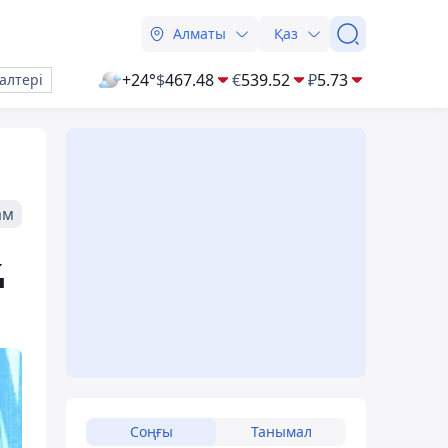
Алматы
Қаз
+24°
$
467.48
€
539.52
₽
5.73
алтері
ам
қ
Соңғы
Танымал