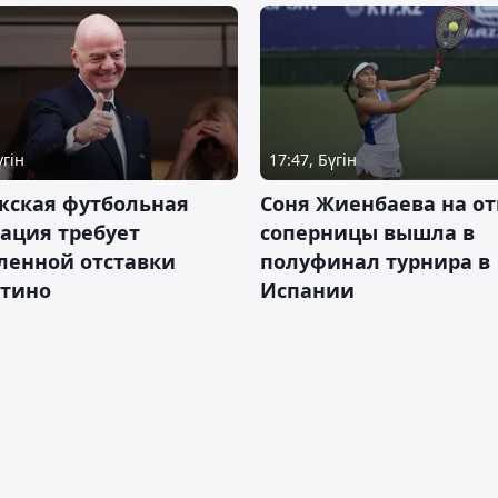
үгін
17:47, Бүгін
жская футбольная
Соня Жиенбаева на от
ация требует
соперницы вышла в
ленной отставки
полуфинал турнира в
тино
Испании