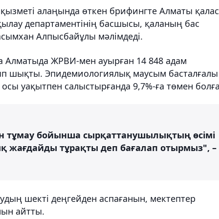
 қызметі алаңында өткен брифингте Алматы қала
ылау департаментінің басшысы, қаланың бас
асымхан Алпысбайұлы мәлімдеді.
а Алматыда ЖРВИ-мен ауырған 14 848 адам
лып шықты. Эпидемиологиялық маусым басталғалы
 осы уақытпен салыстырғанда 9,7%-ға төмен болға
ен тұмау бойынша сырқаттанушылықтың өсімі
қ жағдайды тұрақты деп бағалап отырмыз", –
удың шекті деңгейден аспағанын, мектептер
нын айтты.