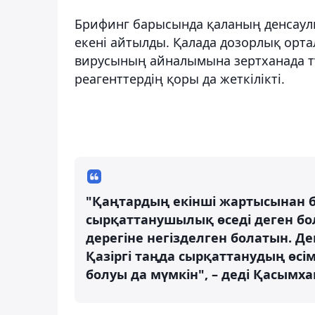
Брифинг барысында қаланың денсаулы
екені айтылды. Қалада дозорлық орта
вирусының айналымына зертханада тұ
реагенттердің қоры да жеткілікті.
"Қаңтардың екінші жартысынан 
сырқаттанушылық өседі деген 
дерегіне негізделген болатын. Д
Қазіргі таңда сырқаттанудың өсім
болуы да мүмкін", – деді Қасымх