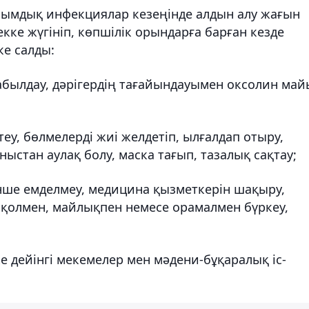
сымдық инфекциялар кезеңінде алдын алу жағын
кке жүгініп, көпшілік орындарға барған кезде
ке салды:
қабылдау, дәрігердің тағайындауымен оксолин ма
еу, бөлмелерді жиі желдетіп, ылғалдап отыру,
стан аулақ болу, маска тағып, тазалық сақтау;
тінше емделмеу, медицина қызметкерін шақыру,
 қолмен, майлықпен немесе орамалмен бүркеу,
е дейінгі мекемелер мен мәдени-бұқаралық іс-