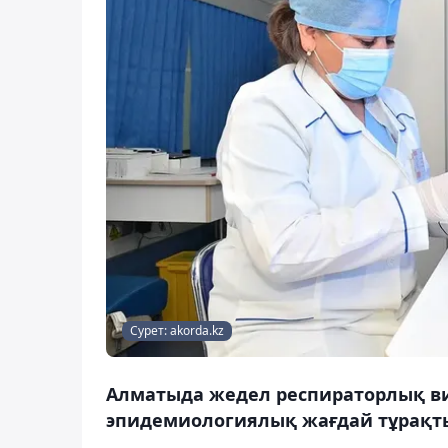
Сурет: akorda.kz
Алматыда жедел респираторлық в
эпидемиологиялық жағдай тұрақты,