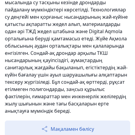
мысалында су тасқыны кезінде дрондарды
пайдалану мүмкіндіктері көрсетілді. Технологиялар
су деңгейі мен қорғаныс нысандарының жай-күйіне
қатысты ақпаратты жедел алып, материалдарды
одан әрі ТЖД жедел штабына және Digital Aqmola
орталығына беруді қамтамасыз етеді. Жүйе Ақмола
облысының аудан орталықтары мен қалаларында
енгізілген. Сондай-ақ дрондар арқылы ТКШ
нысандарының қауіпсіздігі, аумақтардың
санитарлық жағдайы бақыланып, егістіктердің жай-
күйін бағалау үшін ауыл шаруашылығы алқаптарын
тексеру жүргізіледі. Бұл сондай-ақ өрттерді, рұқсат
етілмеген полигондарды, заңсыз құрылыс
фактілерін, ғимараттар мен инженерлік желілердің
жылу шығынын және тағы басқаларын ерте
анықтауға мүмкіндік береді.
Мақаламен бөлісу