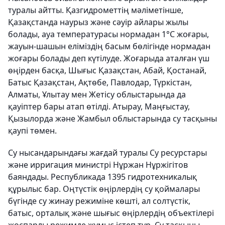
туралы айтты. Қазгидрометтің мәліметінше,
Қазақстанда наурыз және сәуір айлары жылы
болады, ауа температурасы нормадан 1°С жоғары,
жауын-шашын еліміздің басым бөлігінде нормадан
жоғары болады деп күтілуде. Жоғарыда аталған үш
өңірден басқа, Шығыс Қазақстан, Абай, Қостанай,
Батыс Қазақстан, Ақтөбе, Павлодар, Түркістан,
Алматы, Ұлытау мен Жетісу облыстарында да
қауіптер бары атап өтілді. Атырау, Маңғыстау,
Қызылорда және Жамбыл облыстарында су тасқыны
қаупі төмен.
Су нысандарындағы жағдай туралы Су ресурстары
және ирригация министрі Нұржан Нұржігітов
баяндады. Республикада 1395 гидротехникалық
құрылыс бар. Оңтүстік өңірлердің су қоймалары
бүгінде су жинау режиміне көшті, ал солтүстік,
батыс, орталық және шығыс өңірлердің объектілері