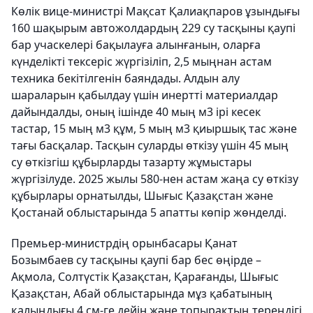
Көлік вице-министрі Мақсат Қалиақпаров ұзындығы
160 шақырым автожолдардың 229 су тасқыны қаупі
бар учаскелері бақылауға алынғанын, оларға
күнделікті тексеріс жүргізіліп, 2,5 мыңнан астам
техника бекітілгенін баяндады. Алдын алу
шараларын қабылдау үшін инертті материалдар
дайындалды, оның ішінде 40 мың м3 ірі кесек
тастар, 15 мың м3 құм, 5 мың м3 қиыршық тас және
тағы басқалар. Тасқын суларды өткізу үшін 45 мың
су өткізгіш құбырларды тазарту жұмыстары
жүргізілуде. 2025 жылы 580-нен астам жаңа су өткізу
құбырлары орнатылды, Шығыс Қазақстан және
Қостанай облыстарында 5 апатты көпір жөнделді.
Премьер-министрдің орынбасары Қанат
Бозымбаев су тасқыны қаупі бар бес өңірде –
Ақмола, Солтүстік Қазақстан, Қарағанды, Шығыс
Қазақстан, Абай облыстарында мұз қабатының
қалыңдығы 4 см-ге дейін және топырақтың тереңдігі