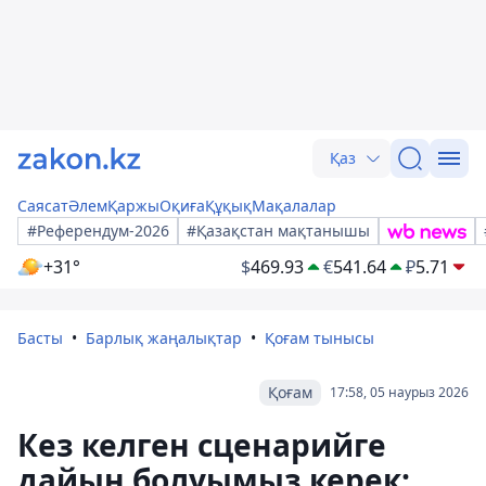
Қаз
Саясат
Әлем
Қаржы
Оқиға
Құқық
Мақалалар
#Референдум-2026
#Қазақстан мақтанышы
+31°
$
469.93
€
541.64
₽
5.71
Басты
Барлық жаңалықтар
Қоғам тынысы
Қоғам
17:58, 05 наурыз 2026
Кез келген сценарийге
дайын болуымыз керек: