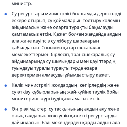
министр.
Су ресурстары министрлігі болжамды деректерді
ескере отырып, су қоймаларын толтыру көлемін
айқындасын және оларға тұрақты бақылауды
қамтамасыз етсін. Қажет болған жағдайда алдын
ала және қауіпсіз су жіберу шараларын
қабылдасын. Сонымен қатар шекаралас
мемлекеттермен бірлесіп, трансшекаралық су
айдындарында су шығындары мен қауіптердің
туындауы туралы тұрақты түрде өзара
деректермен алмасуды ұйымдастыру қажет.
Көлік министрлігі жолдардың, көпірлердің және
су өткізу құбырларының жай-күйіне тәулік бойы
мониторинг жүргізуді қамтамасыз етсін.
Өңір әкімдіктері су тасқынының алдын алу және
оның салдарын жою үшін қажетті ресурстарды
дайындасын. Елді мекендерден қарды алдын ала