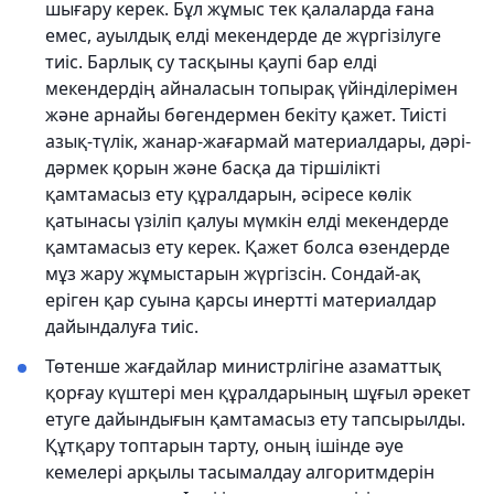
шығару керек. Бұл жұмыс тек қалаларда ғана
емес, ауылдық елді мекендерде де жүргізілуге
тиіс. Барлық су тасқыны қаупі бар елді
мекендердің айналасын топырақ үйінділерімен
және арнайы бөгендермен бекіту қажет. Тиісті
азық-түлік, жанар-жағармай материалдары, дәрі-
дәрмек қорын және басқа да тіршілікті
қамтамасыз ету құралдарын, әсіресе көлік
қатынасы үзіліп қалуы мүмкін елді мекендерде
қамтамасыз ету керек. Қажет болса өзендерде
мұз жару жұмыстарын жүргізсін. Сондай-ақ
еріген қар суына қарсы инертті материалдар
дайындалуға тиіс.
Төтенше жағдайлар министрлігіне азаматтық
қорғау күштері мен құралдарының шұғыл әрекет
етуге дайындығын қамтамасыз ету тапсырылды.
Құтқару топтарын тарту, оның ішінде әуе
кемелері арқылы тасымалдау алгоритмдерін