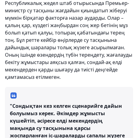
Республикалық жедел штаб отырысында Премьер-
министр су тасқыны жағдайын қиындатып жіберуі
мүмкін бірқатар факторға назар аударды. Олар –
қалың қар, күздегі жаңбырдан соң жер бетінің мұз
болып қатып қалуы, топырақ қабатындағы терең
тоң. Бұл ретте кейбір өңірлерде су тасқынына
дайындық шаралары толық жүзеге асырылмаған.
Оның ішінде өзендердің түбін тереңдету, жағалауды
бекіту жұмыстары аяқсыз қалған, сондай-ақ елді
мекендерден қарды шығару да тиісті деңгейде
қамтамасыз етілмеген.
"Сондықтан кез келген сценарийге дайын
болуымыз керек. Әкімдер жұмысты
күшейтіп, әсіресе елді мекендердің
маңында су тасқынына қарсы
жоспарланған іс-шараларды сапалы жүзеге