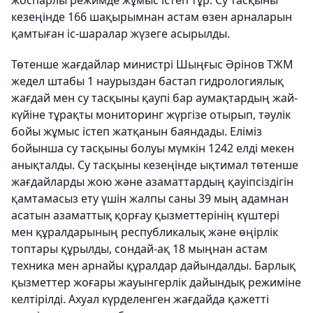
жоспарлы режимде жұмыс істеп тұр. Су тасқыны
кезеңінде 166 шақырымнан астам өзен арналарын
қамтыған іс-шаралар жүзеге асырылды.
Төтенше жағдайлар министрі Шыңғыс Әрінов ТЖМ
жедел штабы 1 наурыздан бастап гидрологиялық
жағдай мен су тасқыны қаупі бар аумақтардың жай-
күйіне тұрақты мониторинг жүргізе отырып, тәулік
бойы жұмыс істеп жатқанын баяндады. Еліміз
бойынша су тасқыны болуы мүмкін 1242 елді мекен
анықталды. Су тасқыны кезеңінде ықтимал төтенше
жағдайларды жою және азаматтардың қауіпсіздігін
қамтамасыз ету үшін жалпы саны 39 мың адамнан
асатын азаматтық қорғау қызметтерінің күштері
мен құралдарының республикалық және өңірлік
топтары құрылды, сондай-ақ 18 мыңнан астам
техника мен арнайы құралдар дайындалды. Барлық
қызметтер жоғары жауынгерлік дайындық режиміне
келтірілді. Ахуал күрделенген жағдайда қажетті