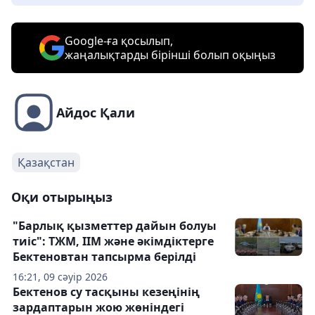
Google-ға қосылып,
жаңалықтарды бірінші болып оқыңыз
Айдос Қали
Қазақстан
Оқи отырыңыз
"Барлық қызметтер дайын болуы
тиіс": ТЖМ, ІІМ және әкімдіктерге
Бектеновтан тапсырма берілді
16:21, 09 сәуір 2026
Бектенов су тасқыны кезеңінің
зардаптарын жою жөніндегі