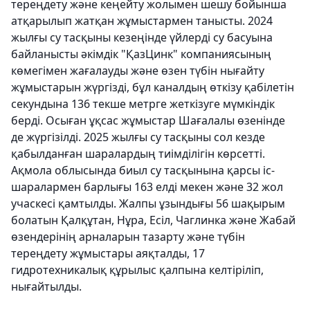
тереңдету және кеңейту жолымен шешу бойынша
атқарылып жатқан жұмыстармен танысты. 2024
жылғы су тасқыны кезеңінде үйлерді су басуына
байланысты әкімдік "ҚазЦинк" компаниясының
көмегімен жағалауды және өзен түбін нығайту
жұмыстарын жүргізді, бұл каналдың өткізу қабілетін
секундына 136 текше метрге жеткізуге мүмкіндік
берді. Осыған ұқсас жұмыстар Шағалалы өзенінде
де жүргізілді. 2025 жылғы су тасқыны сол кезде
қабылданған шаралардың тиімділігін көрсетті.
Ақмола облысында биыл су тасқынына қарсы іс-
шаралармен барлығы 163 елді мекен және 32 жол
учаскесі қамтылды. Жалпы ұзындығы 56 шақырым
болатын Қалқұтан, Нұра, Есіл, Чаглинка және Жабай
өзендерінің арналарын тазарту және түбін
тереңдету жұмыстары аяқталды, 17
гидротехникалық құрылыс қалпына келтіріліп,
нығайтылды.