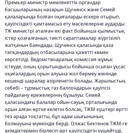
Премьер-министр мемлекеттік органдар
басшыларының назарын Щучинск және Семей
қалаларында болған оқиғаларды ескере отырып,
қауіпсіздікті қамтамасыз ету мәселелеріне аударды.
ТЖ министрі аталған екі факт бойынша қылмыстық
істер қозғалғанын, тиісті сараптамалар жүргізіліп
жатқанын баяндады. Щучинск қаласында қаза
тапқандардың отбасыларына қажетті көмек
көрсетілді. Ведомствоаралық комиссия жұмыс
істеуде, оның қорытындысы бойынша осыған ұқсас
оқиғалардың орын алуына жол бермеу жөнінде
кешенді шаралар әзірленетін болады. Жарылыстың
себебі – тұрмыстық газ баллондарын қауіпсіз
пайдалану ережелерінің бұзылуы. Семей
қаласындағы балалар ойын-сауық орталығында
орын алған өртке келетін болсақ, ТЖМ күштері өртті
тез арада тоқтатты, бұл адам шығынының
болмауына мүмкіндік берді. Олжас Бектенов ТЖМ-ге
әкімдіктермен бірлесіп өрт қауіпсіздігін күшейтуді,