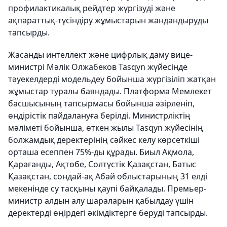
профилактикалық рейдтер жүргізуді және
ақпараттық-түсіндіру жұмыстарын жандандыруды
тапсырды.
Жасанды интеллект және цифрлық даму вице-
министрі Мәлік Олжабеков Tasqyn жүйесінде
тәуекелдерді модельдеу бойынша жүргізіліп жатқан
жұмыстар туралы баяндады. Платформа Мемлекет
басшысының тапсырмасы бойынша әзірленіп,
өндірістік пайдалануға берілді. Министрліктің
мәліметі бойынша, өткен жылы Tasqyn жүйесінің
болжамдық деректерінің сәйкес келу көрсеткіші
орташа есеппен 75%-ды құрады. Биыл Ақмола,
Қарағанды, Ақтөбе, Солтүстік Қазақстан, Батыс
Қазақстан, сондай-ақ Абай облыстарының 31 елді
мекенінде су тасқыны қаупі байқалады. Премьер-
министр алдын алу шараларын қабылдау үшін
деректерді өңірдегі әкімдіктерге беруді тапсырды.