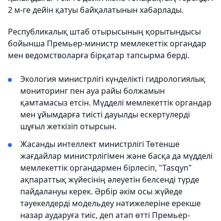
2 м-ге дейін қатуы байқалатынын хабарлады.
Республикалық штаб отырысының қорытындысы
бойынша Премьер-министр мемлекеттік органдар
мен ведомстволарға бірқатар тапсырма берді.
Экология министрлігі күнделікті гидрологиялық
мониторинг пен ауа райы болжамын
қамтамасыз етсін. Мүдделі мемлекеттік органдар
мен ұйымдарға тиісті дауылды ескертулерді
шұғыл жеткізіп отырсын.
Жасанды интеллект министрлігі Төтенше
жағдайлар министрлігімен және басқа да мүдделі
мемлекеттік органдармен бірлесіп, "Tasqyn"
ақпараттық жүйесінің әлеуетін белсенді түрде
пайдалануы керек. Әрбір әкім осы жүйеде
тәуекелдерді модельдеу нәтижелеріне ерекше
назар аударуға тиіс, деп атап өтті Премьер-