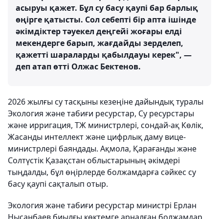
асыруы қажет. Бұл су басу қаупі бар барлық
өңірге қатысты. Сол себепті бір апта ішінде
әкімдіктер тәуекел деңгейі жоғары елді
мекендерге барып, жағдайды зерделеп,
қажетті шараларды қабылдауы керек", —
деп атап өтті Олжас Бектенов.
2026 жылғы су тасқыны кезеңіне дайындық туралы
Экология және табиғи ресурстар, Су ресурстары
және ирригация, ТЖ министрлері, сондай-ақ Көлік,
Жасанды интеллект және цифрлық даму вице-
министрлері баяндады. Ақмола, Қарағанды және
Солтүстік Қазақстан облыстарының әкімдері
тыңдалды, бұл өңірлерде болжамдарға сәйкес су
басу қаупі сақталып отыр.
Экология және табиғи ресурстар министрі Ерлан
Нысанбаев биылғы көктемге арналған болжамдар