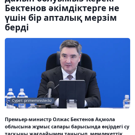
Бектенов әкімдіктерге не
үшін бір апталық мерзім
берді
Сурет: primeminister.kz
Премьер-министр Олжас Бектенов Ақмола
облысына жұмыс сапары барысында өңірдегі су
тасқыны жағдайымен танысып, мемлекеттік