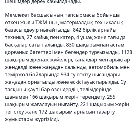
шешімдер дереу қабылданады.
Мемлекет басшысының тапсырмасы бойынша
өткен жылы ТЖМ-ның материалдық-техникалық
базасы едәуір нығайтылды, 842 бірлік арнайы
техника, 27 қайық пен катер, 4 ұшақ және тағы да
басқалар сатып алынды. 830 шақырымнан астам
қорғаныс бөгеттері мен бөгендер тұрғызылды, 1128
шақырым дренаж жүйелері, каналдар мен арықтар
жөнделді және жаңадан салынды, автомобиль мен
теміржол бойларында 934 су өткізу нысандары
жаңадан орнатылды және ескісі ауыстырылды. Су
тасқыны қаупі бар өзендердің телімдерінде
шамамен 166 шақырым жерін тереңдету, 255
шақырым жағалауын нығайту, 221 шақырым жерін
тегістеу және 172 шақырым арнасын тазарту
жұмыстары жүргізілді.