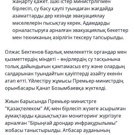
жаңарту қажет. Ішкі істер министрлігімен
бірлесіп, су басу қаупі туындаған жағдайда
азаматтарды дер кезінде эвакуациялау
мәселелерін пысықтау керек. Адамдарды
орналастыруға арналған эвакуациялық бекеттер
мен техниканың әзірлігін тексеру тапсырылды.
Олжас Бектенов барлық мемлекеттік органдар мен
қызметтердің міндеті – өңірлердің су тасқынына
толық дайындығын қамтамасыз ету және олардың
салдарынан туындайтын қауіптерді азайту екенін
атап өтті. Үйлестіру жұмысы Премьер-министрдің
орынбасары Қанат Бозымбаевқа жүктелді.
Жиын барысында Премьер-министрге
"Қазақтелеком" АҚ-мен бірлесіп жүзеге асырылған
аумақтарды қашықтықтан мониторинг жүргізуге
арналған "Бірыңғай дрондар инфрақұрылымы"
жобасы таныстырылды. Атбасар ауданының