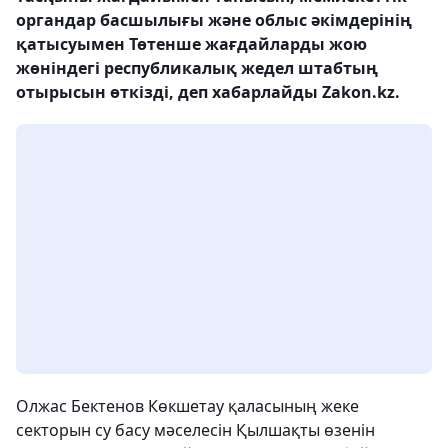
органдар басшылығы және облыс әкімдерінің
қатысуымен Төтенше жағдайларды жою
жөніндегі республикалық жедел штабтың
отырысын өткізді, деп хабарлайды Zakon.kz.
Олжас Бектенов Көкшетау қаласының жеке
секторын су басу мәселесін Қылшақты өзенін