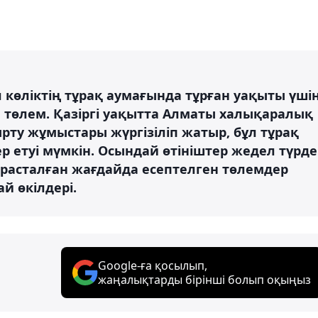
л көліктің тұрақ аумағында тұрған уақыты үші
 төлем. Қазіргі уақытта Алматы халықаралық
ту жұмыстары жүргізіліп жатыр, бұл тұрақ
 етуі мүмкін. Осындай өтініштер жедел түрде
расталған жағдайда есептелген төлемдер
й өкілдері.
Google-ға қосылып,
жаңалықтарды бірінші болып оқыңыз