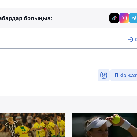
абардар болыңыз:
Пікір жаз