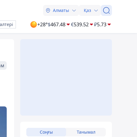
Алматы
Қаз
+28°
$
467.48
€
539.52
₽
5.73
алтері
ам
Соңғы
Танымал