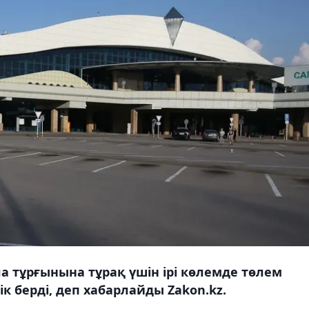
 тұрғынына тұрақ үшін ірі көлемде төлем
к берді, деп хабарлайды Zakon.kz.