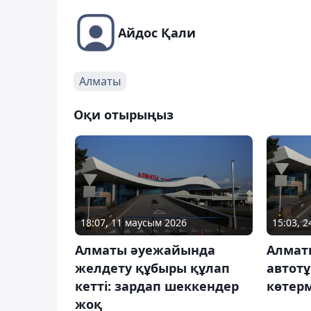
Айдос Қали
Алматы
Оқи отырыңыз
18:07, 11 маусым 2026
15:03, 
Алматы әуежайында
Алмат
желдету құбыры құлап
автотұ
кетті: зардап шеккендер
көтер
жоқ