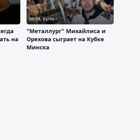
06:54, Бүгін
сегда
"Металлург" Михайлиса и
ать на
Орехова сыграет на Кубке
Минска