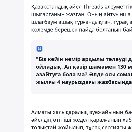
Қазақстандық әйел Threads әлеуметтік
шығарғанын жазған. Оның айтуынша, 
шлагбаум ашық тұрғандықтан, тұрақ ақ
көлемде берешек пайда болғанын бай
"Біз кейін нөмір арқылы төлеуді
ойладық. Ал қазір шамамен 130 
азайтуға бола ма? Әлде осы соман
жылғы 4 наурыздағы жазбасында
Алматы халықаралық әуежайының басп
әйелдің өтініші жедел қаралғанын ха
толықтай жойылып, тұрақ сессиясы ж