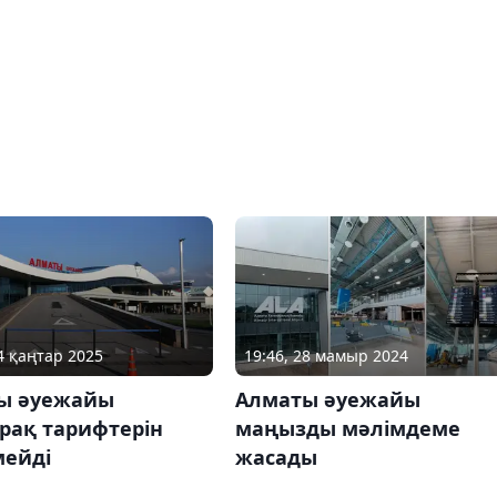
24 қаңтар 2025
19:46, 28 мамыр 2024
ы әуежайы
Алматы әуежайы
рақ тарифтерін
маңызды мәлімдеме
мейді
жасады