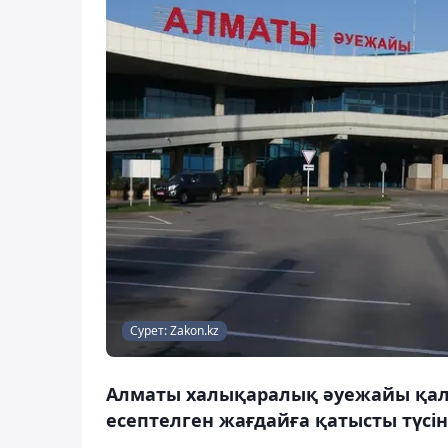
Сурет: Zakon.kz
Алматы халықаралық әуежайы қала
есептелген жағдайға қатысты түсіні