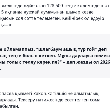
 желісінде жүйе оған 128 500 теңге көлемінде шот
5 ақпанда әуежай аумағынан шығар кезде
ысын сол сәтте төлемеген. Кейінірек ол едәуір
қаған.
 де ойламаппыз, "шлагбаум ашық тұр ғой" деп
мың теңге болып кеткен. Мұны даулауға немес
ы толық төлеу керек пе?" – деп жазды ол 2026
.
асөз қызметі Zakon.kz тілшісіне алматылық
барлады. Тексеру нәтижесінде есептелген сома
абылған.