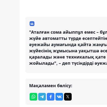
"Аталған сома айыппұл емес – бұ
жүйе автоматты түрде есептейтін
әуежайы аумағында қайта жаңғыр
жүйесінің жұмысына уақытша әсер
қаралады және техникалық қате 
жойылады", – деп түсіндірді әуежа
Мақаламен бөлісу: