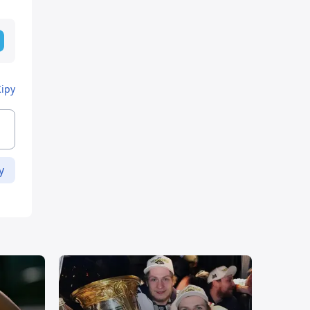
Кіру
у