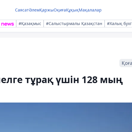
Саясат
Әлем
Қаржы
Оқиға
Құқық
Мақалалар
#Қазақмыс
#Салыстырмалы Қазақстан
#Халық бухг
Қоғ
лге тұрақ үшін 128 мың