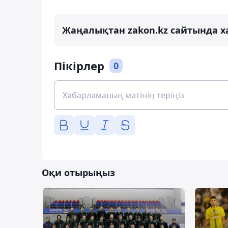
Жаңалықтан zakon.kz сайтында х
Пікірлер
0
Оқи отырыңыз