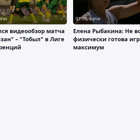
үгін
07:16, Бүгін
лся видеообзор матча
Елена Рыбакина: Не в
зан" – "Тобыл" в Лиге
физически готова игр
ренций
максимум